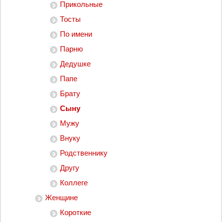
Прикольные
Тосты
По имени
Парню
Дедушке
Папе
Брату
Сыну
Мужу
Внуку
Родственнику
Другу
Коллеге
Женщине
Короткие