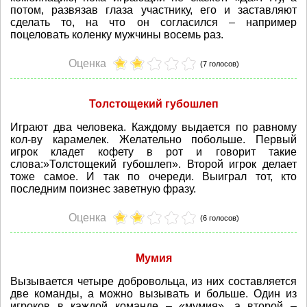
потом, развязав глаза участнику, его и заставляют
сделать то, на что он согласился – например
поцеловать коленку мужчины восемь раз.
Оценка
(7 голосов)
Толстощекий губошлеп
Играют два человека. Каждому выдается по равному
кол-ву карамелек. Желательно побольше. Первый
игрок кладет кофету в рот и говорит такие
слова:»Толстощекий губошлеп». Второй игрок делает
тоже самое. И так по очереди. Выиграл тот, кто
последним поизнес заветную фразу.
Оценка
(6 голосов)
Мумия
Вызывается четыре добровольца, из них составляется
две команды, а можно вызывать и больше. Один из
игроков в каждой команде – «мумия», а второй –