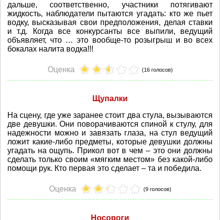
дальше, соответственно, участники потягивают
жидкость, наблюдатели пытаются угадать: кто же пьет
водку, высказывая свои предположения, делая ставки
и т.д. Когда все конкурсанты все выпили, ведущий
объявляет, что … это вообще-то розыгрыш и во всех
бокалах налита водка!!!
Оценка
(16 голосов)
Щупалки
На сцену, где уже заранее стоит два стула, вызываются
две девушки. Они поворачиваются спиной к стулу, для
надежности можно и завязать глаза, на стул ведущий
ложит какие-либо предметы, которые девушки должны
угадать на ощупь. Прикол вот в чем – это они должны
сделать только своим «мягким местом» без какой-либо
помощи рук. Кто первая это сделает – та и победила.
Оценка
(9 голосов)
Носороги