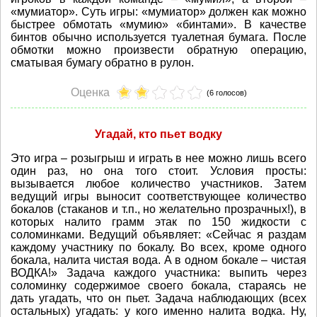
«мумиатор». Суть игры: «мумиатор» должен как можно
быстрее обмотать «мумию» «бинтами». В качестве
бинтов обычно используется туалетная бумага. После
обмотки можно произвести обратную операцию,
сматывая бумагу обратно в рулон.
Оценка
(6 голосов)
Угадай, кто пьет водку
Это игра – розыгрыш и играть в нее можно лишь всего
один раз, но она того стоит. Условия просты:
вызывается любое количество участников. Затем
ведущий игры выносит соответствующее количество
бокалов (стаканов и т.п., но желательно прозрачных!), в
которых налито грамм этак по 150 жидкости с
соломинками. Ведущий объявляет: «Сейчас я раздам
каждому участнику по бокалу. Во всех, кроме одного
бокала, налита чистая вода. А в одном бокале – чистая
ВОДКА!» Задача каждого участника: выпить через
соломинку содержимое своего бокала, стараясь не
дать угадать, что он пьет. Задача наблюдающих (всех
остальных) угадать: у кого именно налита водка. Ну,