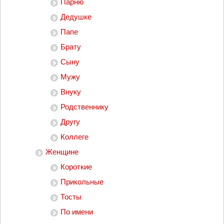
Парню
Дедушке
Папе
Брату
Сыну
Мужу
Внуку
Родственнику
Другу
Коллеге
Женщине
Короткие
Прикольные
Тосты
По имени