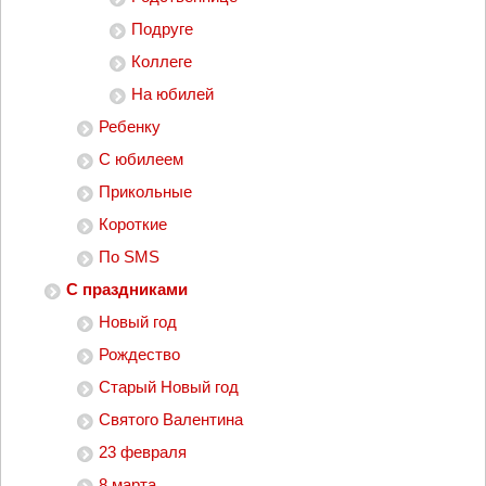
Подруге
Коллеге
На юбилей
Ребенку
С юбилеем
Прикольные
Короткие
По SMS
С праздниками
Новый год
Рождество
Старый Новый год
Святого Валентина
23 февраля
8 марта