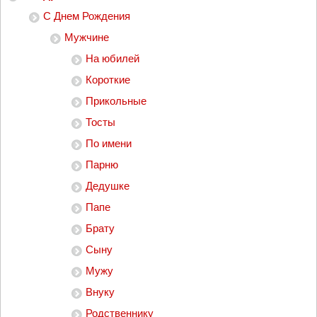
С Днем Рождения
Мужчине
На юбилей
Короткие
Прикольные
Тосты
По имени
Парню
Дедушке
Папе
Брату
Сыну
Мужу
Внуку
Родственнику