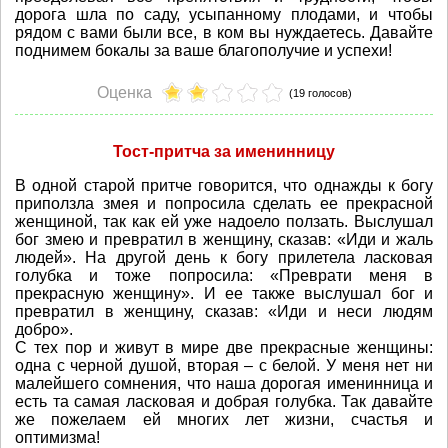
дорога шла по саду, усыпанному плодами, и чтобы
рядом с вами были все, в ком вы нуждаетесь. Давайте
поднимем бокалы за ваше благополучие и успехи!
Оценка
(19 голосов)
Тост-притча за именинницу
В одной старой притче говорится, что однажды к богу
приползла змея и попросила сделать ее прекрасной
женщиной, так как ей уже надоело ползать. Выслушал
бог змею и превратил в женщину, сказав: «Иди и жаль
людей». На другой день к богу прилетела ласковая
голубка и тоже попросила: «Преврати меня в
прекрасную женщину». И ее также выслушал бог и
превратил в женщину, сказав: «Иди и неси людям
добро».
С тех пор и живут в мире две прекрасные женщины:
одна с черной душой, вторая – с белой. У меня нет ни
малейшего сомнения, что наша дорогая именинница и
есть та самая ласковая и добрая голубка. Так давайте
же пожелаем ей многих лет жизни, счастья и
оптимизма!