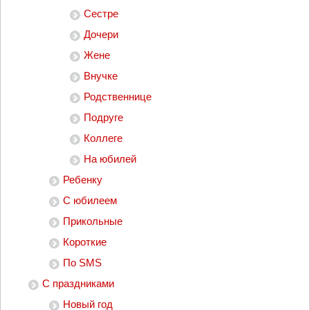
Сестре
Дочери
Жене
Внучке
Родственнице
Подруге
Коллеге
На юбилей
Ребенку
С юбилеем
Прикольные
Короткие
По SMS
С праздниками
Новый год