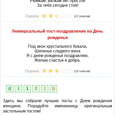
Рюмкам, вилкам нет простоя
За тебя сегодня стоя!
Оценка
(17 голосов)
Универсальный тост-поздравление на День
рожденья
Под звон хрустального бокала,
Шипенье сладкого вина
Я с днем рожденья поздравляю,
Желаю счастья и добра.
Оценка
(12 голосов)
⟨⟨
⟨
1
2
⟩
⟩⟩
Здесь мы собрали лучшие тосты с Днем рождения
женщине. Порадуйте именинницу оригинальным
застольным тостом!