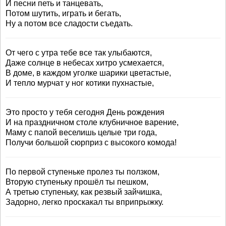
И песни петь и танцевать,
Потом шутить, играть и бегать,
Ну а потом все сладости съедать.
От чего с утра тебе все так улыбаются,
Даже солнце в небесах хитро усмехается,
В доме, в каждом уголке шарики цветастые,
И тепло мурчат у ног котики пухнастые,
Это просто у тебя сегодня День рождения
И на праздничном столе клубничное варение,
Маму с папой веселишь целые три года,
Получи большой сюрприз с высокого комода!
По первой ступеньке пролез ты ползком,
Вторую ступеньку прошёл ты пешком,
А третью ступеньку, как резвый зайчишка,
Задорно, легко проскакал ты вприпрыжку.