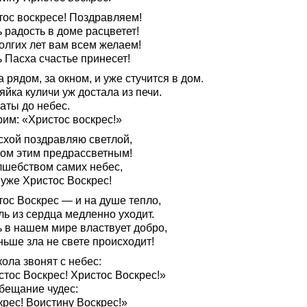
тос воскресе! Поздравляем!
 радость в доме расцветет!
олгих лет вам всем желаем!
 Пасха счастье принесет!
 рядом, за окном, и уже стучится в дом.
яйка куличи уж достала из печи.
аты до небес.
рим: «Христос воскрес!»
схой поздравляю светлой,
дом этим предрассветным!
лшебством самих небес,
 уже Христос Воскрес!
тос Воскрес — и на душе тепло,
ль из сердца медленно уходит.
ь в нашем мире властвует добро,
ньше зла не свете происходит!
ола звонят с небес:
стос Воскрес! Христос Воскрес!»
обещание чудес:
крес! Воистину Воскрес!»