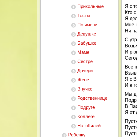
Прикольные
Я с 
Кто с
Тосты
Я дел
По имени
Мне н
Ни па
Девушке
С утр
Бабушке
Возьм
И рюм
Маме
Сего
Сестре
Все 
Дочери
Взыва
Я с 
Жене
И в г
Внучке
Мы д
Родственнице
Подр
В Пас
Подруге
Я от
Коллеге
Пуст
На юбилей
Пусть
Пуст
Ребенку