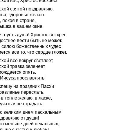
хой вас, Христос воскрес!
схой святой поздравляю,
тья, здоровья желаю.
 покоя в стране,
ышка в вашем окне.
т пусть душа! Христос воскрес!
остнее вести быть не может.
: силою божественных чудес
ется все то, что сердце гложет.
хой всё вокруг светлеет,
хой травка зеленеет,
рождается опять,
 Иисуса прославлять!
спешу на праздник Пасхи
равленье переслать.
в тепле желаю, в ласке,
учать и не страдать.
 с великим днем пасхальным
здравляю от души!
ю меньше дней печальных,
льше счастья и любви!