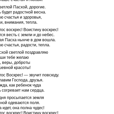
ветлой Пасхой, дорогие.
 будет радостной весна.
ю счастья и здоровья,
и, внимания, тепла.
ос воскрес! Воистину воскрес!
ся весть с земли и до небес.
ая Пасха нынче в дом вошла.
 счастья, радости, тепла.
схой светлой поздравляю
уши тебе желаю
, веры, доброты
шевной красоты!
ос Воскрес! — звучит повсюду.
лавим Господа, друзья.
жда, как ребенок чуда
 согревает нам сердца.
дня просыпается земля
йной одеваются поля.
 идет, она полна чудес!
ос воскрес! Воистину воскрес!