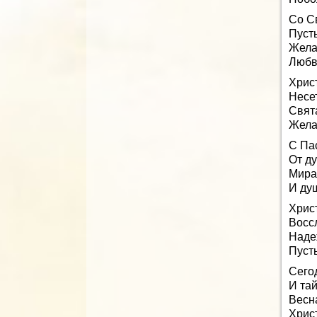
Со С
Пусть
Жела
Любв
Христ
Несет
Свят
Желаю
С Па
От д
Мира
И ду
Христ
Восс
Наде
Пусть
Сего
И та
Весна
Христ