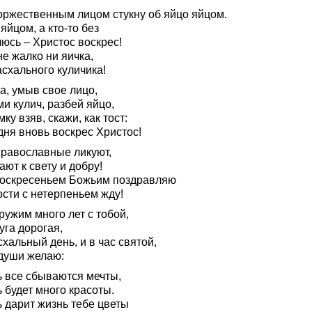
торжественным лицом стукну об яйцо яйцом.
 яйцом, а кто-то без
юсь – Христос воскрес!
е жалко ни яичка,
схального куличика!
а, умыв свое лицо,
и кулич, разбей яйцо,
ку взяв, скажи, как тост:
дня вновь воскрес Христос!
православные ликуют,
ют к свету и добру!
Воскресеньем Божьим поздравляю
ости с нетерпеньем жду!
ружим много лет с тобой,
уга дорогая,
хальный день, и в час святой,
 души желаю:
ь все сбываются мечты,
 будет много красоты.
ь дарит жизнь тебе цветы