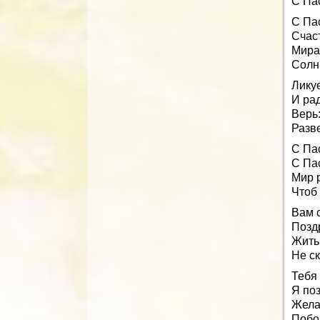
С Пас
С Па
Счас
Мира,
Солн
Ликуе
И рад
Верь
Разве
С Пас
С Пас
Мир 
Чтоб
Вам 
Позд
Жить 
Не ск
Тебя
Я по
Жела
Побо