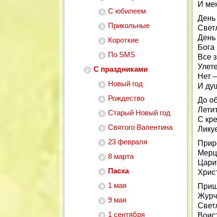
И ме
С юбилеем
День 
Прикольные
Свет
День
Короткие
Бога 
По SMS
Все 
Улете
С праздниками
Нет 
Новый год
И ду
Рождество
До об
Лети
Старый Новый год
С кре
Святого Валентина
Ликуе
23 февраля
Прир
Мерц
8 марта
Цари
Пасха
Христ
1 мая
Приш
Журч
9 мая
Светл
1 сентября
Воис