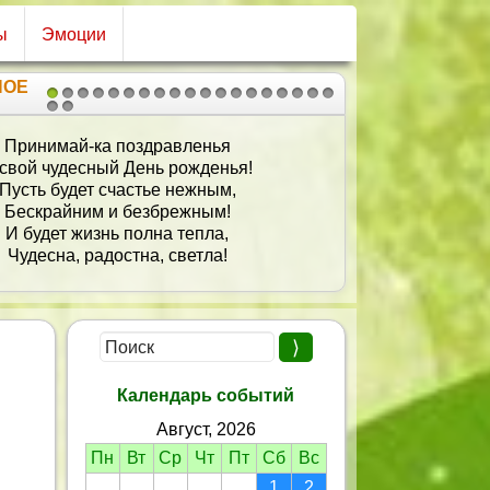
ы
Эмоции
НОЕ
1
2
3
4
5
6
7
8
9
10
11
12
13
14
15
16
17
18
19
20
21
С днем рожденья поздравляю,
И от всей души желаю —
Море счастья, добра и любви!
Пусть радуют счастливые дни
А печали пройдут без следа,
Пусть твою красоту и улыбку
Не изменят года никогда!
Календарь событий
Август, 2026
Пн
Вт
Ср
Чт
Пт
Сб
Вс
1
2