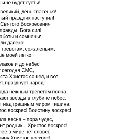
ньше будет суеты!
великий, день спасенья!
лый праздник наступил!
 Святого Воскресения
правды, Бога сил!
заботы и сомненья
ли далеко!
– тревогам, сожаленьям,
ше моей легко!
лаков и до небес
т сегодня СМС,
ста Христос сошел, и вот,
т, празднует народ!
ода нежным трепетом полна,
ают звезды в глубине небес.
т над грешным миром тишина.
ос воскрес! Воистину воскрес!
ла весна – пора чудес,
ит родник – Христос воскрес!
ее в мире нет словес –
тину Христос воскрес!