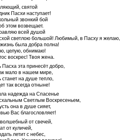
ляющий, святой
дник Пасхи наступает!
кольный звонкий бой
об этом возвещает.
равляю всей душой
схой светлою большой! Любимый, в Пасху я желаю,
 жизнь была добра полна!
ю, целую, обнимаю!
ос воскрес! Твоя жена.
 Пасха эта принесёт добро,
так мало в нашем мире,
 станет на душе тепло,
ет так всегда отныне!
ла надежда на Спасенье
схальным Светлым Воскресеньем,
усть она в душе сияет,
вью Вас благословляет!
 волшебный от свечей,
т от куличей,
дать летит с небес,