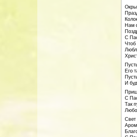
Окры
Праз
Коло
Нам 
Позд
С Па
Чтоб
Любл
Христ
Пусть
Его 
Пусть
И буд
Приш
С Па
Так п
Любо
Свет
Арома
Благо