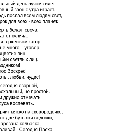
альный день лучом сияет,
вный звон с утра играет.
одь послал всем людям свет,
ок для всех - всех планет.
рть белая, свеча,
т от кулича,
я в рюмочки кагор.
не много – уговор.
оцветие яиц,
ыбки светлых лиц.
аздником!
тос Воскрес!
ты, любви, чудес!
 сегодня озорной,
асхальный, не простой.
м дружно отмечать,
суса воспевать.
рчит мяско на сковородочке,
ют две бутылки водочки,
нарезана колбаска,
аливай - Сегодня Пасха!