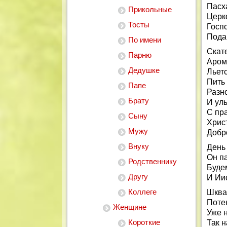
Пасх
Прикольные
Церко
Тосты
Госп
Подар
По имени
Скате
Парню
Арома
Дедушке
Льетс
Пить 
Папе
Разн
Брату
И ул
С пр
Сыну
Хрис
Мужу
Добро
Внуку
День
Он п
Родственнику
Буде
Другу
И Ии
Коллеге
Шква
Поте
Женщине
Уже 
Короткие
Так н