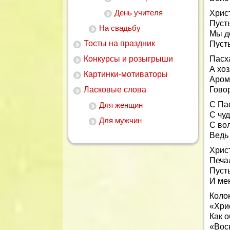
День учителя
Хрис
Пусть
На свадьбу
Мы д
Тосты на праздник
Пусть
Конкурсы и розыгрыши
Пасха
А хоз
Картинки-мотиваторы
Аром
Ласковые слова
Гово
С Па
Для женщин
С чу
Для мужчин
С во
Ведь
Хрис
Печа
Пуст
И ме
Колок
«Хри
Как 
«Вос