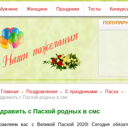
Мужчине
Женщине
Праздники
Тосты
Конкурс
ПОПУЛЯР
Пу
М
В
В
Главная
Поздравления
С праздниками
Пасха
дравить с Пасхой родных в смс
дравить с Пасхой родных в смс
равляем вас с Великой Пасхой 2020! Сегодня обязат