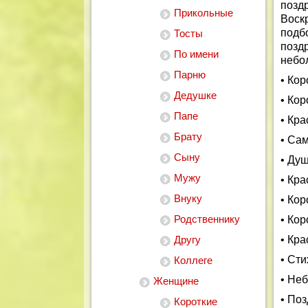
позд
Прикольные
Воск
под
Тосты
позд
По имени
небо
Парню
• Ко
Дедушке
• Ко
Папе
• Кр
Брату
• Са
Сыну
• Ду
Мужу
• Кр
Внуку
• Ко
Родственнику
• Кор
Другу
• Кр
• Ст
Коллеге
• Не
Женщине
• По
Короткие