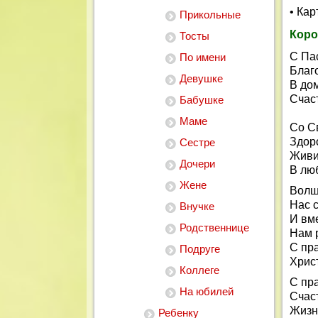
• Ка
Прикольные
Коро
Тосты
С Пас
По имени
Благо
Девушке
В дом
Счаст
Бабушке
Маме
Со С
Здор
Сестре
Живит
Дочери
В люб
Жене
Волш
Нас 
Внучке
И вм
Родственнице
Нам 
С пра
Подруге
Христ
Коллеге
С пр
На юбилей
Счаст
Жизн
Ребенку