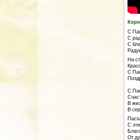
Коро
С Па
С ра
С бла
Раду
На ст
Красо
С Пас
Позд
С Па
Счас
В жиз
В се
Пасх
С эт
Благ
От д