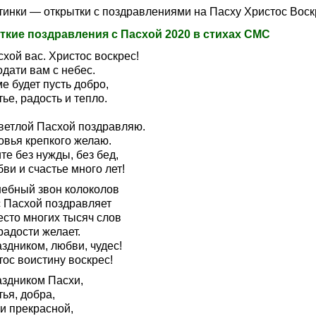
ртинки — открытки с поздравлениями на Пасху Христос Воск
ткие поздравления с Пасхой 2020 в стихах СМС
хой вас. Христос воскрес!
дати вам с небес.
е будет пусть добро,
ье, радость и тепло.
ветлой Пасхой поздравляю.
овья крепкого желаю.
е без нужды, без бед,
ви и счастье много лет!
ебный звон колоколов
с Пасхой поздравляет
есто многих тысяч слов
радости желает.
здником, любви, чудес!
ос воистину воскрес!
аздником Пасхи,
ья, добра,
и прекрасной,