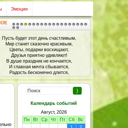
ы
Эмоции
НОЕ
1
2
3
4
5
6
7
8
9
10
11
12
13
14
15
16
17
18
19
20
21
сть будет этот день счастливым,
ир станет сказочно красивым,
Цветы, подарки восхищают,
Друзья приятно удивляют!
 душе праздник не кончается,
И главная мечта сбывается,
Радость бесконечно длится,
се что задумано — свершится!
Календарь событий
Август, 2026
Пн
Вт
Ср
Чт
Пт
Сб
Вс
ельно
1
2