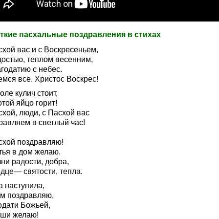
ткие пасхальные поздравления в стихах
схой вас и с Воскресеньем,
достью, теплом весенним,
годатию с небес.
емся все. Христос Воскрес!
оле кулич стоит,
той яйцо горит!
хой, люди, с Пасхой вас
равляем в светлый час!
схой поздравляю!
тья в дом желаю.
ни радости, добра,
рдце— святости, тепла.
а наступила,
им поздравляю,
одати Божьей,
уши желаю!