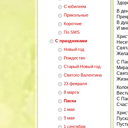
Здоро
С юбилеем
В ден
Прикольные
Прек
В ду
Короткие
И мн
По SMS
Христ
С праздниками
Несет
Свят
Новый год
Желаю
Рождество
С Па
Старый Новый год
Мира
Свет
Святого Валентина
Жизн
23 февраля
Коло
8 марта
Весть
С Па
Пасха
Счаст
1 мая
Хрис
9 мая
Пуска
Пусть
1 сентября