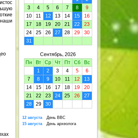
истос
3
4
5
6
7
8
9
льшую
ткие
10
11
12
13
14
15
16
 наши
17
18
19
20
21
22
23
24
25
26
27
28
29
30
31
део
Сентябрь, 2026
Пн
Вт
Ср
Чт
Пт
Сб
Вс
1
2
3
4
5
6
7
8
9
10
11
12
13
14
15
16
17
18
19
20
21
22
23
24
25
26
27
28
29
30
12 августа
День ВВС
15 августа
День археолога
ихах