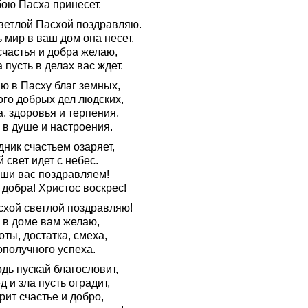
бою Пасха принесет.
ветлой Пасхой поздравляю.
 мир в ваш дом она несет.
счастья и добра желаю,
 пусть в делах вас ждет.
ю в Пасху благ земных,
ого добрых дел людских,
, здоровья и терпения,
 в душе и настроения.
ник счастьем озаряет,
 свет идет с небес.
уши вас поздравляем!
добра! Христос воскрес!
схой светлой поздравляю!
 в доме вам желаю,
ты, достатка, смеха,
ополучного успеха.
дь пускай благословит,
д и зла пусть оградит,
ит счастье и добро,