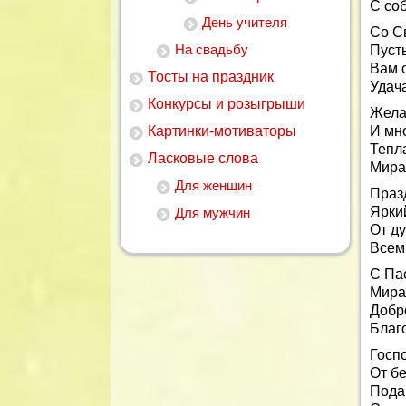
С со
День учителя
Со С
На свадьбу
Пусть
Вам 
Тосты на праздник
Удача
Конкурсы и розыгрыши
Жела
Картинки-мотиваторы
И мн
Тепла
Ласковые слова
Мира
Для женщин
Празд
Яркий
Для мужчин
От д
Всем 
С Па
Мира
Добро
Благ
Госпо
От бе
Подар