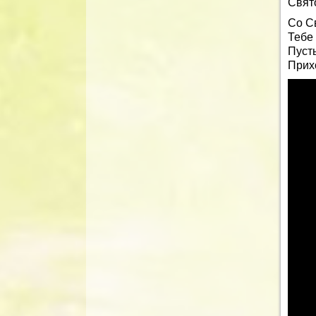
Свят
Со С
Тебе
Пусть
Прихо