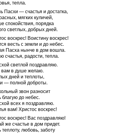
вья, тепла.
ь Пасхи — счастья и достатка,
расных, мягких куличей,
ше спокойствия, порядка
ого светлых, добрых дней.
ос воскрес! Воистину воскрес!
ся весть с земли и до небес.
ая Пасха нынче в дом вошла.
 счастья, радости, тепла.
схой светлой поздравляю.
 вам в душе желаю.
лых дней и теплоты,
и — полной доброты.
кольный звон разносит
 благую до небес.
схой всех я поздравляю.
ья вам! Христос воскрес!
тос воскрес! Вас поздравляю!
й же счастье в дом придет.
 теплоту, любовь, заботу