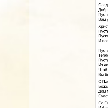
Сладк
Добр
Пуст
Вам 
Христ
Пусть
Пуска
И все
Пуст
Тепл
Пуст
Из до
Чтоб
Вы б
С Па
Божь
Дом 
Счас
Со С
И бл