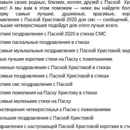
равьте своих родных, близких, коллег, друзей с Пасхой Хр
рес! А мы вам в этом поможем — ниже вы найдете бо
борку самые лучшие, душевные, красивые, коро
равления с Пасхой Христовой 2020 для смс — сообщений,
льшие четверостишия подойдут для этого лучше всего.
роткие поздравления с Пасхой 2020 в стихах СМС
роткие пасхальные поздравления в стихах
асивые музыкальные поздравления с Пасхой Христовой: ви
мые лучшие короткие стихи на Пасху с пожеланиями
шевные поздравления с Пасхой Христовой в стихах
асивые поздравления с Пасхой Христовой в стихах
роткие смс поздравления с Пасхой
откие пожелания на Пасху Христову в стихах
асивые маленькие стихи на Пасху
ихотворения четверостишья к Пасхе с пожеланиями
большие поздравления с Пасхой Христовой
здравления с наступающей Пасхой Христовой короткие в ст