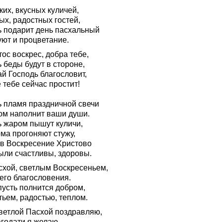
их, вкусных куличей,
ых, радостных гостей,
ь подарит день пасхальный
уют и процветание.
ос воскрес, добра тебе,
 беды будут в стороне,
й Господь благословит,
 тебе сейчас простит!
ь пламя праздничной свечи
ом наполнит ваши души.
ь жаром пышут куличи,
ма прогоняют стужу,
 в Воскресение Христово
ыли счастливы, здоровы.
схой, светлым Воскресеньем,
его благословения.
пусть полнится добром,
тьем, радостью, теплом.
ветлой Пасхой поздравляю,
агодати я желаю,