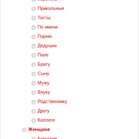
Прикольные
Тосты
По имени
Парню
Дедушке
Папе
Брату
Сыну
Мужу
Внуку
Родственнику
Другу
Коллеге
Женщине
Короткие