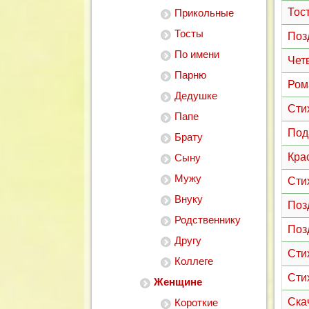
Тос
Прикольные
Тосты
Поз
По имени
Чет
Парню
Ром
Дедушке
Сти
Папе
Под
Брату
Кра
Сыну
Мужу
Сти
Внуку
Поз
Родственнику
Поз
Другу
Сти
Коллеге
Сти
Женщине
Ска
Короткие