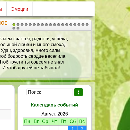
ы
Эмоции
НОЕ
1
2
3
4
5
6
7
8
9
10
11
12
13
14
15
16
17
18
19
20
21
лаем счастья, радости, успеха,
ольшой любви и много смеха,
Удач, здоровья, много силы,
тоб бодрость сердце веселила,
Чтоб грусти ты совсем не знал
И чтоб друзей не забывал!
Календарь событий
Август, 2026
Пн
Вт
Ср
Чт
Пт
Сб
Вс
1
2