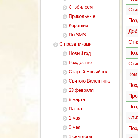
С юбилеем
Сти
Прикольные
Поз
Короткие
Доб
По SMS
Сти
С праздниками
Поз
Новый год
Рождество
Сти
Старый Новый год
Ком
Святого Валентина
Поз
23 февраля
Про
8 марта
Поз
Пасха
Сти
1 мая
9 мая
Поз
1 сентября