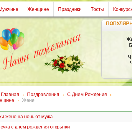
Мужчине
Женщине
Праздники
Тосты
Конкурс
ПОПУЛЯР
Же
Б
Ч
Главная
Поздравления
С Днем Рождения
нщине
Жене
хи жене на ночь от мужа
ечка с днем рождения открытки