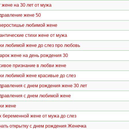
т жене на 30 лет от мужа
дравление жене 50
веростишье любимой жене
антические стихи жене от мужа
хи любимой жене до слез про любовь
арок жене на день рождения 30
сивое признание в любви жене
хи любимой жене красивые до слез
дравления с днем рождения жене 30 лет
дравления с днем любимой жене
хи жене
х беременной жене от мужа до слез
чать открытку с днем рождения Женечка