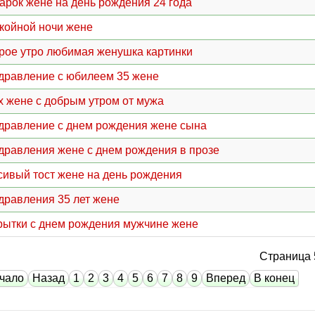
арок жене на день рождения 24 года
койной ночи жене
рое утро любимая женушка картинки
дравление с юбилеем 35 жене
х жене с добрым утром от мужа
дравление с днем рождения жене сына
дравления жене с днем рождения в прозе
сивый тост жене на день рождения
дравления 35 лет жене
рытки с днем рождения мужчине жене
Страница 
чало
Назад
1
2
3
4
5
6
7
8
9
Вперед
В конец