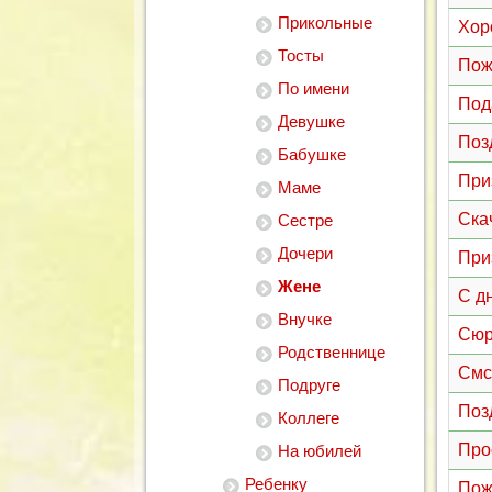
Прикольные
Хор
Тосты
Пож
По имени
Под
Девушке
Поз
Бабушке
При
Маме
Ска
Сестре
Дочери
При
Жене
С д
Внучке
Сюр
Родственнице
Смс
Подруге
Поз
Коллеге
Про
На юбилей
Ребенку
Пож