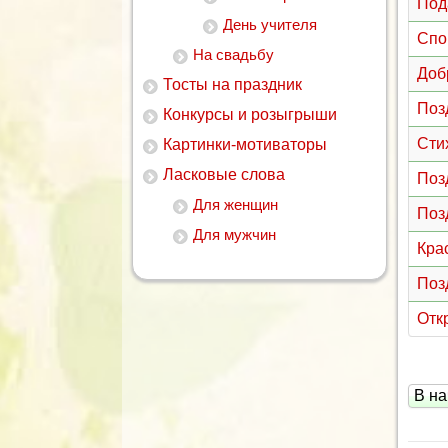
Под
День учителя
Спо
На свадьбу
Доб
Тосты на праздник
Поз
Конкурсы и розыгрыши
Сти
Картинки-мотиваторы
Ласковые слова
Поз
Для женщин
Поз
Для мужчин
Кра
Поз
Отк
В на