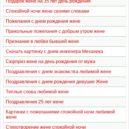
Подарок жене на 35 лет день рождения
Спокойной ночи жене своими словами
Пожелания с днем рождения жене
Прикольные пожелания с добрым утром жене
Признание в любви бывшей жене
Скачать картинку с днем инженера Механика
Сюрприз жене на день рождения от мужа
Поздравления с днем знакомства любимой жене
Поздравления с днем рождения девушке Жене
Теплые слова любимой жене
Поздравления 25 лет жене
Картинки с пожеланиями спокойной ночи любимой
жене
Стихотворение жене спокойной ночи