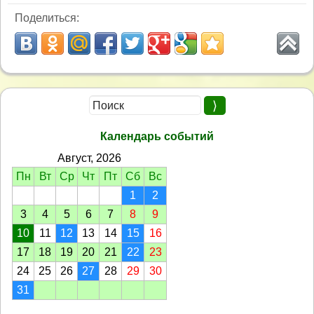
Поделиться:
Календарь событий
Август, 2026
Пн
Вт
Ср
Чт
Пт
Сб
Вс
1
2
3
4
5
6
7
8
9
10
11
12
13
14
15
16
17
18
19
20
21
22
23
24
25
26
27
28
29
30
31