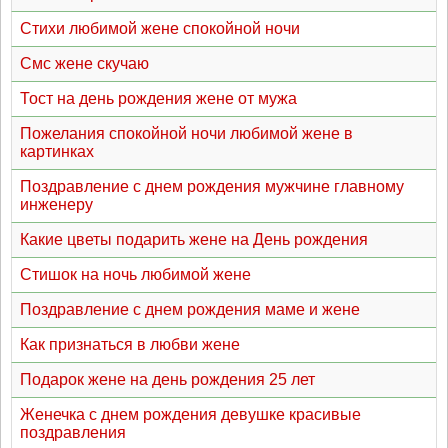
Стихи любимой жене спокойной ночи
Смс жене скучаю
Тост на день рождения жене от мужа
Пожелания спокойной ночи любимой жене в
картинках
Поздравление с днем рождения мужчине главному
инженеру
Какие цветы подарить жене на День рождения
Стишок на ночь любимой жене
Поздравление с днем рождения маме и жене
Как признаться в любви жене
Подарок жене на день рождения 25 лет
Женечка с днем рождения девушке красивые
поздравления