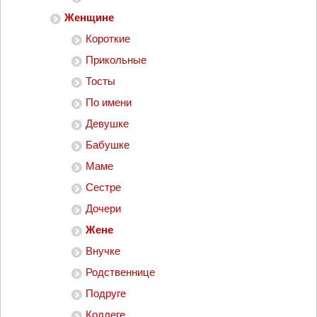
Женщине
Короткие
Прикольные
Тосты
По имени
Девушке
Бабушке
Маме
Сестре
Дочери
Жене
Внучке
Родственнице
Подруге
Коллеге