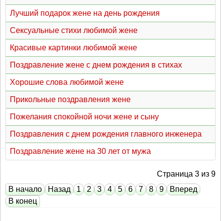
Лучший подарок жене на день рождения
Сексуальные стихи любимой жене
Красивые картинки любимой жене
Поздравление жене с днем рождения в стихах
Хорошие слова любимой жене
Прикольные поздравления жене
Пожелания спокойной ночи жене и сыну
Поздравления с днем рождения главного инженера
Поздравление жене на 30 лет от мужа
Страница 3 из 9
В начало
Назад
1
2
3
4
5
6
7
8
9
Вперед
В конец