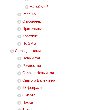
На юбилей
Ребенку
С юбилеем
Прикольные
Короткие
По SMS
С праздниками
Новый год
Рождество
Старый Новый год
Святого Валентина
23 февраля
8 марта
Пасха
1 мая