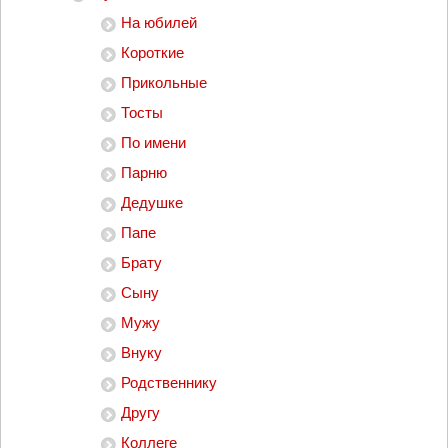
На юбилей
Короткие
Прикольные
Тосты
По имени
Парню
Дедушке
Папе
Брату
Сыну
Мужу
Внуку
Родственнику
Другу
Коллеге