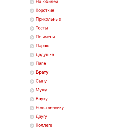
На юбилей
Короткие
Прикольные
Тосты
По имени
Парню
Дедушке
Папе
Брату
Сыну
Мужу
Внуку
Родственнику
Другу
Коллеге