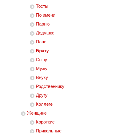
Тосты
По имени
Парню
Дедушке
Папе
Брату
Сыну
Мужу
Внуку
Родственнику
Другу
Коллеге
Женщине
Короткие
Прикольные