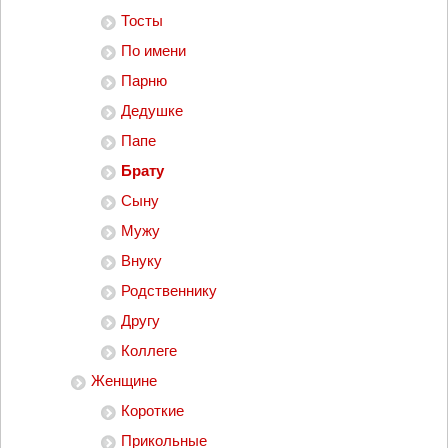
Тосты
По имени
Парню
Дедушке
Папе
Брату
Сыну
Мужу
Внуку
Родственнику
Другу
Коллеге
Женщине
Короткие
Прикольные