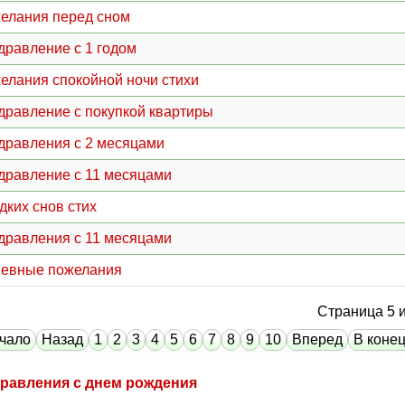
елания перед сном
дравление с 1 годом
елания спокойной ночи стихи
дравление с покупкой квартиры
дравления с 2 месяцами
дравление с 11 месяцами
дких снов стих
дравления с 11 месяцами
евные пожелания
Страница 5 и
чало
Назад
1
2
3
4
5
6
7
8
9
10
Вперед
В коне
равления с днем рождения