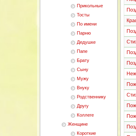
Прикольные
Поз
Тосты
Кра
По имени
Поз
Парню
Сти
Дедушке
Папе
Поз
Брату
Поз
Сыну
Неж
Мужу
Пож
Внуку
Сти
Родственнику
Пож
Другу
Коллеге
Пож
Женщине
Поз
Короткие