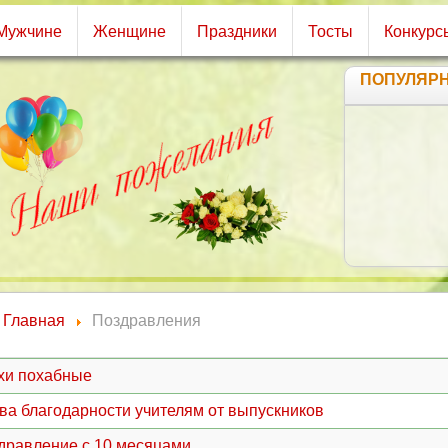
Мужчине
Женщине
Праздники
Тосты
Конкурс
ПОПУЛЯР
Главная
Поздравления
хи похабные
ва благодарности учителям от выпускников
дравление с 10 месяцами