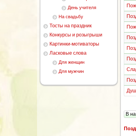
Пож
День учителя
Поз
На свадьбу
Тосты на праздник
Пож
Конкурсы и розыгрыши
Поз
Картинки-мотиваторы
Поз
Ласковые слова
Поз
Для женщин
Сла
Для мужчин
Поз
Душ
В на
Позд