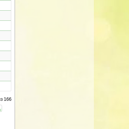
з 166
ц