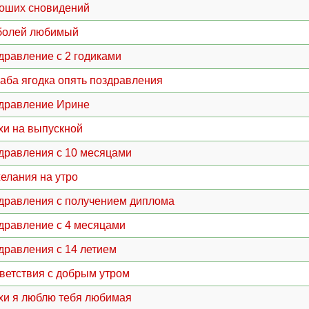
оших сновидений
болей любимый
дравление с 2 годиками
баба ягодка опять поздравления
дравление Ирине
хи на выпускной
дравления с 10 месяцами
елания на утро
дравления с получением диплома
дравление с 4 месяцами
дравления с 14 летием
ветствия с добрым утром
хи я люблю тебя любимая