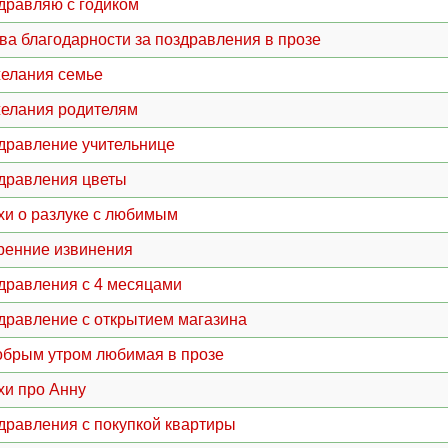
дравляю с годиком
ва благодарности за поздравления в прозе
елания семье
елания родителям
дравление учительнице
дравления цветы
хи о разлуке с любимым
ренние извинения
дравления с 4 месяцами
дравление с открытием магазина
обрым утром любимая в прозе
хи про Анну
дравления с покупкой квартиры