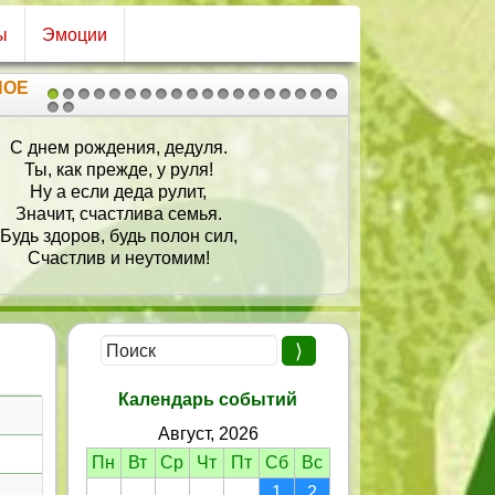
ы
Эмоции
НОЕ
1
2
3
4
5
6
7
8
9
10
11
12
13
14
15
16
17
18
19
20
21
С днем рождения, дедуля.
Ты, как прежде, у руля!
Ну а если деда рулит,
Значит, счастлива семья.
Будь здоров, будь полон сил,
Счастлив и неутомим!
Календарь событий
Август, 2026
Пн
Вт
Ср
Чт
Пт
Сб
Вс
1
2