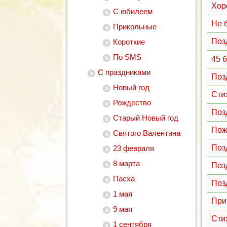
Хор
С юбилеем
Не 
Прикольные
Поз
Короткие
По SMS
45 
С праздниками
Поз
Новый год
Сти
Рождество
Поз
Старый Новый год
Пож
Святого Валентина
Поз
23 февраля
8 марта
Поз
Пасха
Поз
1 мая
При
9 мая
Сти
1 сентября