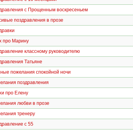
дравления с Прощенным воскресеньем
сивые поздравления в прозе
дравки
х про Марину
дравление классному руководителю
дравления Татьяне
ные пожелания спокойной ночи
елания поздравления
хи про Елену
елания любви в прозе
елания тренеру
дравление с 55