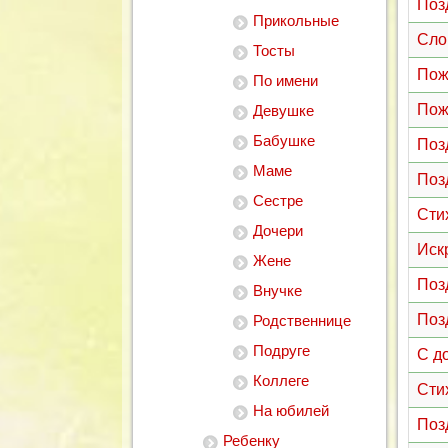
Поз
Прикольные
Сло
Тосты
Пож
По имени
Пож
Девушке
Бабушке
Поз
Маме
Поз
Сестре
Сти
Дочери
Иск
Жене
Поз
Внучке
Поз
Родственнице
Подруге
С д
Коллеге
Сти
На юбилей
Поз
Ребенку