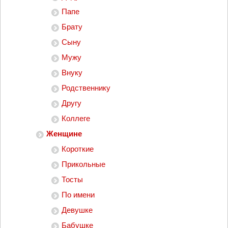
Папе
Брату
Сыну
Мужу
Внуку
Родственнику
Другу
Коллеге
Женщине
Короткие
Прикольные
Тосты
По имени
Девушке
Бабушке