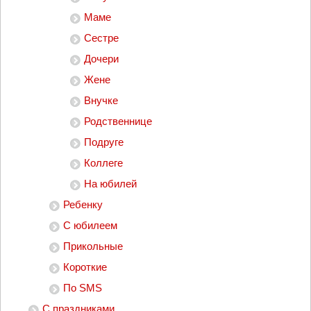
Маме
Сестре
Дочери
Жене
Внучке
Родственнице
Подруге
Коллеге
На юбилей
Ребенку
С юбилеем
Прикольные
Короткие
По SMS
С праздниками