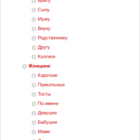
Брату
Сыну
Мужу
Внуку
Родственнику
Другу
Коллеге
Женщине
Короткие
Прикольные
Тосты
По имени
Девушке
Бабушке
Маме