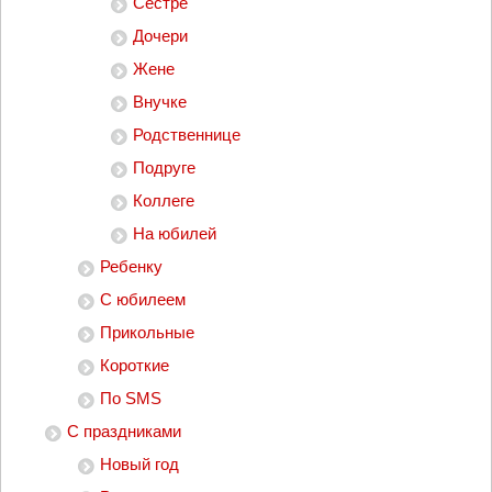
Сестре
Дочери
Жене
Внучке
Родственнице
Подруге
Коллеге
На юбилей
Ребенку
С юбилеем
Прикольные
Короткие
По SMS
С праздниками
Новый год