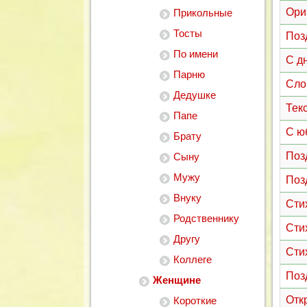
Ори
Прикольные
Тосты
Поз
По имени
С д
Парню
Сло
Дедушке
Тек
Папе
С ю
Брату
Поз
Сыну
Мужу
Поз
Внуку
Сти
Родственнику
Сти
Другу
Сти
Коллеге
Поз
Женщине
Отк
Короткие