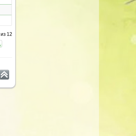
из 12
ц