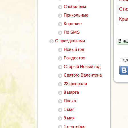
С юбилеем
Сти
Прикольные
Кра
Короткие
По SMS
С праздниками
В на
Новый год
Рождество
Под
Старый Новый год
Святого Валентина
23 февраля
8 марта
Пасха
1 мая
9 мая
1 сентября