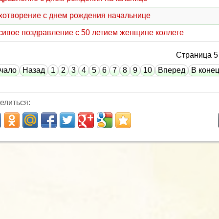
хотворение с днем рождения начальнице
сивое поздравление с 50 летием женщине коллеге
Страница 5 
чало
Назад
1
2
3
4
5
6
7
8
9
10
Вперед
В коне
елиться: