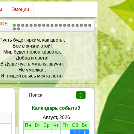
ы
Эмоции
НОЕ
1
2
3
4
5
6
7
8
9
10
11
12
13
14
15
16
17
18
19
20
21
сть будет ярким, как цветы,
От душ
Всё в жизни этой!
Пожел
Мир будет полон красоты,
Пуст
Добра и света!
И успе
 Душе пусть музыка звучит,
Не умолкая,
Пусть 
 птицей ввысь мечта летит,
Вдохнов
В лучах играя!
И, как в с
ть будут радовать рассветы,
Исполняют
И сияют вечера!
елаю море комплиментов,
омантики, счастья, добра!
Календарь событий
Август, 2026
Пн
Вт
Ср
Чт
Пт
Сб
Вс
1
2