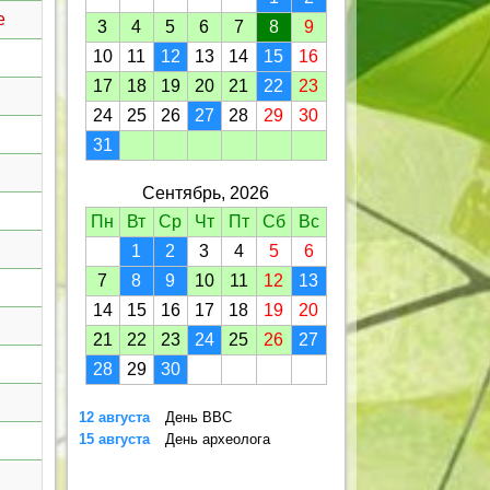
е
3
4
5
6
7
8
9
10
11
12
13
14
15
16
17
18
19
20
21
22
23
24
25
26
27
28
29
30
31
Сентябрь, 2026
Пн
Вт
Ср
Чт
Пт
Сб
Вс
1
2
3
4
5
6
7
8
9
10
11
12
13
14
15
16
17
18
19
20
21
22
23
24
25
26
27
28
29
30
12 августа
День ВВС
15 августа
День археолога