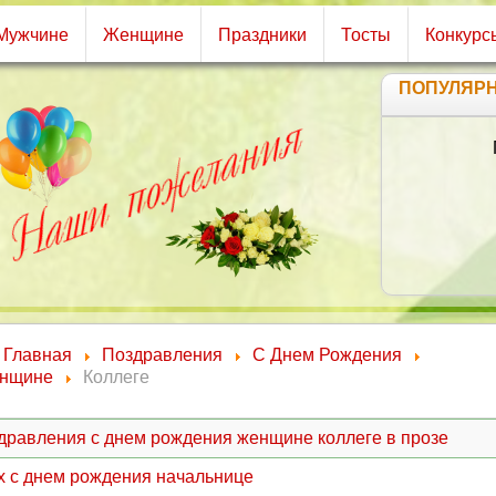
Мужчине
Женщине
Праздники
Тосты
Конкурс
ПОПУЛЯР
Пу
В
И
Пус
Главная
Поздравления
С Днем Рождения
Ж
нщине
Коллеге
Р
дравления с днем рождения женщине коллеге в прозе
х с днем рождения начальнице