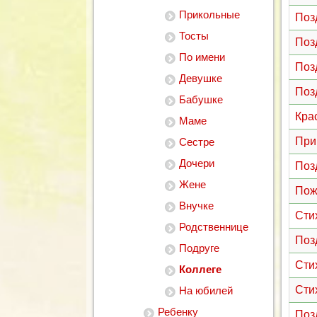
Прикольные
Поз
Тосты
Поз
По имени
Поз
Девушке
Поз
Бабушке
Кра
Маме
При
Сестре
Дочери
Поз
Жене
Пож
Внучке
Сти
Родственнице
Поз
Подруге
Сти
Коллеге
Сти
На юбилей
Ребенку
Поз