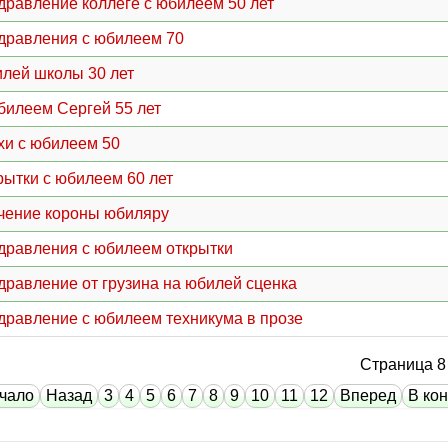
дравление коллеге с юбилеем 50 лет
дравления с юбилеем 70
лей школы 30 лет
билеем Сергей 55 лет
хи с юбилеем 50
рытки с юбилеем 60 лет
чение короны юбиляру
дравления с юбилеем открытки
дравление от грузина на юбилей сценка
дравление с юбилеем техникума в прозе
Страница 8 
чало
Назад
3
4
5
6
7
8
9
10
11
12
Вперед
В ко