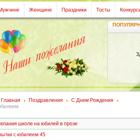
Мужчине
Женщине
Праздники
Тосты
Конкурс
ПОПУЛЯР
З
Главная
Поздравления
С Днем Рождения
юбилеем
елания школе на юбилей в прозе
рытки с юбилеем 45