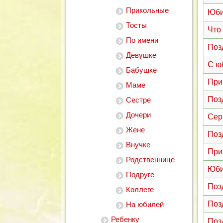
Прикольные
Юби
Тосты
Что
По имени
Поз
Девушке
С ю
Бабушке
При
Маме
Поз
Сестре
Дочери
Сер
Жене
Поз
Внучке
При
Родственнице
Юби
Подруге
Поз
Коллеге
Поз
На юбилей
Ребенку
Поз