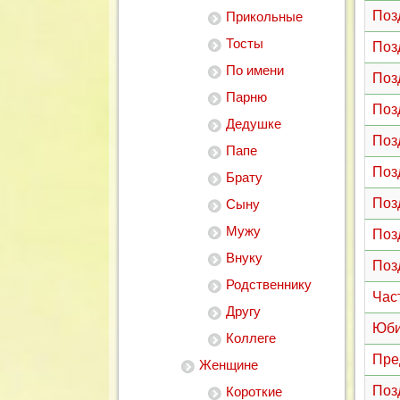
Поз
Прикольные
Тосты
Поз
По имени
Поз
Парню
Поз
Дедушке
Поз
Папе
Поз
Брату
Поз
Сыну
Мужу
Поз
Внуку
Поз
Родственнику
Час
Другу
Юби
Коллеге
Пре
Женщине
Поз
Короткие