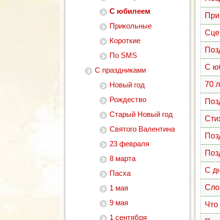
С юбилеем
При
Прикольные
Сце
Короткие
Поз
По SMS
С ю
С праздниками
70 
Новый год
Рождество
Поз
Старый Новый год
Сти
Святого Валентина
Поз
23 февраля
Поз
8 марта
С д
Пасха
Сло
1 мая
9 мая
Что
1 сентября