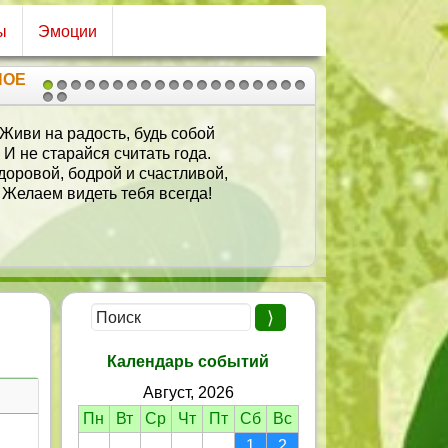
ы
Эмоции
НОЕ
1
2
3
4
5
6
7
8
9
10
11
12
13
14
15
16
17
18
19
20
21
Живи на радость, будь собой
И не старайся считать года.
доровой, бодрой и счастливой,
Желаем видеть тебя всегда!
Календарь событий
Август, 2026
Пн
Вт
Ср
Чт
Пт
Сб
Вс
1
2