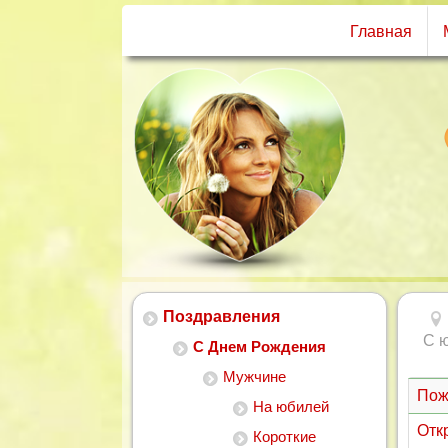
Главная
Поздравления
С 
С Днем Рождения
Мужчине
Пож
На юбилей
Отк
Короткие