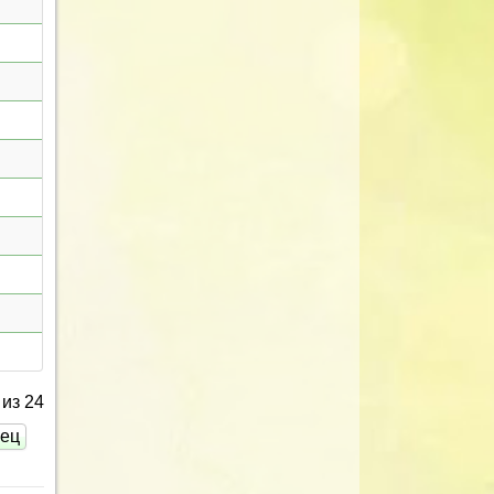
из 24
нец