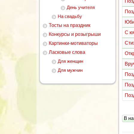
Поз
День учителя
Поз
На свадьбу
Юби
Тосты на праздник
С ю
Конкурсы и розыгрыши
Сти
Картинки-мотиваторы
Ласковые слова
Отк
Для женщин
Вру
Для мужчин
Поз
Поз
Поз
В на