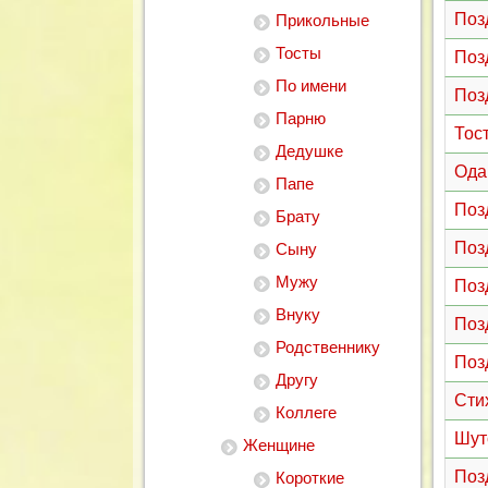
Поз
Прикольные
Тосты
Поз
По имени
Поз
Парню
Тос
Дедушке
Ода
Папе
Поз
Брату
Поз
Сыну
Мужу
Поз
Внуку
Поз
Родственнику
Поз
Другу
Сти
Коллеге
Шут
Женщине
Поз
Короткие