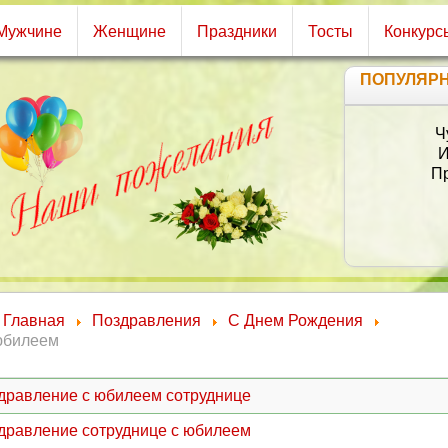
Мужчине
Женщине
Праздники
Тосты
Конкурс
ПОПУЛЯР
Ч
И
Пр
Главная
Поздравления
С Днем Рождения
юбилеем
дравление с юбилеем сотруднице
дравление сотруднице с юбилеем