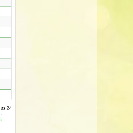
из 24
ц