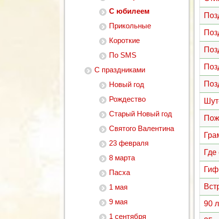
С юбилеем
Поз
Прикольные
Поз
Короткие
Поз
По SMS
Поз
С праздниками
Поз
Новый год
Рождество
Шут
Старый Новый год
Пож
Святого Валентина
Гра
23 февраля
Где
8 марта
Гиф
Пасха
Вст
1 мая
9 мая
90 
1 сентября