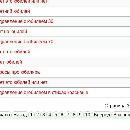
лет это юбилей или нет
летний юбилей
дравление с юбилеем 30
ет на юбилей
дравление с юбилеем 70
лет это юбилей
лет юбилей
росы про юбиляра
лет это юбилей или нет
дравление с юбилеем в стихах красивые
Страница 3 
чало
Назад
1
2
3
4
5
6
7
8
9
10
Вперед
В коне