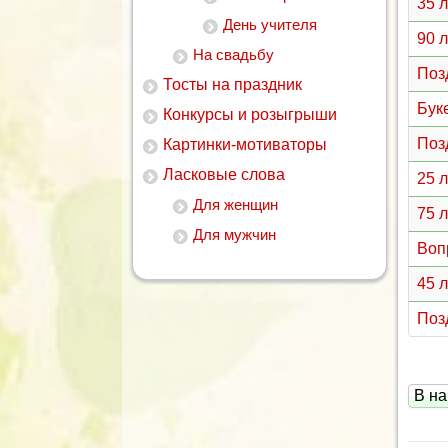
35 
День учителя
90 
На свадьбу
Поз
Тосты на праздник
Бук
Конкурсы и розыгрыши
Поз
Картинки-мотиваторы
Ласковые слова
25 
Для женщин
75 
Для мужчин
Воп
45 
Поз
В на