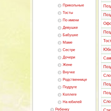
Прикольные
Поз
Тосты
Поз
По имени
Офо
Девушке
Поз
Бабушке
Тос
Маме
Юби
Сестре
Дочери
Сам
Жене
Поз
Внучке
Сло
Родственнице
Поз
Подруге
Поз
Коллеге
Сло
На юбилей
Ребенку
Сти