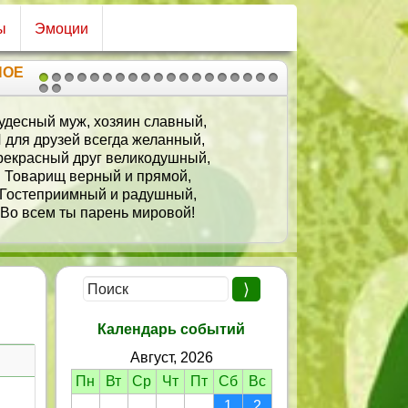
ы
Эмоции
НОЕ
1
2
3
4
5
6
7
8
9
10
11
12
13
14
15
16
17
18
19
20
21
удесный муж, хозяин славный,
Пусть п
 для друзей всегда желанный,
Ско
екрасный друг великодушный,
В э
Товарищ верный и прямой,
Все
Гостеприимный и радушный,
Во всем ты парень мировой!
Календарь событий
Август, 2026
Пн
Вт
Ср
Чт
Пт
Сб
Вс
1
2