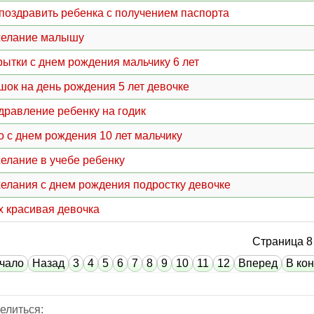
 поздравить ребенка с получением паспорта
елание малышу
рытки с днем рождения мальчику 6 лет
шок на день рождения 5 лет девочке
дравление ребенку на годик
о с днем рождения 10 лет мальчику
елание в учебе ребенку
елания с днем рождения подростку девочке
х красивая девочка
Страница 8 
чало
Назад
3
4
5
6
7
8
9
10
11
12
Вперед
В ко
елиться: