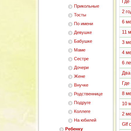
Где
Прикольные
2 г
Тосты
6 м
По имени
11 
Девушке
Бабушке
3 м
Маме
4 м
Сестре
6 л
Дочери
Два
Жене
Где
Внучке
8 м
Родственнице
Подруге
10 
Коллеге
2 м
На юбилей
GIf
Ребенку