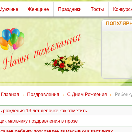
Мужчине
Женщине
Праздники
Тосты
Конкурс
ПОПУЛЯР
Главная
Поздравления
С Днем Рождения
Ребенк
ь рождения 13 лет девочке как отметить
одик мальчику поздравления в прозе
есяцев ребенку поздравления мальчику в картинках