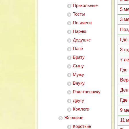
Прикольные
5 м
Тосты
3 м
По имени
Поз
Парню
Где
Дедушке
Папе
3 г
Брату
7 л
Сыну
Где
Мужу
Вер
Внуку
Ден
Родственнику
Где
Другу
Коллеге
9 м
Женщине
11 
Короткие