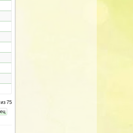
из 75
нец