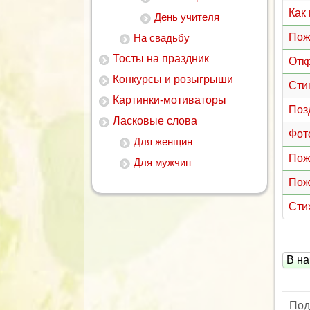
Как
День учителя
Пож
На свадьбу
Тосты на праздник
Отк
Конкурсы и розыгрыши
Сти
Картинки-мотиваторы
Поз
Ласковые слова
Фот
Для женщин
Пож
Для мужчин
Пож
Сти
В на
Под