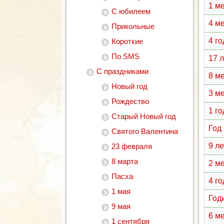
1 м
С юбилеем
4 м
Прикольные
4 г
Короткие
По SMS
17 
С праздниками
8 м
Новый год
3 м
Рождество
1 г
Старый Новый год
Год
Святого Валентина
9 л
23 февраля
8 марта
2 м
Пасха
4 г
1 мая
Год
9 мая
6 м
1 сентября