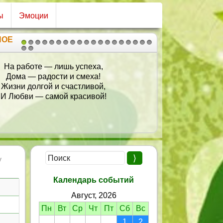
ы
Эмоции
НОЕ
1
2
3
4
5
6
7
8
9
10
11
12
13
14
15
16
17
18
19
20
21
На работе — лишь успеха,
Дома — радости и смеха!
Жизни долгой и счастливой,
И Любви — самой красивой!
у
Календарь событий
Август, 2026
Пн
Вт
Ср
Чт
Пт
Сб
Вс
1
2