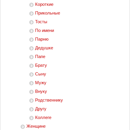
Короткие
Прикольные
Тосты
По имени
Парню
Дедушке
Папе
Брату
Сыну
Мужу
Внуку
Родственнику
Другу
Коллеге
Женщине