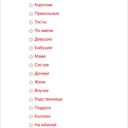
Короткие
Прикольные
Тосты
По имени
Девушке
Бабушке
Маме
Сестре
Дочери
Жене
Внучке
Родственнице
Подруге
Коллеге
На юбилей