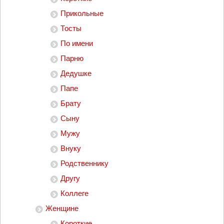
Прикольные
Тосты
По имени
Парню
Дедушке
Папе
Брату
Сыну
Мужу
Внуку
Родственнику
Другу
Коллеге
Женщине
Короткие