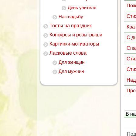
Пож
День учителя
Сти
На свадьбу
Тосты на праздник
Кра
Конкурсы и розыгрыши
С д
Картинки-мотиваторы
Спа
Ласковые слова
Сти
Для женщин
Сти
Для мужчин
Над
Про
В на
Под