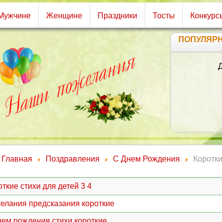
Мужчине
Женщине
Праздники
Тосты
Конкурс
ПОПУЛЯР
День у
Пра
Для
И 
Тебе
Как
Пус
Ра
Пуст
Буд
Главная
Поздравления
С Днем Рождения
Коротк
Ис
Сла
ткие стихи для детей 3 4
елания предсказания короткие
нем рождения стихи короткие