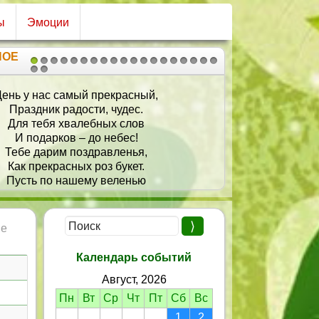
ы
Эмоции
НОЕ
1
2
3
4
5
6
7
8
9
10
11
12
13
14
15
16
17
18
19
20
21
 нас самый прекрасный,
Пусть сол
здник радости, чудес.
Всегда
 тебя хвалебных слов
Пусть сб
подарков – до небес!
Пусть
 дарим поздравленья,
Пусть тот
 прекрасных роз букет.
Всегд
ть по нашему веленью
Пусть ул
дует тебя весь свет!
Счаст
ь сбываются мечтанья,
ут счастье и любовь!
ие
полняются желанья
дко будоража кровь!
Календарь событий
Август, 2026
Пн
Вт
Ср
Чт
Пт
Сб
Вс
1
2