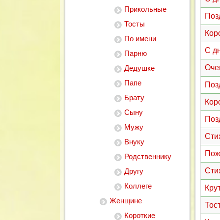
Прикольные
Поз
Тосты
Кор
По имени
С д
Парню
Оче
Дедушке
Папе
Поз
Брату
Кор
Сыну
Поз
Мужу
Сти
Внуку
Пож
Родственнику
Сти
Другу
Коллеге
Кру
Женщине
Тос
Короткие