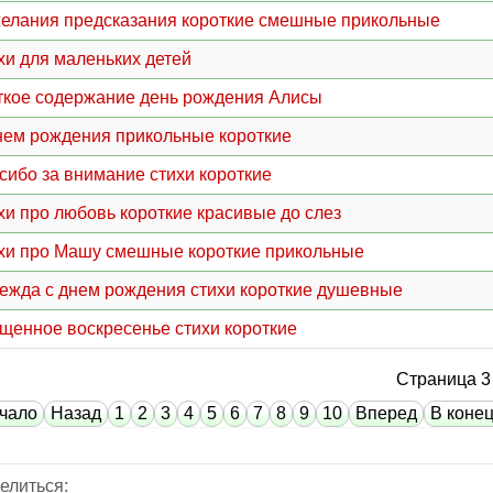
елания предсказания короткие смешные прикольные
хи для маленьких детей
ткое содержание день рождения Алисы
нем рождения прикольные короткие
сибо за внимание стихи короткие
хи про любовь короткие красивые до слез
хи про Машу смешные короткие прикольные
ежда с днем рождения стихи короткие душевные
щенное воскресенье стихи короткие
Страница 3 
чало
Назад
1
2
3
4
5
6
7
8
9
10
Вперед
В коне
елиться: