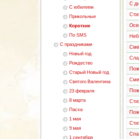
С д
С юбилеем
Сти
Прикольные
Осе
Короткие
По SMS
Неб
С праздниками
Сме
Новый год
Сла
Рождество
Пож
Старый Новый год
Сме
Святого Валентина
Пож
23 февраля
8 марта
Сти
Пасха
Пож
1 мая
Сти
9 мая
Спа
1 сентября