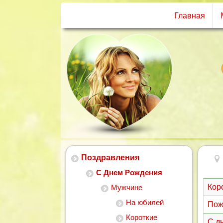
Главная
Поздравления
С Днем Рождения
Коро
Мужчине
На юбилей
Пож
Короткие
С д