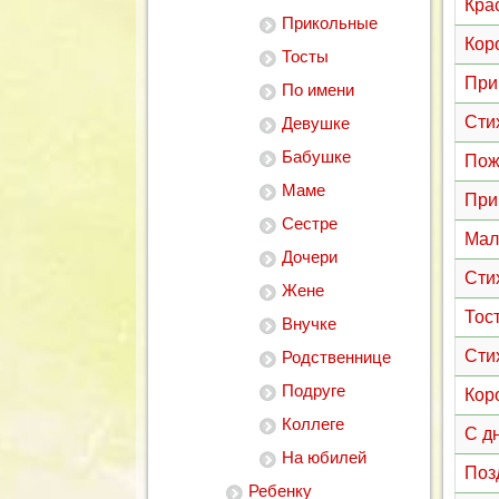
Кра
Прикольные
Кор
Тосты
При
По имени
Сти
Девушке
Бабушке
Пож
Маме
При
Сестре
Мал
Дочери
Сти
Жене
Тос
Внучке
Сти
Родственнице
Подруге
Кор
Коллеге
С д
На юбилей
Поз
Ребенку