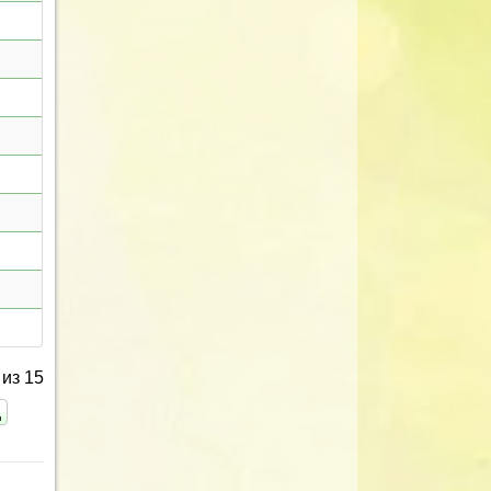
из 15
ц