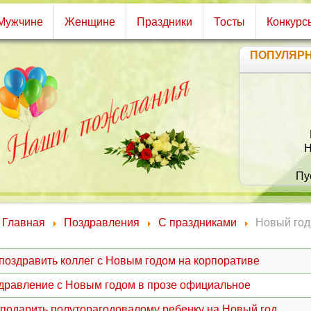
Мужчине
Женщине
Праздники
Тосты
Конкурс
ПОПУЛЯР
П
О
В
Не 
Пуст
Главная
Поздравления
С праздниками
Новый год
 поздравить коллег с Новым годом на корпоративе
дравление с Новым годом в прозе официальное
 подарить полуторагодовалому ребенку на Новый год