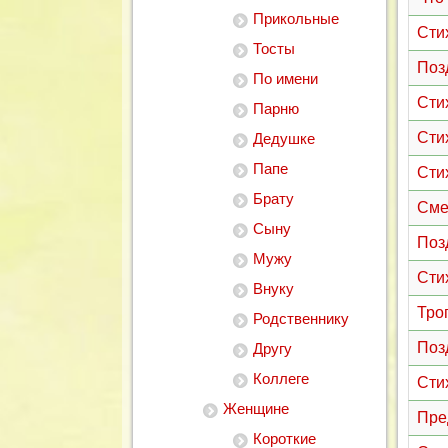
Прикольные
Сти
Тосты
Поз
По имени
Стих
Парню
Сти
Дедушке
Папе
Сти
Брату
Сме
Сыну
Поз
Мужу
Сти
Внуку
Тро
Родственнику
Поз
Другу
Коллеге
Сти
Женщине
Пре
Короткие