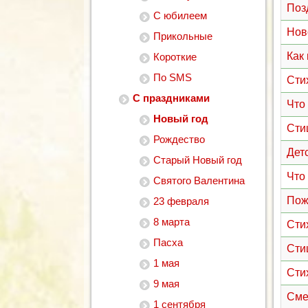
Поз
С юбилеем
Нов
Прикольные
Как
Короткие
По SMS
Сти
С праздниками
Что
Новый год
Сти
Рождество
Дет
Старый Новый год
Что
Святого Валентина
Пож
23 февраля
8 марта
Сти
Пасха
Сти
1 мая
Сти
9 мая
Сме
1 сентября