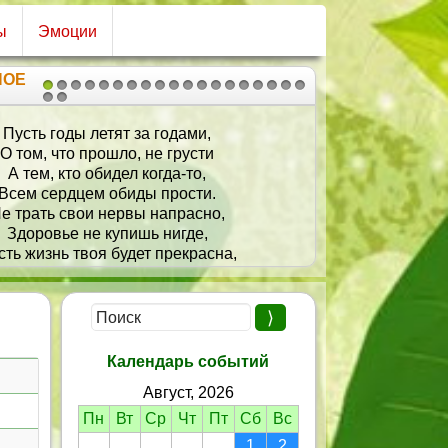
ы
Эмоции
НОЕ
1
2
3
4
5
6
7
8
9
10
11
12
13
14
15
16
17
18
19
20
21
усть годы летят за годами,
Сегодн
 том, что прошло, не грусти
Вокруг у
А тем, кто обидел когда-то,
Желаю,
сем сердцем обиды прости.
Чтобы кажды
трать свои нервы напрасно,
Здоровье не купишь нигде,
Ведь ты
ь жизнь твоя будет прекрасна,
Всегда
Мы счастья желаем тебе!
Пусть 
Всю жизн
Календарь событий
Август, 2026
Пн
Вт
Ср
Чт
Пт
Сб
Вс
1
2