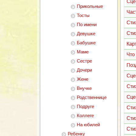
Сце
Прикольные
Час
Тосты
Сти
По имени
Сти
Девушке
Бабушке
Кар
Маме
Что
Сестре
Поз
Дочери
Сце
Жене
Сти
Внучке
Сце
Родственнице
Подруге
Сти
Коллеге
Сти
На юбилей
Сти
Ребенку