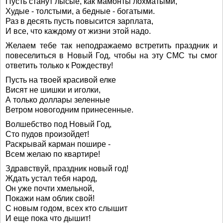
Пусть станут лысые, как мамонты лохматыми,
Худые - толстыми, а бедные - богатыми.
Раз в десять пусть повысится зарплата,
И все, что каждому от жизни этой надо.
Желаем тебе так неподражаемо встретить праздник и
повеселиться в Новый Год, чтобы на эту СМС ты смог
ответить только к Рождеству!
Пусть на твоей красивой елке
Висят не шишки и иголки,
А только доллары зеленные
Ветром новогодним принесенные.
Волшебство под Новый Год,
Сто пудов произойдет!
Раскрывай карман пошире -
Всем желаю по квартире!
Здравствуй, праздник новый год!
Ждать устал тебя народ,
Он уже почти хмельной,
Покажи нам облик свой!
С новым годом, всех кто слышит
И еще пока что дышит!