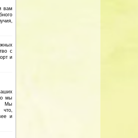
и вам
бного
учия,
ожных
тво с
орт и
наших
то мы
е. Мы
 что,
вее и