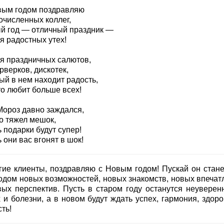
вым годом поздравляю
очисленных коллег,
й год — отличный праздник —
я радостных утех!
я праздничных салютов,
рверков, дискотек,
ый в нем находит радость,
то любит больше всех!
Мороз давно заждался,
о тяжел мешок,
 подарки будут супер!
 они вас вгонят в шок!
гие клиенты, поздравляю с Новым годом! Пускай он стане
годом новых возможностей, новых знакомств, новых впечат
вых перспектив. Пусть в старом году останутся неуверенн
 и болезни, а в новом будут ждать успех, гармония, здоро
ть!