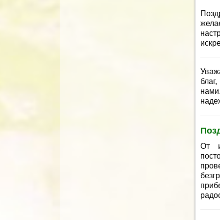
Позд
жела
наст
искр
Уваж
благ
нами
наде
Поз
От и
пост
пров
безг
приб
радос