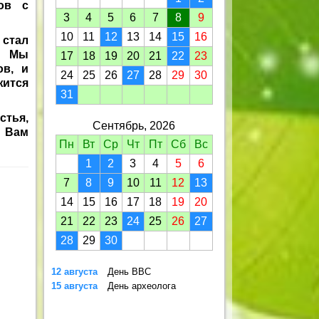
ов с
3
4
5
6
7
8
9
10
11
12
13
14
15
16
стал
. Мы
17
18
19
20
21
22
23
ов, и
24
25
26
27
28
29
30
жится
31
стья,
Сентябрь, 2026
у Вам
Пн
Вт
Ср
Чт
Пт
Сб
Вс
1
2
3
4
5
6
7
8
9
10
11
12
13
14
15
16
17
18
19
20
21
22
23
24
25
26
27
28
29
30
12 августа
День ВВС
15 августа
День археолога