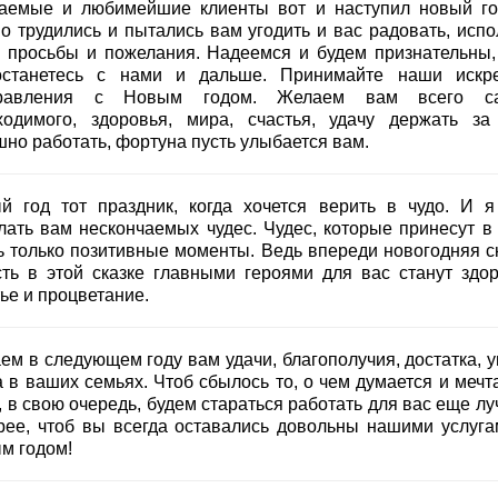
аемые и любимейшие клиенты вот и наступил новый г
но трудились и пытались вам угодить и вас радовать, испо
 просьбы и пожелания. Надеемся и будем признательны,
станетесь с нами и дальше. Принимайте наши искр
дравления с Новым годом. Желаем вам всего са
ходимого, здоровья, мира, счастья, удачу держать за 
шно работать, фортуна пусть улыбается вам.
й год тот праздник, когда хочется верить в чудо. И я
лать вам нескончаемых чудес. Чудес, которые принесут в
ь только позитивные моменты. Ведь впереди новогодняя ск
сть в этой сказке главными героями для вас станут здор
ье и процветание.
ем в следующем году вам удачи, благополучия, достатка, у
 в ваших семьях. Чтоб сбылось то, о чем думается и мечта
 в свою очередь, будем стараться работать для вас еще лу
рее, чтоб вы всегда оставались довольны нашими услуга
м годом!