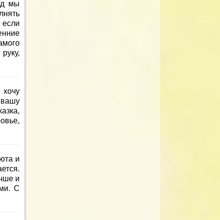
од мы
лнять
 если
енние
мого
руку,
 хочу
 вашу
азка,
овье,
юта и
ется.
чше и
ми. С