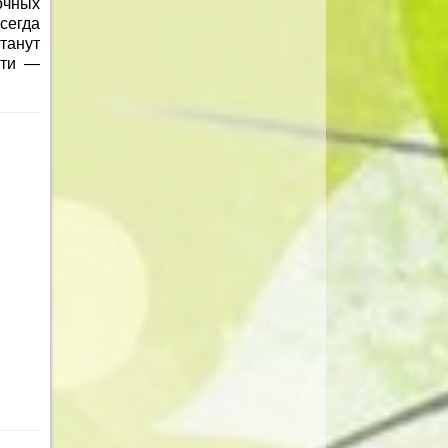
очных
сегда
танут
сти —