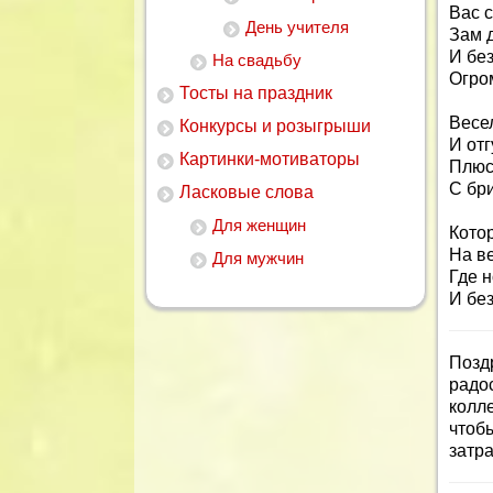
Вас 
День учителя
Зам 
И бе
На свадьбу
Огро
Тосты на праздник
Весел
Конкурсы и розыгрыши
И отг
Картинки-мотиваторы
Плюс
С бр
Ласковые слова
Для женщин
Кото
На ве
Для мужчин
Где н
И без
Позд
радо
колле
чтобы
затр