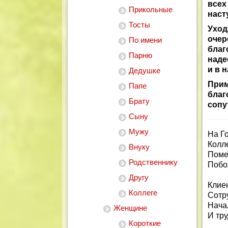
все
Прикольные
наст
Тосты
Ухо
оче
По имени
благ
Парню
наде
и в 
Дедушке
Прим
Папе
благ
Брату
сопу
Сыну
Мужу
На Г
Колл
Внуку
Поме
Родственнику
Побо
Другу
Клиен
Коллеге
Сотр
Начал
Женщине
И тру
Короткие