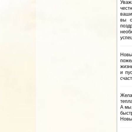
Уваж
чест
ваши
вы о
поз
необ
успе
Новы
поже
жизн
и пу
счаст
Жела
тепла
А мы,
быст
Новы