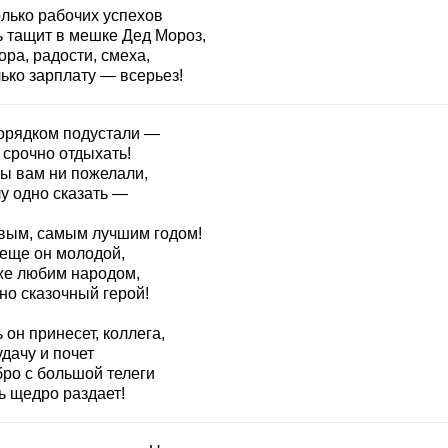
олько рабочих успехов
ь тащит в мешке Дед Мороз,
ра, радости, смеха,
ько зарплату — всерьез!
орядком подустали —
 срочно отдыхать!
бы вам ни пожелали,
у одно сказать —
вым, самым лучшим годом!
 еще он молодой,
же любим народом,
но сказочный герой!
 он принесет, коллега,
дачу и почет
бро с большой телеги
ь щедро раздает!