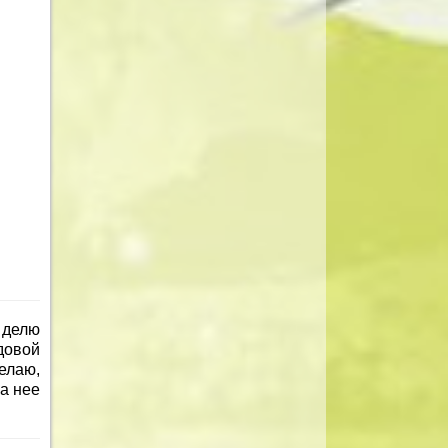
 делю
довой
елаю,
а нее