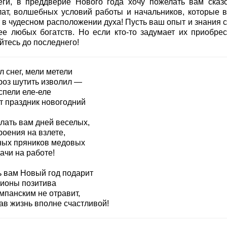
еги, в преддверие Нового года хочу пожелать вам сказ
лат, волшебных условий работы и начальников, которые в
 в чудесном расположении духа! Пусть ваш опыт и знания с
ее любых богатств. Но если кто-то задумает их приобре
йтесь до последнего!
 снег, мели метели
роз шутить изволил —
спели еле-еле
от праздник новогодний
лать вам дней веселых,
роения на взлете,
ных пряников медовых
ачи на работе!
ь вам Новый год подарит
ионы позитива
мпанским не отравит,
ав жизнь вполне счастливой!