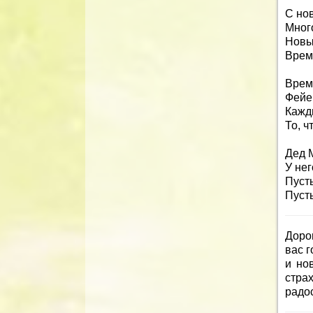
С но
Мног
Новы
Врем
Врем
Фейе
Кажд
То, ч
Дед 
У нег
Пусть
Пусть
Доро
вас 
и но
страх
радос