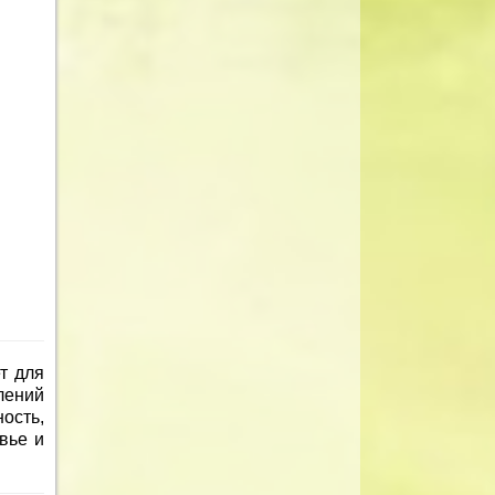
т для
лений
ость,
вье и