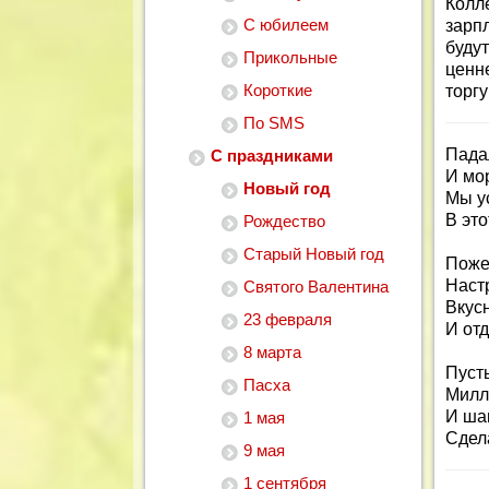
Колл
С юбилеем
зарп
будут
Прикольные
ценн
Короткие
торгу
По SMS
Падал
С праздниками
И мо
Новый год
Мы у
В эт
Рождество
Старый Новый год
Поже
Наст
Святого Валентина
Вкус
23 февраля
И отд
8 марта
Пуст
Пасха
Милл
И ша
1 мая
Сдел
9 мая
1 сентября