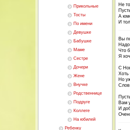
Не т
Прикольные
Пуст
Тосты
А юмо
И тол
По имени
Девушке
Вы п
Бабушке
Надо
Маме
Что 
Я хоч
Сестре
Дочери
С Но
Хоть
Жене
Но у
Внучке
Слов
Родственнице
Пусть
Подруге
Вам у
И до
Коллеге
Очен
На юбилей
Ребенку