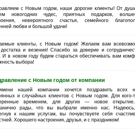
равляем с Новым годом, наши дорогие клиенты! От душ
ем новогодних чудес, приятных подарков, волше
роения, невероятного счастья, семейного благопол
енней любви и большой удачи!
аемые клиенты, с Новым годом! Желаем вам всевозм
, достатка и везения! Спасибо за доверие и сотрудничес
. И в новом году будем стараться обеспечивать вам комф
жность выбора!
дравление с Новым годом от компании
мени нашей компании хочется поздравить всех 
оянных и случайных клиентов с Новым годом. Для кого-
еренные временем, для других — новое открыти
ранично рады, что вы выбрали именно нас. Надеюсь,
егнув к нашим услугам, вы почувствуете себя счастли
тней. Хорошего настроения, друзья, и с праздником!