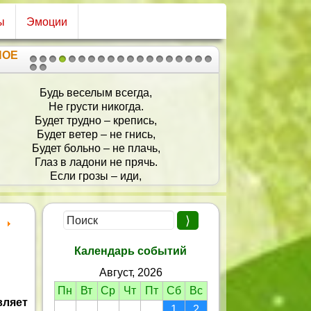
ы
Эмоции
НОЕ
1
2
3
4
5
6
7
8
9
10
11
12
13
14
15
16
17
18
19
20
21
Будь веселым всегда,
Не грусти никогда.
Будет трудно – крепись,
Будет ветер – не гнись,
Будет больно – не плачь,
Глаз в ладони не прячь.
Если грозы – иди,
Если слезы – сотри,
Если страшно – держись.
Помни, жизнь – это жизнь!
Календарь событий
Август, 2026
Пн
Вт
Ср
Чт
Пт
Сб
Вс
вляет
1
2