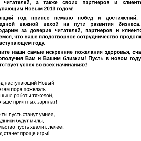
х читателей, а также своих партнеров и клиент
упающим Новым 2013 годом!
дящий год принес немало побед и достижений, 
редной важной вехой на пути развития бизнеса
одарим за доверие читателей, партнеров и клиент
емся, что наше плодотворное сотрудничество продол
наступающем году.
ите наши самые искренние пожелания здоровья, сча
ополучия Вам и Вашим близким! Пусть в новом год
тствует успех во всех начинаниях!
од наступающий Новый
егам пора пожелать
ньше работы тяжелой,
льше приятных зарплат!
ты пусть станут умнее,
удники будут милы,
ьство пусть хвалит, лелеет,
д станет проще игры!