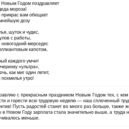
с Новым Годом поздравляет
деда мороза!
з прикрас вам обещает
мнейшую дозу
ья, шуток и чудес,
улов с работы,
 новогодний мерседес
иллиантовым капотом,
рый каждого умчит
черинку «ультра»,
очь, как миг один летит,
 похмелья утро!
равляю с прекрасным праздником Новым Годом тех, с кем
сти и горести всю трудовую неделю — наш сплоченный тру
ктив! Пусть радостей станет во много раз больше, также ж
 в Новом Году зарплата стала значительно выше, а труда н
ачивалось меньше.