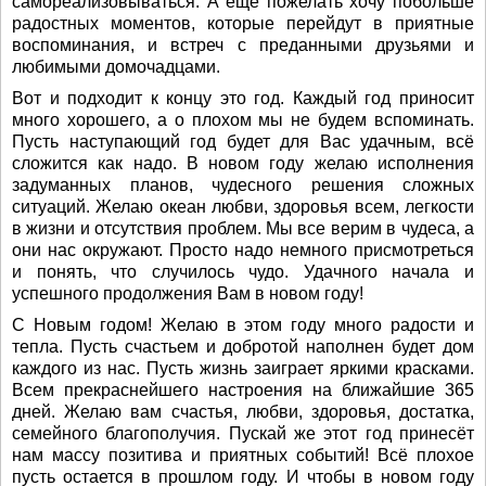
самореализовываться. А еще пожелать хочу побольше
радостных моментов, которые перейдут в приятные
воспоминания, и встреч с преданными друзьями и
любимыми домочадцами.
Вот и подходит к концу это год. Каждый год приносит
много хорошего, а о плохом мы не будем вспоминать.
Пусть наступающий год будет для Вас удачным, всё
сложится как надо. В новом году желаю исполнения
задуманных планов, чудесного решения сложных
ситуаций. Желаю океан любви, здоровья всем, легкости
в жизни и отсутствия проблем. Мы все верим в чудеса, а
они нас окружают. Просто надо немного присмотреться
и понять, что случилось чудо. Удачного начала и
успешного продолжения Вам в новом году!
С Новым годом! Желаю в этом году много радости и
тепла. Пусть счастьем и добротой наполнен будет дом
каждого из нас. Пусть жизнь заиграет яркими красками.
Всем прекраснейшего настроения на ближайшие 365
дней. Желаю вам счастья, любви, здоровья, достатка,
семейного благополучия. Пускай же этот год принесёт
нам массу позитива и приятных событий! Всё плохое
пусть остается в прошлом году. И чтобы в новом году