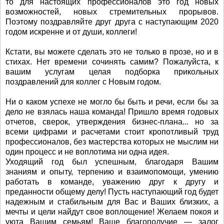
то для настоящих профессионалов это год новых
возможностей, новых стремительных прорывов.
Поэтому поздравляйте друг друга с наступающим 2020
годом искренне и от души, коллеги!
Кстати, вы можете сделать это не только в прозе, но и в
стихах. Нет времени сочинять самим? Пожалуйста, к
вашим услугам целая подборка прикольных
поздравлений для коллег с Новым годом.
Ни о каком успехе не могло бы быть и речи, если бы за
дело не взялась наша команда! Пришло время годовых
отчетов, сверок, утверждения бизнес-плана... но за
всеми цифрами и расчетами стоит кропотливый труд
профессионалов, без мастерства которых не мыслим ни
один процесс и не воплотима ни одна идея.
Уходящий год был успешным, благодаря Вашим
знаниям и опыту, терпению и взаимопомощи, умению
работать в команде, уважению друг к другу и
преданности общему делу! Пусть наступающий год будет
надежным и стабильным для Вас и Ваших близких, а
мечты и цели найдут свое воплощение! Желаем покоя и
уюта Вашим семьям! Ваше благополучие — залог