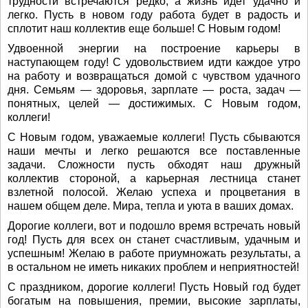
трудности встречаются редко, а жизнь идет удачно и
легко. Пусть в новом году работа будет в радость и
сплотит наш коллектив еще больше! С Новым годом!
Удвоенной энергии на построение карьеры в
наступающем году! С удовольствием идти каждое утро
на работу и возвращаться домой с чувством удачного
дня. Семьям — здоровья, зарплате — роста, задач —
понятных, целей — достижимых. С Новым годом,
коллеги!
С Новым годом, уважаемые коллеги! Пусть сбываются
наши мечты и легко решаются все поставленные
задачи. Сложности пусть обходят наш дружный
коллектив стороной, а карьерная лестница станет
взлетной полосой. Желаю успеха и процветания в
нашем общем деле. Мира, тепла и уюта в ваших домах.
Дорогие коллеги, вот и подошло время встречать новый
год! Пусть для всех он станет счастливым, удачным и
успешным! Желаю в работе приумножать результаты, а
в остальном не иметь никаких проблем и неприятностей!
С праздником, дорогие коллеги! Пусть Новый год будет
богатым на повышения, премии, высокие зарплаты,