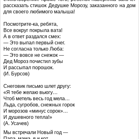
рассказать стишок Дедушке Морозу, заказанного на дом
для своего любимого малыша!
Посмотрите-ка, ребята,
Все вокруг покрыла вата!
А в ответ раздался смех:
— Это выпал первый снег.
Не согласна только Люба:
— Это вовсе не снежок —
Дед Мороз почистил зубы
И рассыпал порошок.
(И. Бурсов)
Снеговик письмо шлет другу:
«Я тебе желаю вьюгу…
Чтоб метель весь год мела…
Льда, сугробов, снежных горок
И морозов «минус сорок»…
И душевного тепла!»
(А. Усачев)
Мы встречали Новый год —
Папа, мама, я и кот.