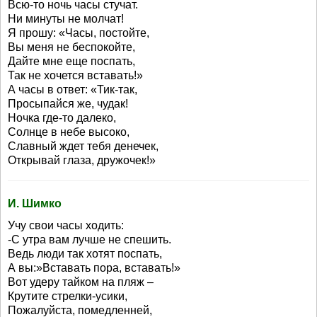
Всю-то ночь часы стучат.
Ни минуты не молчат!
Я прошу: «Часы, постойте,
Вы меня не беспокойте,
Дайте мне еще поспать,
Так не хочется вставать!»
А часы в ответ: «Тик-так,
Просыпайся же, чудак!
Ночка где-то далеко,
Солнце в небе высоко,
Славный ждет тебя денечек,
Открывай глаза, дружочек!»
И. Шимко
Учу свои часы ходить:
-С утра вам лучше не спешить.
Ведь люди так хотят поспать,
А вы:»Вставать пора, вставать!»
Вот удеру тайком на пляж –
Крутите стрелки-усики,
Пожалуйста, помедленней,