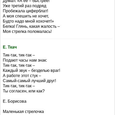
Думал: «А её – быстрее!
Уже третий раз подряд
Пробежала циферблат!
А моя спешить не хочет,
Будто надо мной хохочет!»
Белка! Глянь, какая жалость –
Моя стрелка поломалась!
Е. Ткач
Тик-так, тик-так –
Подают часы нам знак:
Тик-так, тик-так –
Каждый звук – безделью враг!
А работе этот стук –
Самый-самый лучший друг!
Тик-так, тик-так –
Ты согласен, или как?
Е. Борисова
Маленькая стрелочка