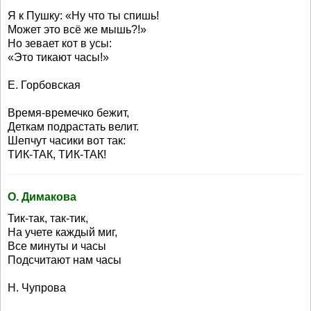
Я к Пушку: «Ну что ты спишь!
Может это всё же мышь?!»
Но зевает кот в усы:
«Это тикают часы!»
Е. Горбовская
Время-времечко бежит,
Деткам подрастать велит.
Шепчут часики вот так:
ТИК-ТАК, ТИК-ТАК!
О. Димакова
Тик-так, так-тик,
На учете каждый миг,
Все минуты и часы
Подсчитают нам часы
Н. Чупрова