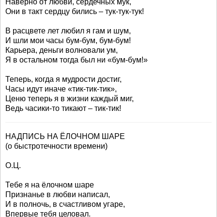
Наверно от любви, сердечных мук,
Они в такт сердцу бились – тук-тук-тук!
В расцвете лет любил я гам и шум,
И шли мои часы бум-бум, бум-бум!
Карьера, деньги волновали ум,
Я в остальном тогда был ни «бум-бум!»
Теперь, когда я мудрости достиг,
Часы идут иначе «тик-тик-тик»,
Ценю теперь я в жизни каждый миг,
Ведь часики-то тикают – тик-тик!
НАДПИСЬ НА ЁЛОЧНОМ ШАРЕ
(о быстротечности времени)
О.Ц.
Тебе я на ёлочном шаре
Признанье в любви написал,
И в полночь, в счастливом угаре,
Впервые тебя целовал.