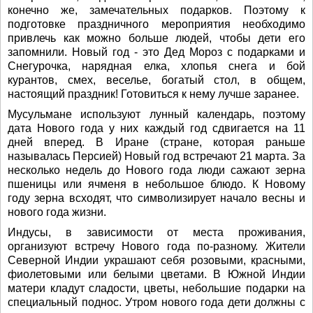
конечно же, замечательных подарков. Поэтому к
подготовке праздничного мероприятия необходимо
привлечь как можно больше людей, чтобы дети его
запомнили. Новый год - это Дед Мороз с подарками и
Снегурочка, нарядная елка, хлопья снега и бой
курантов, смех, веселье, богатый стол, в общем,
настоящий праздник! Готовиться к нему лучше заранее.
Мусульмане используют лунный календарь, поэтому
дата Нового года у них каждый год сдвигается на 11
дней вперед. В Иране (стране, которая раньше
называлась Персией) Новый год встречают 21 марта. За
несколько недель до Нового года люди сажают зерна
пшеницы или ячменя в небольшое блюдо. К Новому
году зерна всходят, что символизирует начало весны и
нового года жизни.
Индусы, в зависимости от места проживания,
организуют встречу Нового года по-разному. Жители
Северной Индии украшают себя розовыми, красными,
фиолетовыми или белыми цветами. В Южной Индии
матери кладут сладости, цветы, небольшие подарки на
специальный поднос. Утром нового года дети должны с