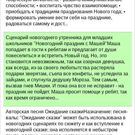
способности; • воспитать чувство взаимопомощи; •
приобщать к традициям празднования Нового года; •
формировать умение вести себя на празднике,
радоваться самому и дост...
Сценарий новогоднего утренника для младших
школьников "Новогодний праздник с Машей"Маша
попадает в гости к ребятам и предлагает от души
повеселиться и встретить Новый год. Но, это
становится невозможным, так как озорная девчушка,
как всегда, из-за своего любопытства растеряла
подарки зверятам, съела все конфеты, не уследила за
зайцами, и спугнула дедушку Мороза. Тем самым,
вызвав гнев Мишки. И пока она все не исправит - на
праздник не пойдет. Маша просит помощи у ребят, так
как время ограничено...
Авторская песня Ожидание сказкиНазначение: песня-
вальс "Ожидание сказки" может быть использована в
новогодних сценариях по сюжету и как вступление к
новогодней сказке; она исполняется в небыстром