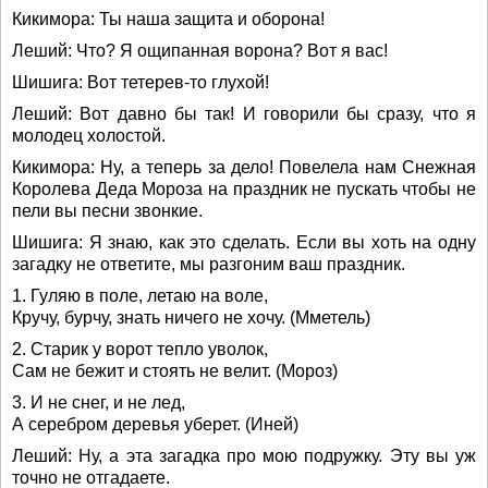
Кикимора: Ты наша защита и оборона!
Леший: Что? Я ощипанная ворона? Вот я вас!
Шишига: Вот тетерев-то глухой!
Леший: Вот давно бы так! И говорили бы сразу, что я
молодец холостой.
Кикимора: Ну, а теперь за дело! Повелела нам Снежная
Королева Деда Мороза на праздник не пускать чтобы не
пели вы песни звонкие.
Шишига: Я знаю, как это сделать. Если вы хоть на одну
загадку не ответите, мы разгоним ваш праздник.
1. Гуляю в поле, летаю на воле,
Кручу, бурчу, знать ничего не хочу. (Мметель)
2. Старик у ворот тепло уволок,
Сам не бежит и стоять не велит. (Мороз)
3. И не снег, и не лед,
А серебром деревья уберет. (Иней)
Леший: Ну, а эта загадка про мою подружку. Эту вы уж
точно не отгадаете.