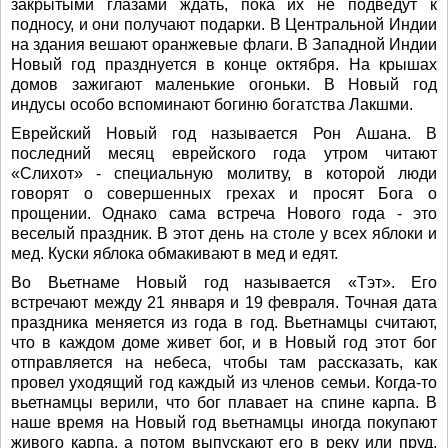
закрытыми глазами ждать, пока их не подведут к
подносу, и они получают подарки. В Центральной Индии
на здания вешают оранжевые флаги. В Западной Индии
Новый год празднуется в конце октября. На крышах
домов зажигают маленькие огоньки. В Новый год
индусы особо вспоминают богиню богатства Лакшми.
Еврейский Новый год называется Рон Ашана. В
последний месяц еврейского года утром читают
«Слихот» - специальную молитву, в которой люди
говорят о совершенных грехах и просят Бога о
прощении. Однако сама встреча Нового года - это
веселый праздник. В этот день на столе у всех яблоки и
мед. Куски яблока обмакивают в мед и едят.
Во Вьетнаме Новый год называется «Тэт». Его
встречают между 21 января и 19 февраля. Точная дата
праздника меняется из года в год. Вьетнамцы считают,
что в каждом доме живет бог, и в Новый год этот бог
отправляется на небеса, чтобы там рассказать, как
провел уходящий год каждый из членов семьи. Когда-то
вьетнамцы верили, что бог плавает на спине карпа. В
наше время на Новый год вьетнамцы иногда покупают
живого карпа, а потом выпускают его в реку или пруд.