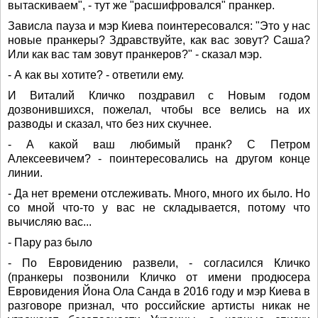
вытаскиваем", - тут же "расшифровался" пранкер.
Зависла пауза и мэр Киева поинтересовался: "Это у нас
новые пранкеры? Здравствуйте, как вас зовут? Саша?
Или как вас там зовут пранкеров?" - сказал мэр.
- А как вы хотите? - ответили ему.
И Виталий Кличко поздравил с Новым годом
дозвонившихся, пожелал, чтобы все велись на их
разводы и сказал, что без них скучнее.
- А какой ваш любимый пранк? С Петром
Алексеевичем? - поинтересовались на другом конце
линии.
- Да нет времени отслеживать. Много, много их было. Но
со мной что-то у вас не складывается, потому что
вычисляю вас...
- Пару раз было
- По Евровидению развели, - согласился Кличко
(пранкеры позвонили Кличко от имени продюсера
Евровидения Йона Ола Санда в 2016 году и мэр Киева в
разговоре признал, что российские артисты никак не