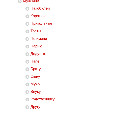
Мужчине
На юбилей
Короткие
Прикольные
Тосты
По имени
Парню
Дедушке
Папе
Брату
Сыну
Мужу
Внуку
Родственнику
Другу