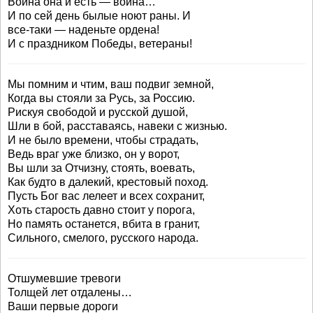
Война она и есть — война…
И по сей день былые ноют раны. И
все-таки — наденьте ордена!
И с праздником Победы, ветераны!
Мы помним и чтим, ваш подвиг земной,
Когда вы стояли за Русь, за Россию.
Рискуя свободой и русской душой,
Шли в бой, расставаясь, навеки с жизнью.
И не было времени, чтобы страдать,
Ведь враг уже близко, он у ворот,
Вы шли за Отчизну, стоять, воевать,
Как будто в далекий, крестовый поход.
Пусть Бог вас лелеет и всех сохранит,
Хоть старость давно стоит у порога,
Но память останется, вбита в гранит,
Сильного, смелого, русского народа.
Отшумевшие тревоги
Толщей лет отдалены…
Ваши первые дороги