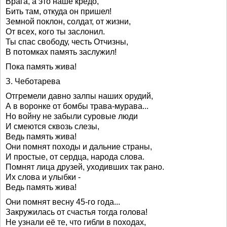
Врага, а это наше кредо,
Бить там, откуда он пришел!
Земной поклон, солдат, от жизни,
От всех, кого ты заслонил.
Ты спас свободу, честь Отчизны,
В потомках память заслужил!
Пока память жива!
З. Чеботарева
Отгремели давно залпы наших орудий,
А в воронке от бомбы трава-мурава...
Но войну не забыли суровые люди
И смеются сквозь слезы,
Ведь память жива!
Они помнят походы и дальние страны,
И простые, от сердца, народа слова.
Помнят лица друзей, уходивших так рано.
Их слова и улыбки -
Ведь память жива!
Они помнят весну 45-го года...
Закружилась от счастья тогда голова!
Не узнали её те, что гибли в походах,