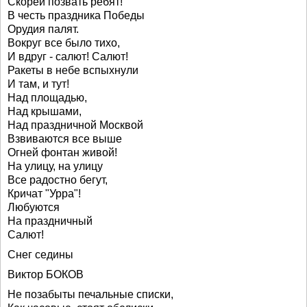
Скорей позвать ребят!
В честь праздника Победы
Орудия палят.
Вокруг все было тихо,
И вдруг - салют! Салют!
Ракеты в небе вспыхнули
И там, и тут!
Над площадью,
Над крышами,
Над праздничной Москвой
Взвиваются все выше
Огней фонтан живой!
На улицу, на улицу
Все радостно бегут,
Кричат "Урра"!
Любуются
На праздничный
Салют!
Снег седины
Виктор БОКОВ
Не позабыты печальные списки,