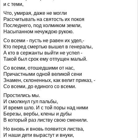
и с теми,
Что, умирая, даже не могли
Рассчитывать на святость их покоя
Последнего, под холмиком земли,
Насыпанном нечуждою рукою.
Со всеми - пусть не равен их удел,-
Кто перед смертью вышел в генералы,
А кто в сержанты выйти не успел -
Такой был срок ему отпущен малый.
Со всеми, отошедшими от нас,
Причастными одной великой сени
Знамен, склоненных, как велит приказ, -
Со всеми, до единого со всеми.
Простились мы.
И смолкнул гул пальбы,
И время шло. И с той поры над ними
Березы, вербы, клены и дубы
В который раз листву свою сменили.
Но вновь и вновь появится листва,
И наши дети вырастут и внуки,