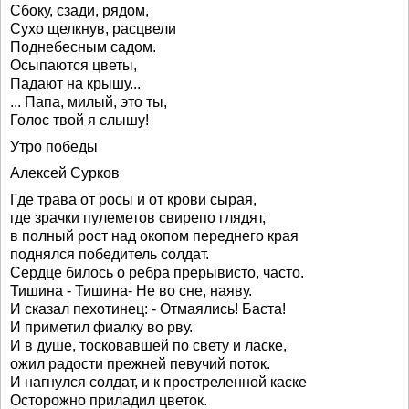
Сбоку, сзади, рядом,
Сухо щелкнув, расцвели
Поднебесным садом.
Осыпаются цветы,
Падают на крышу...
... Папа, милый, это ты,
Голос твой я слышу!
Утро победы
Алексей Сурков
Где трава от росы и от крови сырая,
где зрачки пулеметов свирепо глядят,
в полный рост над окопом переднего края
поднялся победитель солдат.
Сердце билось о ребра прерывисто, часто.
Тишина - Тишина- Не во сне, наяву.
И сказал пехотинец: - Отмаялись! Баста!
И приметил фиалку во рву.
И в душе, тосковавшей по свету и ласке,
ожил радости прежней певучий поток.
И нагнулся солдат, и к простреленной каске
Осторожно приладил цветок.