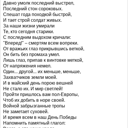
Давно умолк последний выстрел,
Последний стон сороковых.
Спешат года походкой быстрой,
И тает строй солдат живых.
За наши жизни умирали
Те, кто сегодня старики.
С последним выдохом кричали:
"Вперед!" – смертям всем вопреки.
От вражьих глаз прикрывшись веткой,
Он бить без промаха умел.
Лишь глаз, припав к винтовке меткой,
От напряжения немел.
Один... другой... их меньше, меньше,
Захватчиков земли моей.
И в майский день порою вешней
Не стало их. И мир светлей!
Пройти пришлось вам пол-Европы,
Чтоб их добить в норе своей.
Войной забрызганные тропы
Не заметает суховей.
И время всем в наш День Победы
Напомнить памятный глагол: