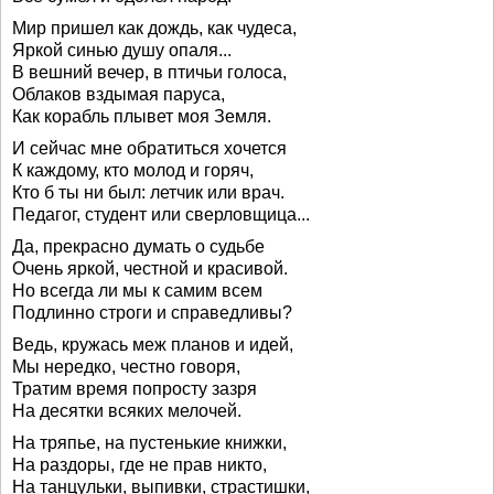
Мир пришел как дождь, как чудеса,
Яркой синью душу опаля...
В вешний вечер, в птичьи голоса,
Облаков вздымая паруса,
Как корабль плывет моя Земля.
И сейчас мне обратиться хочется
К каждому, кто молод и горяч,
Кто б ты ни был: летчик или врач.
Педагог, студент или сверловщица...
Да, прекрасно думать о судьбе
Очень яркой, честной и красивой.
Но всегда ли мы к самим всем
Подлинно строги и справедливы?
Ведь, кружась меж планов и идей,
Мы нередко, честно говоря,
Тратим время попросту зазря
На десятки всяких мелочей.
На тряпье, на пустенькие книжки,
На раздоры, где не прав никто,
На танцульки, выпивки, страстишки,