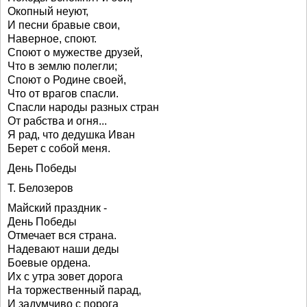
Окопный неуют,
И песни бравые свои,
Наверное, споют.
Споют о мужестве друзей,
Что в землю полегли;
Споют о Родине своей,
Что от врагов спасли.
Спасли народы разных стран
От рабства и огня...
Я рад, что дедушка Иван
Берет с собой меня.
День Победы
Т. Белозеров
Майский праздник -
День Победы
Отмечает вся страна.
Надевают наши деды
Боевые ордена.
Их с утра зовет дорога
На торжественный парад,
И задумчиво с порога