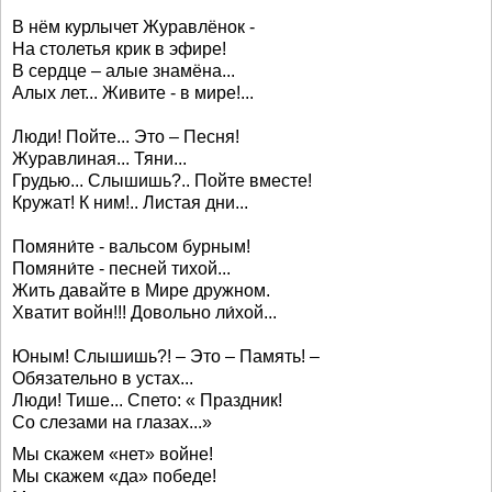
В нём курлычет Журавлёнок -
На столетья крик в эфире!
В сердце – алые знамёна...
Алых лет... Живите - в мире!...
Люди! Пойте... Это – Песня!
Журавлиная... Тяни...
Грудью... Слышишь?.. Пойте вместе!
Кружат! К ним!.. Листая дни...
Помяни́те - вальсом бурным!
Помяни́те - песней тихой...
Жить давайте в Мире дружном.
Хватит войн!!! Довольно ли́хой...
Юным! Слышишь?! – Это – Память! –
Обязательно в устах...
Люди! Тише... Спето: « Праздник!
Со слезами на глазах...»
Мы скажем «нет» войне!
Мы скажем «да» победе!