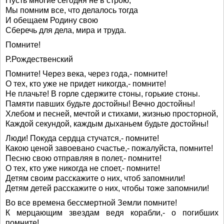
Пусть многие сегодня не в строю,
Мы помним все, что делалось тогда
И обещаем Родину свою
Сберечь для дела, мира и труда.
Помните!
Р.Рождественский
Помните! Через века, через года,- помните!
О тех, кто уже не придет никогда,- помните!
Не плачьте! В горле сдержите стоны, горькие стоны.
Памяти павших будьте достойны! Вечно достойны!
Хлебом и песней, мечтой и стихами, жизнью просторной,
Каждой секундой, каждым дыханьем будьте достойны!
Люди! Покуда сердца стучатся,- помните!
Какою ценой завоевано счастье,- пожалуйста, помните!
Песню свою отправляя в полет,- помните!
О тех, кто уже никогда не споет,- помните!
Детям своим расскажите о них, чтоб запомнили!
Детям детей расскажите о них, чтобы тоже запомнили!
Во все времена бессмертной Земли помните!
К мерцающим звездам ведя корабли,- о погибших
помните!