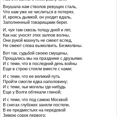
Внушала нам стволов ревущих сталь,
Что нам уже не числиться в потерях.
И, кроясь дымкой, он уходит вдаль,
Заполненный товарищами берег.
И, чуя там сквозь толщу дней и лет,
Как нас уносят этих залпов волны,
Они рукой махнуть не смеют вслед,
Не смеют слова вымолвить. Безмолвны.
Вот так, судьбой своею смущены,
Прощались мы на празднике с друзьями.
И с теми, что в последний день войны
Еще в строю стояли вместе с нами;
И с теми, что ее великий путь
Пройти смогли едва наполовину;
И с теми, чьи могилы где-нибудь
Еще у Волги обтекали глиной;
И с теми, что под самою Москвой
В снегах глубоких заняли постели,
В ее предместьях на передовой
Зимою сорок первого;