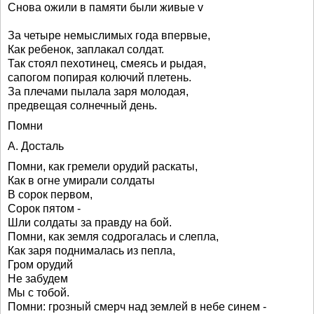
Снова ожили в памяти были живые v
За четыре немыслимых года впервые,
Как ребенок, заплакал солдат.
Так стоял пехотинец, смеясь и рыдая,
сапогом попирая колючий плетень.
За плечами пылала заря молодая,
предвещая солнечный день.
Помни
А. Досталь
Помни, как гремели орудий раскаты,
Как в огне умирали солдаты
В сорок первом,
Сорок пятом -
Шли солдаты за правду на бой.
Помни, как земля содрогалась и слепла,
Как заря поднималась из пепла,
Гром орудий
Не забудем
Мы с тобой.
Помни: грозный смерч над землей в небе синем -