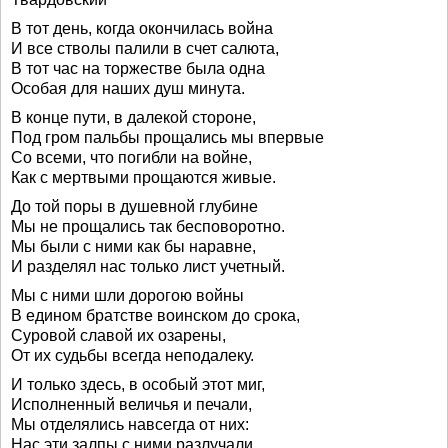
В тот день, когда окончилась война
И все стволы палили в счет салюта,
В тот час на торжестве была одна
Особая для наших душ минута.
В конце пути, в далекой стороне,
Под гром пальбы прощались мы впервые
Со всеми, что погибли на войне,
Как с мертвыми прощаются живые.
До той поры в душевной глубине
Мы не прощались так бесповоротно.
Мы были с ними как бы наравне,
И разделял нас только лист учетный.
Мы с ними шли дорогою войны
В едином братстве воинском до срока,
Суровой славой их озарены,
От их судьбы всегда неподалеку.
И только здесь, в особый этот миг,
Исполненный величья и печали,
Мы отделялись навсегда от них:
Нас эти залпы с ними разлучали.