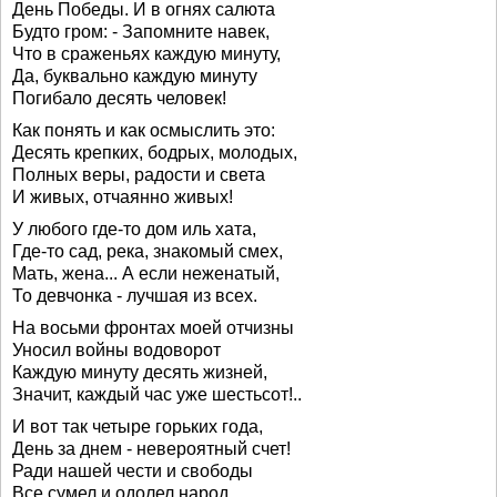
День Победы. И в огнях салюта
Будто гром: - Запомните навек,
Что в сраженьях каждую минуту,
Да, буквально каждую минуту
Погибало десять человек!
Как понять и как осмыслить это:
Десять крепких, бодрых, молодых,
Полных веры, радости и света
И живых, отчаянно живых!
У любого где-то дом иль хата,
Где-то сад, река, знакомый смех,
Мать, жена... А если неженатый,
То девчонка - лучшая из всех.
На восьми фронтах моей отчизны
Уносил войны водоворот
Каждую минуту десять жизней,
Значит, каждый час уже шестьсот!..
И вот так четыре горьких года,
День за днем - невероятный счет!
Ради нашей чести и свободы
Все сумел и одолел народ.