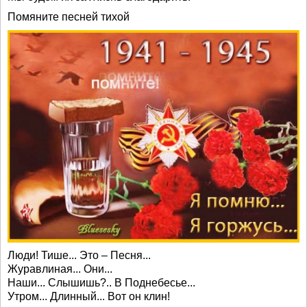
Помяните песней тихой
Люди! Тише... Это – Песня...
Журавлиная... Они...
Наши... Слышишь?.. В Поднебесье...
Утром... Длинный... Вот он клин!