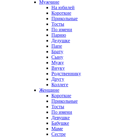
Мужчине
На юбилей
Короткие
Прикольные
Тосты
По имени
Парню
Дедушке
Папе
Брату
Сыну
Мужу
Внуку
Родственнику
Другу
Коллеге
Женщине
Короткие
Прикольные
Тосты
По имени
Девушке
Бабушке
Маме
Сестре