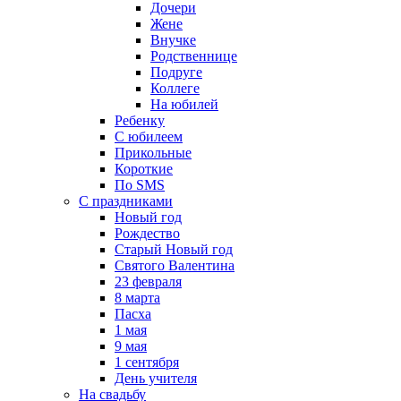
Дочери
Жене
Внучке
Родственнице
Подруге
Коллеге
На юбилей
Ребенку
С юбилеем
Прикольные
Короткие
По SMS
С праздниками
Новый год
Рождество
Старый Новый год
Святого Валентина
23 февраля
8 марта
Пасха
1 мая
9 мая
1 сентября
День учителя
На свадьбу