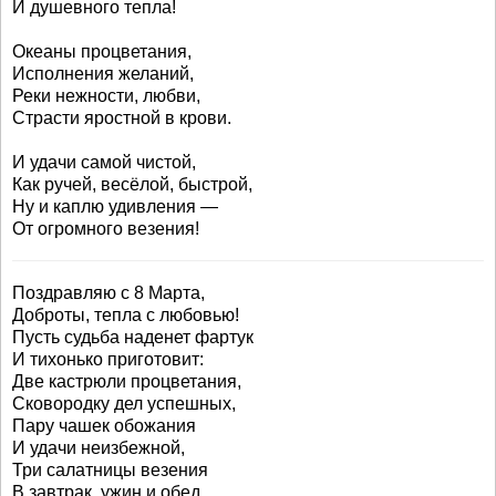
И душевного тепла!
Океаны процветания,
Исполнения желаний,
Реки нежности, любви,
Страсти яростной в крови.
И удачи самой чистой,
Как ручей, весёлой, быстрой,
Ну и каплю удивления —
От огромного везения!
Поздравляю с 8 Марта,
Доброты, тепла с любовью!
Пусть судьба наденет фартук
И тихонько приготовит:
Две кастрюли процветания,
Сковородку дел успешных,
Пару чашек обожания
И удачи неизбежной,
Три салатницы везения
В завтрак, ужин и обед,