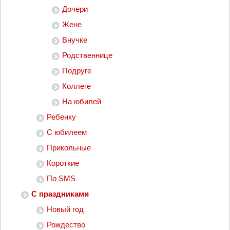
Дочери
Жене
Внучке
Родственнице
Подруге
Коллеге
На юбилей
Ребенку
С юбилеем
Прикольные
Короткие
По SMS
С праздниками
Новый год
Рождество