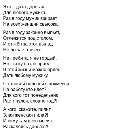
Это – дата дорогая
Для любого мужика:
Раз в году мужик взирает
На всех женщин свысока.
Раз в году законно выпьет,
Отлежится под столом,
И от жён за этот выпад
Не бывает ничего.
Нет, ребята, я не гордый,
Но скажу назло врагу:
В этой жизни можно орден
Дать любому мужику.
С головой больной с похмелья
На работу кто идёт?!
Для кого тот понедельник
Растянулся, словно год?!
А кого, скажите, пилит
Злая женская пила?!
И кому там шею мылят,
Раскаляясь добела?!