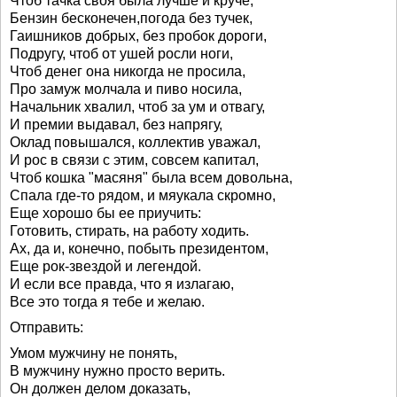
Чтоб тачка своя была лучше и круче,
Бензин бесконечен,погода без тучек,
Гаишников добрых, без пробок дороги,
Подругу, чтоб от ушей росли ноги,
Чтоб денег она никогда не просила,
Про замуж молчала и пиво носила,
Начальник хвалил, чтоб за ум и отвагу,
И премии выдавал, без напрягу,
Оклад повышался, коллектив уважал,
И рос в связи с этим, совсем капитал,
Чтоб кошка "масяня" была всем довольна,
Спала где-то рядом, и мяукала скромно,
Еще хорошо бы ее приучить:
Готовить, стирать, на работу ходить.
Ах, да и, конечно, побыть президентом,
Еще рок-звездой и легендой.
И если все правда, что я излагаю,
Все это тогда я тебе и желаю.
Отправить:
Умом мужчину не понять,
В мужчину нужно просто верить.
Он должен делом доказать,