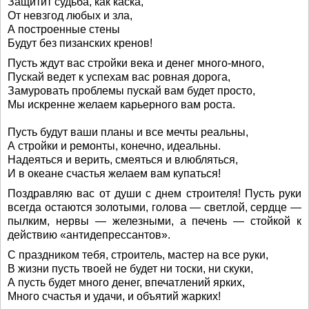
Защитит судьба, как каска,
От невзгод любых и зла,
А построенные стены
Будут без пизанских кренов!
Пусть ждут вас стройки века и денег много-много,
Пускай ведет к успехам вас ровная дорога,
Замуровать проблемы пускай вам будет просто,
Мы искренне желаем карьерного вам роста.
Пусть будут ваши планы и все мечты реальны,
А стройки и ремонты, конечно, идеальны.
Надеяться и верить, смеяться и влюбляться,
И в океане счастья желаем вам купаться!
Поздравляю вас от души с днем строителя! Пусть руки
всегда остаются золотыми, голова — светлой, сердце —
пылким, нервы — железными, а печень — стойкой к
действию «антидепрессантов».
С праздником тебя, строитель, мастер на все руки,
В жизни пусть твоей не будет ни тоски, ни скуки,
А пусть будет много денег, впечатлений ярких,
Много счастья и удачи, и объятий жарких!