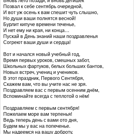
Вновь лето позади, и вновь детишек
Позвал к себе сентябрь очередной,
И вот уж осень к вам спешит чуть слышно,
Но души ваши полнятся весной!
Бурлит кипуче времени теченье,
И нет ему ни края, ни конца…
Пускай в День знаний наши поздравленья
Согреют ваши души и сердца!
Вот и начался новый учебный год,
Время первых уроков, смешных забот,
Школьных фартуков, белых больших бантов,
Новых встреч, учениц и учеников.
В этот праздник, Первого Сентября,
Скажем вам, что вы учите нас не зря.
Поздравляем вас с первым осенним днём,
Вспоминайте всегда с теплотой о нём!
Поздравляем с первым сентября!
Пожелаем море вам терпенья!
Ведь теперь день с вами ото дня,
Будем мы у вас на попеченье.
Мы надеемся на вашу доброту,