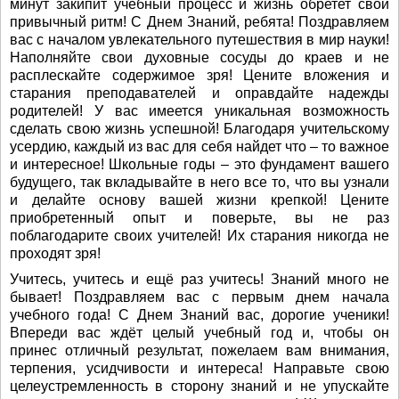
минут закипит учебный процесс и жизнь обретет свой
привычный ритм! С Днем Знаний, ребята! Поздравляем
вас с началом увлекательного путешествия в мир науки!
Наполняйте свои духовные сосуды до краев и не
расплескайте содержимое зря! Цените вложения и
старания преподавателей и оправдайте надежды
родителей! У вас имеется уникальная возможность
сделать свою жизнь успешной! Благодаря учительскому
усердию, каждый из вас для себя найдет что – то важное
и интересное! Школьные годы – это фундамент вашего
будущего, так вкладывайте в него все то, что вы узнали
и делайте основу вашей жизни крепкой! Цените
приобретенный опыт и поверьте, вы не раз
поблагодарите своих учителей! Их старания никогда не
проходят зря!
Учитесь, учитесь и ещё раз учитесь! Знаний много не
бывает! Поздравляем вас с первым днем начала
учебного года! С Днем Знаний вас, дорогие ученики!
Впереди вас ждёт целый учебный год и, чтобы он
принес отличный результат, пожелаем вам внимания,
терпения, усидчивости и интереса! Направьте свою
целеустремленность в сторону знаний и не упускайте