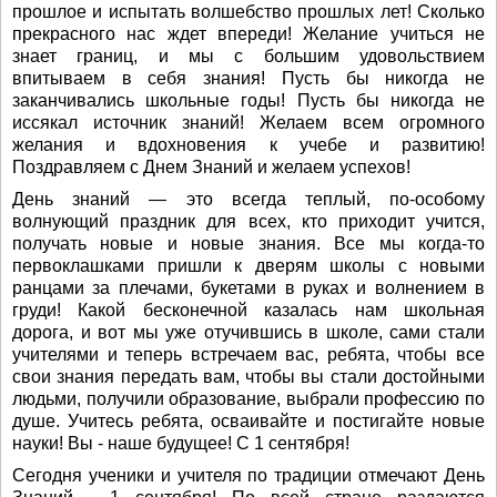
прошлое и испытать волшебство прошлых лет! Сколько
прекрасного нас ждет впереди! Желание учиться не
знает границ, и мы с большим удовольствием
впитываем в себя знания! Пусть бы никогда не
заканчивались школьные годы! Пусть бы никогда не
иссякал источник знаний! Желаем всем огромного
желания и вдохновения к учебе и развитию!
Поздравляем с Днем Знаний и желаем успехов!
День знаний — это всегда теплый, по-особому
волнующий праздник для всех, кто приходит учится,
получать новые и новые знания. Все мы когда-то
первоклашками пришли к дверям школы с новыми
ранцами за плечами, букетами в руках и волнением в
груди! Какой бесконечной казалась нам школьная
дорога, и вот мы уже отучившись в школе, сами стали
учителями и теперь встречаем вас, ребята, чтобы все
свои знания передать вам, чтобы вы стали достойными
людьми, получили образование, выбрали профессию по
душе. Учитесь ребята, осваивайте и постигайте новые
науки! Вы - наше будущее! С 1 сентября!
Сегодня ученики и учителя по традиции отмечают День