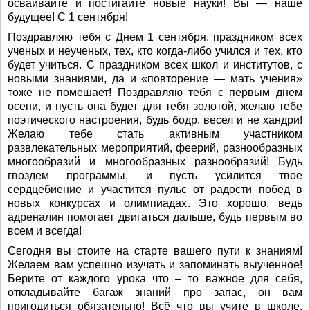
осваивайте и постигайте новые науки! Вы — наше
будущее! С 1 сентября!
Поздравляю тебя с Днем 1 сентября, праздником всех
ученых и неученых, тех, кто когда-либо учился и тех, кто
будет учиться. С праздником всех школ и институтов, с
новыми знаниями, да и «повторение — мать учения»
тоже не помешает! Поздравляю тебя с первым днем
осени, и пусть она будет для тебя золотой, желаю тебе
поэтического настроения, будь бодр, весел и не хандри!
Желаю тебе стать активным участником
развлекательных мероприятий, феерий, разнообразных
многообразий и многообразных разнообразий! Будь
гвоздем программы, и пусть усилится твое
сердцебиение и участится пульс от радости побед в
новых конкурсах и олимпиадах. Это хорошо, ведь
адреналин помогает двигаться дальше, будь первым во
всем и всегда!
Сегодня вы стоите на старте вашего пути к знаниям!
Желаем вам успешно изучать и запоминать выученное!
Берите от каждого урока что – то важное для себя,
откладывайте багаж знаний про запас, он вам
пригодиться обязательно! Всё что вы учите в школе,