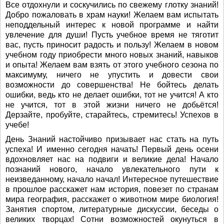
Все отдохнули и соскучились по свежему глотку знаний!
Добро пожаловать в храм науки! Желаем вам испытать
неподдельный интерес к новой программе и найти
увлечение для души! Пусть учебное время не тяготит
вас, пусть приносит радость и пользу! Желаем в новом
учебном году приобрести много новых знаний, навыков
и опыта! Желаем вам взять от этого учебного сезона по
максимуму, ничего не упустить и довести свои
возможности до совершенства! Не бойтесь делать
ошибки, ведь кто не делает ошибки, тот не учится! А кто
не учится, тот в этой жизни ничего не добьётся!
Дерзайте, пробуйте, старайтесь, стремитесь! Успехов в
учебе!
День Знаний настойчиво призывает нас стать на путь
успеха! И именно сегодня начать! Первый день осени
вдохновляет нас на подвиги и великие дела! Начало
познаний нового, начало увлекательного пути к
неизведанному, начало начал! Интересное путешествие
в прошлое расскажет нам история, повезет по странам
мира география, расскажет о животном мире биология!
Занятия спортом, литературные дискуссии, беседы о
великих творцах! Сотни возможностей окунуться в