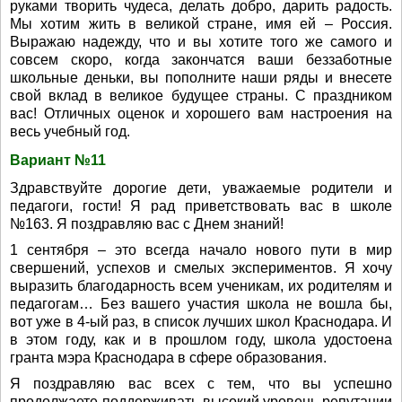
руками творить чудеса, делать добро, дарить радость.
Мы хотим жить в великой стране, имя ей – Россия.
Выражаю надежду, что и вы хотите того же самого и
совсем скоро, когда закончатся ваши беззаботные
школьные деньки, вы пополните наши ряды и внесете
свой вклад в великое будущее страны. С праздником
вас! Отличных оценок и хорошего вам настроения на
весь учебный год.
Вариант №11
Здравствуйте дорогие дети, уважаемые родители и
педагоги, гости! Я рад приветствовать вас в школе
№163. Я поздравляю вас с Днем знаний!
1 сентября – это всегда начало нового пути в мир
свершений, успехов и смелых экспериментов. Я хочу
выразить благодарность всем ученикам, их родителям и
педагогам… Без вашего участия школа не вошла бы,
вот уже в 4-ый раз, в список лучших школ Краснодара. И
в этом году, как и в прошлом году, школа удостоена
гранта мэра Краснодара в сфере образования.
Я поздравляю вас всех с тем, что вы успешно
продолжаете поддерживать высокий уровень репутации