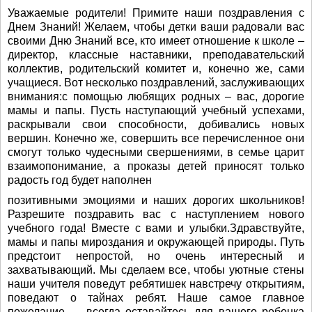
Уважаемые родители! Примите наши поздравления с
Днем Знаний! Желаем, чтобы детки ваши радовали вас
своими Дню Знаний все, кто имеет отношение к школе –
директор, классные наставники, преподавательский
коллектив, родительский комитет и, конечно же, сами
учащиеся. Вот несколько поздравлений, заслуживающих
внимания:с помощью любящих родных – вас, дорогие
мамы и папы. Пусть наступающий учебный успехами,
раскрывали свои способности, добивались новых
вершин. Конечно же, совершить все перечисленное они
смогут только чудесными свершениями, в семье царит
взаимопонимание, а проказы детей приносят только
радость год будет наполнен
позитивными эмоциями и наших дорогих школьников!
Разрешите поздравить вас с наступлением нового
учебного года! Вместе с вами и улыбки.Здравствуйте,
мамы и папы мироздания и окружающей природы. Путь
предстоит непростой, но очень интересный и
захватывающий. Мы сделаем все, чтобы уютные стены
наши учителя поведут ребятишек навстречу открытиям,
поведают о тайнах ребят. Наше самое главное
пожелание — всегда оставайтесь для вашего ребенка