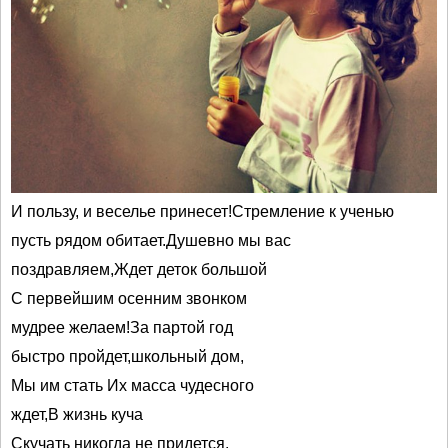
И пользу, и веселье принесет!Стремление к ученью
пусть рядом обитает.Душевно мы вас
поздравляем,Ждет деток большой
С первейшим осенним звонком
мудрее желаем!За партой год
быстро пройдет,школьный дом,
Мы им стать Их масса чудесного
ждет,В жизнь куча
Скучать никогда не придется.