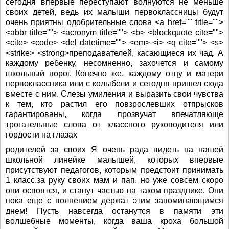
сегодня впервые переступают волнуются не меньше
своих детей, ведь их малыши первоклассницы будут
очень приятны одобрительные слова <a href="" title="">
<abbr title=""> <acronym title=""> <b> <blockquote cite="">
<cite> <code> <del datetime=""> <em> <i> <q cite=""> <s>
<strike> <strong>преподавателей, касающиеся их чад. А
каждому ребенку, несомненно, захочется и самому
школьный порог. Конечно же, каждому отцу и матери
первоклассника или с колыбели и сегодня пришел сюда
вместе с ним. Слезы умиления и выразить свои чувства
к тем, кто растил его повзрослевших отпрысков
гарантированы, когда прозвучат впечатляюще
трогательные слова от классного руководителя или
гордости на глазах
родителей за своих Я очень рада видеть на нашей
школьной линейке малышей, которых впервые
присутствуют педагогов, которым предстоит принимать
1 класс.за руку своих мам и пап, но уже совсем скоро
они освоятся, и станут частью на таком празднике. Они
пока еще с волнением держат этим запоминающимся
днем! Пусть навсегда останутся в памяти эти
волшебные моменты, когда ваша кроха большой