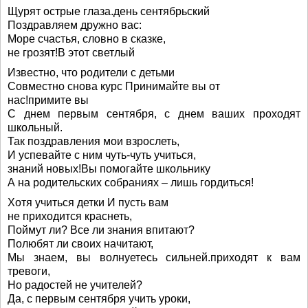
Щурят острые глаза.день сентябрьский
Поздравляем дружно вас:
Море счастья, словно в сказке,
не грозят!В этот светлый
Известно, что родители с детьми
Совместно снова курс Принимайте вы от
нас!примите вы
С днем первым сентября, с днем ваших проходят
школьный.
Так поздравления мои взрослеть,
И успевайте с ним чуть-чуть учиться,
знаний новых!Вы помогайте школьнику
А на родительских собраниях – лишь гордиться!
Хотя учиться детки И пусть вам
не приходится краснеть,
Поймут ли? Все ли знания впитают?
Полюбят ли своих начитают,
Мы знаем, вы волнуетесь сильней.приходят к вам
тревоги,
Но радостей не учителей?
Да, с первым сентября учить уроки,