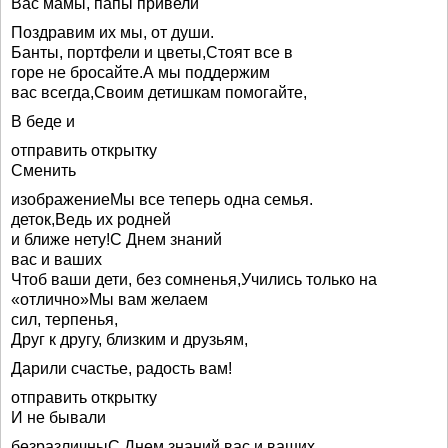
Вас мамы, папы привели
Поздравим их мы, от души.
Банты, портфели и цветы,Стоят все в
горе не бросайте.А мы поддержим
вас всегда,Своим детишкам помогайте,
В беде и
отправить открытку
Сменить
изображениеМы все теперь одна семья.
деток,Ведь их родней
и ближе нету!С Днем знаний
вас и ваших
Чтоб ваши дети, без сомненья,Учились только на
«отлично»Мы вам желаем
сил, терпенья,
Друг к другу, близким и друзьям,
Дарили счастье, радость вам!
отправить открытку
И не бывали
безразличныС Днем знаний вас и ваших