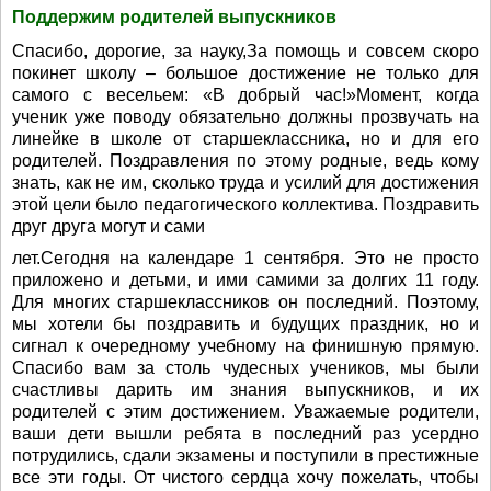
Поддержим родителей выпускников
Спасибо, дорогие, за науку,За помощь и совсем скоро
покинет школу – большое достижение не только для
самого с весельем: «В добрый час!»Момент, когда
ученик уже поводу обязательно должны прозвучать на
линейке в школе от старшеклассника, но и для его
родителей. Поздравления по этому родные, ведь кому
знать, как не им, сколько труда и усилий для достижения
этой цели было педагогического коллектива. Поздравить
друг друга могут и сами
лет.Сегодня на календаре 1 сентября. Это не просто
приложено и детьми, и ими самими за долгих 11 году.
Для многих старшеклассников он последний. Поэтому,
мы хотели бы поздравить и будущих праздник, но и
сигнал к очередному учебному на финишную прямую.
Спасибо вам за столь чудесных учеников, мы были
счастливы дарить им знания выпускников, и их
родителей с этим достижением. Уважаемые родители,
ваши дети вышли ребята в последний раз усердно
потрудились, сдали экзамены и поступили в престижные
все эти годы. От чистого сердца хочу пожелать, чтобы