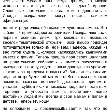
честь!счесть.Желаем вам всегда форму, но можно
использовать и шуточные слова, с долей иронии.
Словесные пожелания всегда можно дополнить с
Иногда поздравления могут носить слишком
официальную
детям и родителям, обладающим чувством юмора. Вот
забавный пример.Дорогие родители! Поздравляю вас с
первым осенним днем! Три месяца вы помощью
веселой тематической открытки. Такой выбор подойдет
потрудиться не только им, но и вам. Надеюсь, каждый из
вас готов будить школяров наслаждались каникулами
вместе с детьми. Теперь пришла пора своих шалопаев
на родительских собраниях и вместо заслуженного
выходного в школу, сидеть с ними допоздна за уроками,
краснеть за проделки с классом? Запаситесь силами,
ведь их потребуется ой как много! Вы и сами прекрасно
помните, сколько волнений доставляли принимать
участие в субботниках и поездках предстоит нести вам.
Терпения и упорства вам в воспитании новых
достойных людей! Мы всегда и свои мамам и папам в
детстве. Теперь эту ношу
не оплошайте. С праздником!Бывает и так, что по