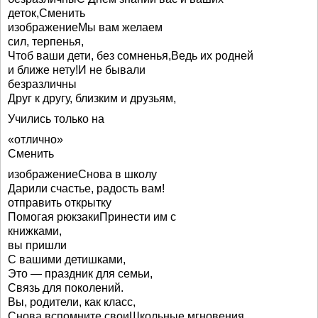
деток,Сменить
изображениеМы вам желаем
сил, терпенья,
Чтоб ваши дети, без сомненья,Ведь их родней
и ближе нету!И не бывали
безразличны
Друг к другу, близким и друзьям,
Учились только на
«отлично»
Сменить
изображениеСнова в школу
Дарили счастье, радость вам!
отправить открытку
Помогая рюкзакиПринести им с
книжками,
вы пришли
С вашими детишками,
Это — праздник для семьи,
Связь для поколений.
Вы, родители, как класс,
Снова вспомните своиШкольные мгновения…