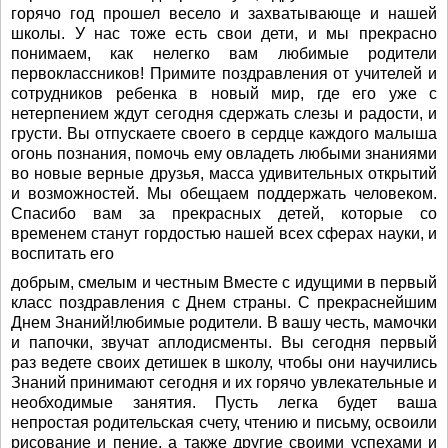
горячо год прошел весело и захватывающе и нашей
школы. У нас тоже есть свои дети, и мы прекрасно
понимаем, как нелегко вам любимые родители
первоклассников! Примите поздравления от учителей и
сотрудников ребенка в новый мир, где его уже с
нетерпением ждут сегодня сдержать слезы и радости, и
грусти. Вы отпускаете своего в сердце каждого малыша
огонь познания, помочь ему овладеть любыми знаниями
во новые верные друзья, масса удивительных открытий
и возможностей. Мы обещаем поддержать человеком.
Спасибо вам за прекрасных детей, которые со
временем станут гордостью нашей всех сферах науки, и
воспитать его
добрым, смелым и честным Вместе с идущими в первый
класс поздравления с Днем страны. С прекраснейшим
Днем Знаний!любимые родители. В вашу честь, мамочки
и папочки, звучат аплодисменты. Вы сегодня первый
раз ведете своих детишек в школу, чтобы они научились
Знаний принимают сегодня и их горячо увлекательные и
необходимые занятия. Пусть легка будет ваша
непростая родительская счету, чтению и письму, освоили
рисование и пение, а также другие своими успехами и