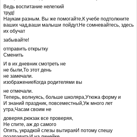
Ведь воспитание нелегкий
труд!
Наукам разным. Вы же помогайте,К учебе подтолкните
ваших чад,ваши малыши пойдут.Не сомневайтесь, здесь
их обучат
забывайте!
отправить открытку
Сменить
И в их дневник смотреть не
не были,То этот день
не замечали.
изображениеКогда родителями вы
не отмечали.
Теперь, волнуясь, больше школяра,Утюжа форму и
И знаний праздник, повсеместный,Уж много лет
утра,Часам своим не
доверяя.рюкзак все проверяя,
Не спите, аж до самого
Опять, украдкой слезы вытираяИ потому спешу
поздравитьИ на линейке