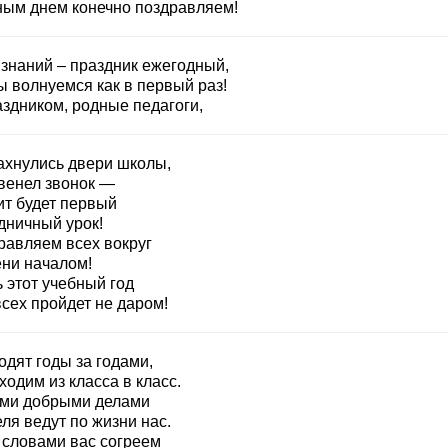
ным днем конечно поздравляем!
 знаний – праздник ежегодный,
ы волнуемся как в первый раз!
аздником, родные педагоги,
ахнулись двери школы,
венел звонок —
ит будет первый
дничный урок!
равляем всех вокруг
ени началом!
 этот учебный год
сех пройдет не даром!
одят годы за годами,
одим из класса в класс.
ми добрыми делами
ля ведут по жизни нас.
 словами вас согреем