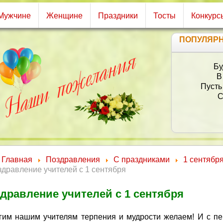
Мужчине
Женщине
Праздники
Тосты
Конкурс
ПОПУЛЯР
Бу
В
Пусть
С
Главная
Поздравления
С праздниками
1 сентябр
дравление учителей с 1 сентября
дравление учителей с 1 сентября
гим нашим учителям терпения и мудрости желаем! И с п