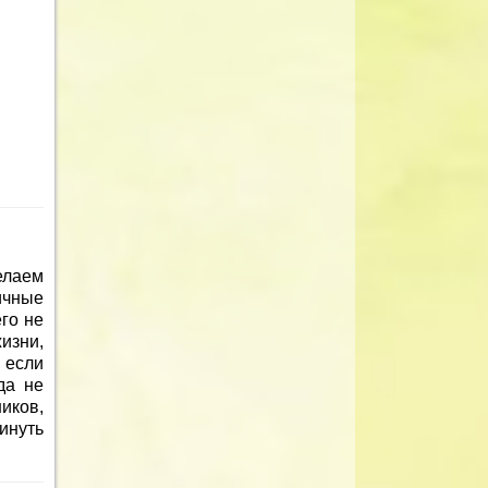
елаем
ичные
го не
изни,
 если
да не
иков,
инуть