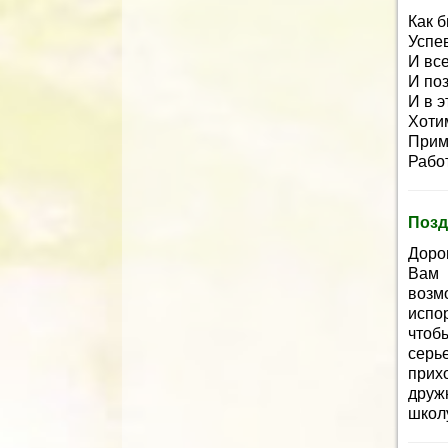
Как 
Успе
И все
И по
И в 
Хоти
Прим
Рабо
Позд
Доро
Вам 
возм
испо
чтоб
серь
прих
друж
школ