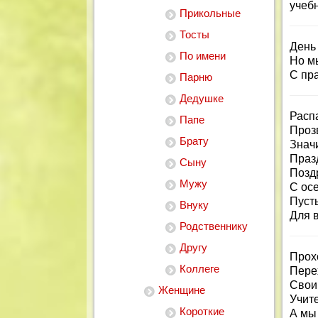
учеб
Прикольные
Тосты
День
По имени
Но м
С пр
Парню
Дедушке
Расп
Папе
Проз
Брату
Знач
Праз
Сыну
Позд
Мужу
С ос
Пусть
Внуку
Для в
Родственнику
Другу
Прох
Коллеге
Перех
Свои
Женщине
Учите
Короткие
А мы