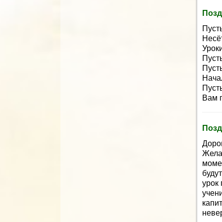
Позд
Пуст
Несё
Уроки
Пусть
Пусть
Начал
Пусть
Вам 
Позд
Доро
Жела
моме
буду
урок
учен
капи
неве