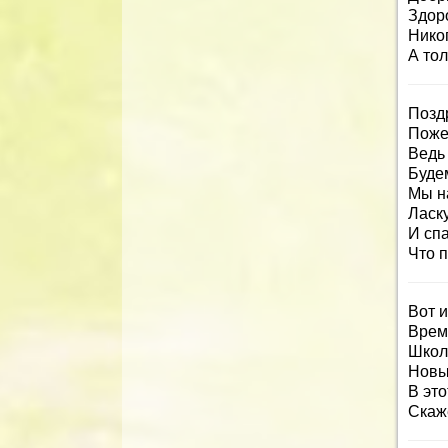
Здоро
Никог
А тол
Позд
Поже
Ведь 
Будем
Мы н
Ласку
И спа
Что п
Вот 
Врем
Школ
Новых
В это
Скаже