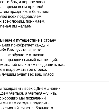
 сентябрь, и первое число —
ься время всем пришло!
 этим праздником большим
елей всех поздравляем,
х всех любим, понимаем,
рпенья им желаем!
ачинаем путешествие в страну,
знания приобретает каждый.
бо Вам, учителя, за то,
Вы нас обучаете отважно.
дня праздник самый настоящий.
ем знаний мы хотим поздравить вас.
ем выдержать год стойко,
 лучшим будет вес ваш класс!
м поздравить всех с Днем Знаний,
дем учиться, а учителя – учить,
о хороших мы пожеланий
м мы вам сегодня подарить.
ых эмоций, счастья большого,