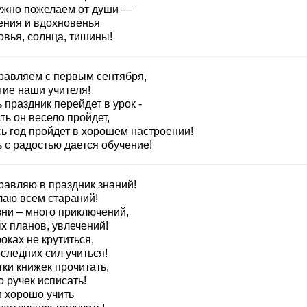
ужно пожелаем от души —
ения и вдохновенья
овья, солнца, тишины!
равляем с первым сентября,
гие наши учителя!
 праздник перейдет в урок -
ть он весело пройдет,
сь год пройдет в хорошем настроении!
 с радостью дается обучение!
равляю в праздник знаний!
лаю всем стараний!
зни – много приключений,
х планов, увлечений!
оках не крутиться,
следних сил учиться!
ки книжек прочитать,
 ручек исписать!
и хорошо учить