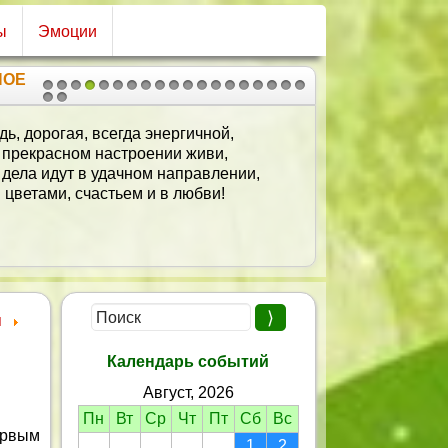
ы
Эмоции
НОЕ
1
2
3
4
5
6
7
8
9
10
11
12
13
14
15
16
17
18
19
20
21
дь, дорогая, всегда энергичной,
 прекрасном настроении живи,
 дела идут в удачном направлении,
 цветами, счастьем и в любви!
я
Календарь событий
Август, 2026
Пн
Вт
Ср
Чт
Пт
Сб
Вс
ервым
1
2