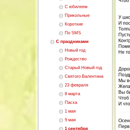
Чтоб
С юбилеем
Прикольные
У шко
И по
Короткие
Толп
По SMS
Пуст
Конт
С праздниками
Поме
Новый год
Не то
Рождество
Старый Новый год
Дорог
Позд
Святого Валентина
Мы в
23 февраля
Жела
Вы б
8 марта
Чтоб 
Пасха
И что
1 мая
9 мая
Осен
Перв
1 сентября