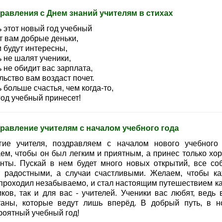
равления с Днем знаний учителям в стихах
ь этот новый год учебный
т вам добрые деньки,
 будут интересны,
 не шалят ученики,
 не обидит вас зарплата,
ьство вам воздаст почет.
 больше счастья, чем когда-то,
год учебный принесет!
равление учителям с началом учебного года
гие учителя, поздравляем с началом нового учебного 
ем, чтобы он был легким и приятным, а принес только хо
нты. Пускай в нем будет много новых открытий, все со
т радостными, а случаи счастливыми. Желаем, чтобы к
 проходил незабываемо, и стал настоящим путешествием ка
иков, так и для вас - учителей. Ученики вас любят, ведь 
таны, которые ведут лишь вперёд. В добрый путь, в н
роятный учебный год!