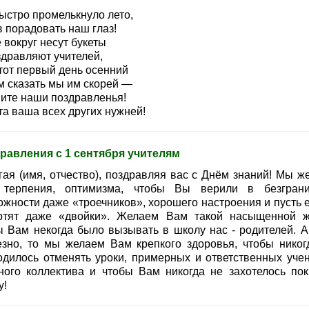
быстро промелькнуло лето,
в порадовать наш глаз!
 вокруг несут букеты
здравляют учителей,
этот первый день осенний
м сказать мы им скорей —
ите наши поздравленья!
та ваша всех других нужней!
равления с 1 сентября учителям
гая (имя, отчество), поздравляя вас с Днём знаний! Мы ж
терпения, оптимизма, чтобы Вы верили в безгран
ожности даже «троечников», хорошего настроения и пусть е
ртят даже «двойки». Желаем Вам такой насыщенной ж
ы Вам некогда было вызывать в школу нас - родителей. А
езно, то мы желаем Вам крепкого здоровья, чтобы никог
одилось отменять уроки, примерных и ответственных учен
ного коллектива и чтобы Вам никогда не захотелось пок
у!