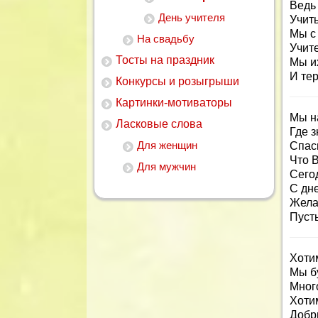
Ведь
День учителя
Учит
Мы с
На свадьбу
Учит
Тосты на праздник
Мы и
И те
Конкурсы и розыгрыши
Картинки-мотиваторы
Мы н
Ласковые слова
Где 
Для женщин
Спаси
Что 
Для мужчин
Сего
С дн
Жела
Пусть
Хоти
Мы бу
Мног
Хоти
Добр