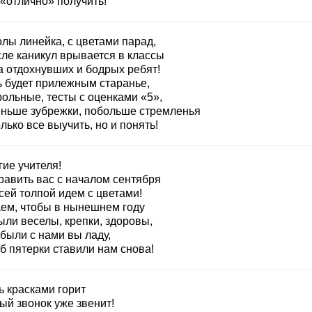
 «отлично» получить!
лы линейка, с цветами парад,
сле каникул врывается в классы
а отдохнувших и бодрых ребят!
ь будет прилежным старанье,
рольные, тесты с оценками «5»,
ньше зубрежки, побольше стремленья
лько все выучить, но и понять!
ие учителя!
равить вас с началом сентября
сей толпой идем с цветами!
ем, чтобы в нынешнем году
ыли веселы, крепки, здоровы,
были с нами вы ладу,
б пятерки ставили нам снова!
ь красками горит
ый звонок уже звенит!