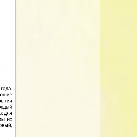
года.
рошие
бытия
аждый
к для
вы их
овый,