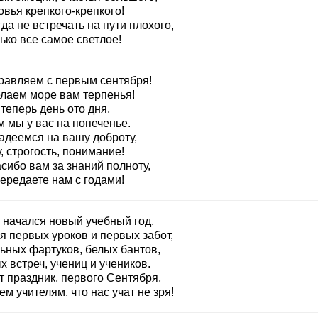
вья крепкого-крепкого!
да не встречать на пути плохого,
ько все самое светлое!
равляем с первым сентября!
лаем море вам терпенья!
теперь день ото дня,
 мы у вас на попеченье.
адеемся на вашу доброту,
, строгость, понимание!
сибо вам за знаний полноту,
ередаете нам с годами!
и начался новый учебный год,
я первых уроков и первых забот,
ьных фартуков, белых бантов,
 встреч, учениц и учеников.
т праздник, первого Сентября,
м учителям, что нас учат не зря!