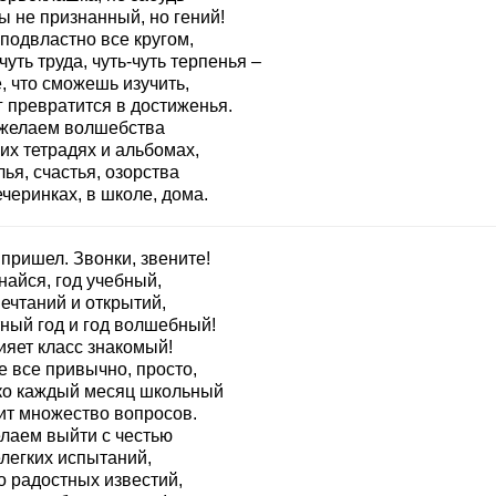
ы не признанный, но гений!
подвластно все кругом,
чуть труда, чуть-чуть терпенья –
, что сможешь изучить,
г превратится в достиженья.
желаем волшебства
их тетрадях и альбомах,
ья, счастья, озорства
черинках, в школе, дома.
пришел. Звонки, звените!
найся, год учебный,
ечтаний и открытий,
тный год и год волшебный!
ияет класс знакомый!
е все привычно, просто,
ко каждый месяц школьный
ит множество вопросов.
лаем выйти с честью
елегких испытаний,
о радостных известий,