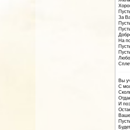
Хоро
Пуст
За В
Пусть
Пусть
Добр
На п
Пуст
Пусть
Любо
Спле
Вы у
С мо
Сколь
Отда
И по
Оста
Ваше
Пуст
Будет