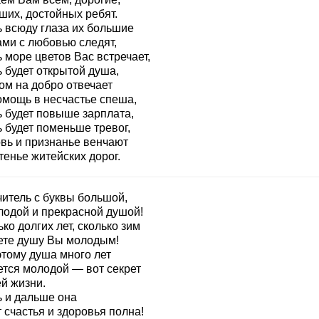
ших, достойных ребят.
ь всюду глаза их большие
ами с любовью следят,
 море цветов Вас встречает,
 будет открытой душа,
ом на добро отвечает
омощь в несчастье спеша,
ь будет повыше зарплата,
 будет поменьше тревог,
вь и признанье венчают
тенье житейских дорог.
читель с буквы большой,
лодой и прекрасной душой!
ко долгих лет, сколько зим
ете душу Вы молодым!
этому душа много лет
ется молодой — вот секрет
й жизни.
ь и дальше она
 счастья и здоровья полна!