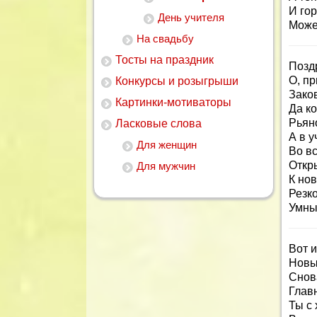
И го
День учителя
Може
На свадьбу
Тосты на праздник
Позд
О, пр
Конкурсы и розыгрыши
Зако
Картинки-мотиваторы
Да к
Рьяно
Ласковые слова
А в у
Для женщин
Во в
Откр
Для мужчин
К но
Резк
Умны
Вот 
Новы
Снов
Глав
Ты с