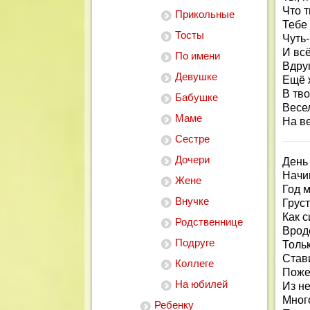
Что т
Прикольные
Тебе 
Тосты
Чуть-
И всё
По имени
Вдру
Девушке
Ещё 
В тво
Бабушке
Весел
Маме
На ве
Сестре
Дочери
День 
Начи
Жене
Год м
Внучке
Грус
Как с
Родственнице
Врод
Подруге
Толь
Став
Коллеге
Поже
На юбилей
Из н
Мног
Ребенку