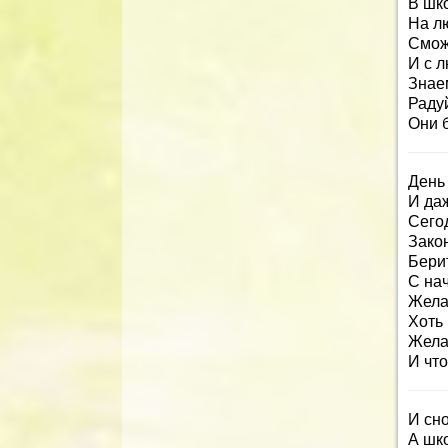
В шк
На л
Смож
И с 
Знае
Раду
Они 
День
И даж
Сего
Зако
Берит
С на
Жела
Хоть 
Желаю
И что
И сно
А шко