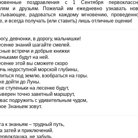
новенные поздравления с 1 Сентября первоклассн
елям и друзьям. Пожелай им ежедневно узнавать но
атывающее, радоваться каждому мгновению, проведенн
, и всегда получать (или ставить) лишь отличные оценки!
огу, девчонки, в дорогу, мальчишки!
есенке знаний шагайте смелей.
сные встречи и добрые книжки
ньками будут на ней.
есенке этой вы сможете скоро
ичь недоступной морской глубины,
иться под землю, взобраться на горы.
же дойти до Луны.
е ступеньки на лесенке будут,
ыверен точно заветный маршрут,
 вас подружить с удивительным чудом,
ое Знаньем зовут.
а к знаньям – трудный путь,
а затей и приключений.
ервоклашка, не забудь