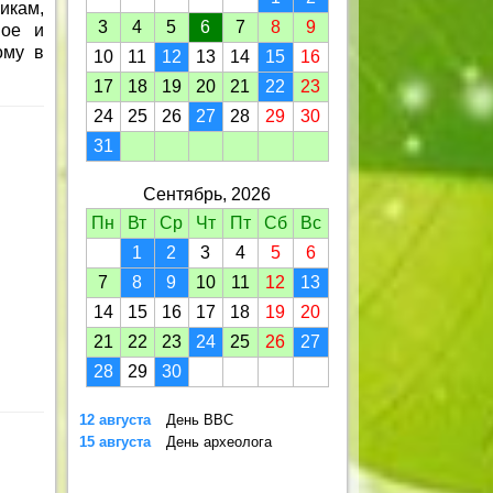
икам,
3
4
5
6
7
8
9
вое и
ому в
10
11
12
13
14
15
16
17
18
19
20
21
22
23
24
25
26
27
28
29
30
31
Сентябрь, 2026
Пн
Вт
Ср
Чт
Пт
Сб
Вс
1
2
3
4
5
6
7
8
9
10
11
12
13
14
15
16
17
18
19
20
21
22
23
24
25
26
27
28
29
30
12 августа
День ВВС
15 августа
День археолога