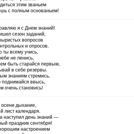
рдиться этим званьем
шь с полным основаньем!
равляю я с Днем знаний!
ишел сезон заданий,
выристых вопросов
онтрольных и опросов.
 ты всему учись,
чебе не ленись,
сем быть старайся первым,
ывай в себе резервы.
вым знаниям стремись,
о поднимайся ввысь,
м очень становись!
и осени дыхание,
й лист календаря.
а наступил день знаний —
ный праздник сентября!
 хорошим настроением