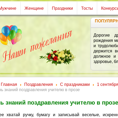
Мужчине
Женщине
Праздники
Тосты
Конкурс
ПОПУЛЯР
В
Увы
Счаст
И зн
Пройт
Ход
Ви
Иметь
Не 
И дейс
Главная
Поздравления
С праздниками
1 сентябр
Жить в 
ь знаний поздравления учителю в прозе
И в 
И б
ь знаний поздравления учителю в проз
ее хватай ручку, бумагу и записывай веселые, искрен