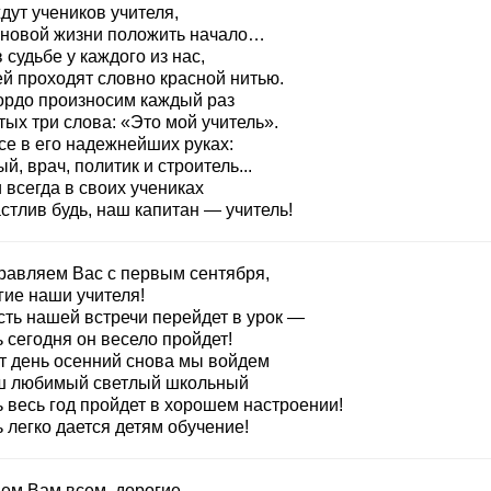
дут учеников учителя,
 новой жизни положить начало…
 судьбе у каждого из нас,
ей проходят словно красной нитью.
ордо произносим каждый раз
ых три слова: «Это мой учитель».
се в его надежнейших руках:
й, врач, политик и строитель...
 всегда в своих учениках
стлив будь, наш капитан — учитель!
равляем Вас с первым сентября,
гие наши учителя!
сть нашей встречи перейдет в урок —
 сегодня он весело пройдет!
от день осенний снова мы войдем
ш любимый светлый школьный
ь весь год пройдет в хорошем настроении!
 легко дается детям обучение!
ем Вам всем, дорогие,