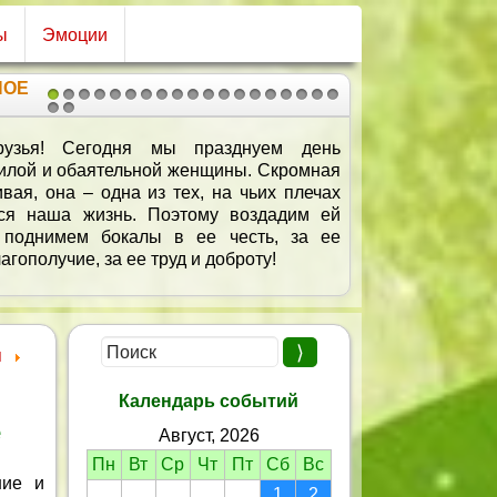
ы
Эмоции
НОЕ
1
2
3
4
5
6
7
8
9
10
11
12
13
14
15
16
17
18
19
20
21
се счастья хотят, но какое оно?
, это знать лишь немногим дано.
ье - проснувшись, увидеть рассвет
ать, что греха на душе твоей нет;
ись по прохладной траве босиком,
ить на работу спокойно, пешком;
деть улыбки счастливых детей,
 пусть немногих, но верных друзей;
прятать на сердце тяжелых обид
твовать так, как нам совесть велит;
я
мире с собою, с природой, с людьми,
старости быть окружённым детьми;
Календарь событий
ыть благодарным за это Судьбе…
е
Август, 2026
Я этого счастья желаю Тебе.
Пн
Вт
Ср
Чт
Пт
Сб
Вс
ние и
1
2