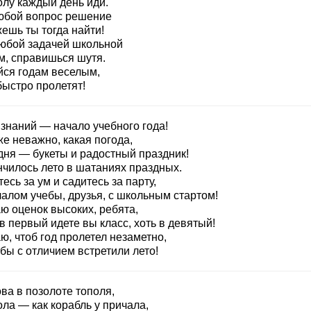
олу каждый день иди.
юбой вопрос решение
ешь ты тогда найти!
любой задачей школьной
м, справишься шутя.
йся годам веселым,
быстро пролетят!
 знаний — начало учебного года!
е неважно, какая погода,
дня — букеты и радостный праздник!
нчилось лето в шатаниях праздных.
есь за ум и садитесь за парту,
чалом учебы, друзья, с школьным стартом!
ю оценок высоких, ребята,
в первый идете вы класс, хоть в девятый!
, чтоб год пролетел незаметно,
бы с отличием встретили лето!
ва в позолоте тополя,
ла — как корабль у причала,