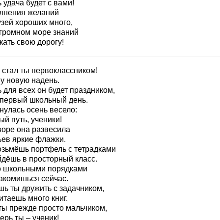
 удача будет с вами!
лнения желаний
узей хороших много,
огромном море знаний
кать свою дорогу!
 стал ты первоклассником!
у новую надень.
 для всех он будет праздником,
 первый школьный день.
нулась осень весело:
й путь, ученики!
воре она развесила
ьев яркие флажки.
озьмёшь портфель с тетрадками
йдёшь в просторный класс.
о школьными порядками
акомишься сейчас.
шь ты дружить с задачником,
итаешь много книг.
ты прежде просто мальчиком,
ерь ты – ученик!