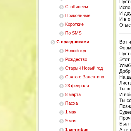
Пусть
С юбилеем
Испо
И др
Прикольные
И в 
Короткие
Отыс
По SMS
С праздниками
Вот и
Форм
Новый год
Пусть
Рождество
Этот
Улыб
Старый Новый год
Добры
Святого Валентина
На д
Лист
23 февраля
Ты в
8 марта
И во
Ты с
Пасха
Позн
1 мая
Буде
Проч
9 мая
Был 
1 сентября
А теп