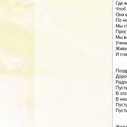
Где ж
Чтоб
Они в
По н
Мы г
Прост
Мы в
Учены
Живи
И сча
Позд
Доро
Радо
Пусть
В эт
В на
Пуст
Пусть
Жела