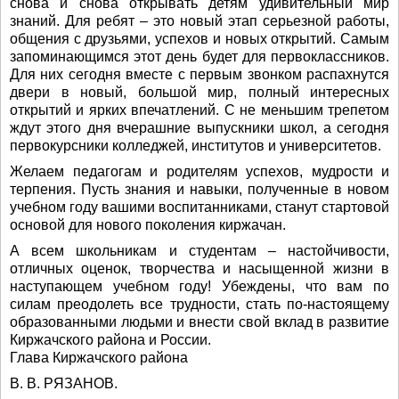
снова и снова открывать детям удивительный мир
знаний. Для ребят – это новый этап серьезной работы,
общения с друзьями, успехов и новых открытий. Са­мым
запоминающимся этот день будет для первоклассников.
Для них сего­дня вместе с первым звонком распахнутся
двери в новый, большой мир, пол­ный интересных
открытий и ярких впечатлений. С не меньшим трепетом
ждут этого дня вчерашние выпускники школ, а сегодня
первокурсники кол­леджей, институтов и университетов.
Желаем педагогам и родителям успехов, мудрости и
терпения. Пусть знания и навыки, полученные в новом
учебном году вашими воспитанни­ками, станут стартовой
основой для нового поколения киржачан.
А всем школьникам и студентам – настойчивости,
отличных оценок, творчества и насыщенной жизни в
наступающем учебном году! Убеждены, что вам по
силам преодолеть все трудности, стать по-настоящему
образован­ными людьми и внести свой вклад в развитие
Киржачского района и России.
Глава Киржачского района
В. В. РЯЗАНОВ.