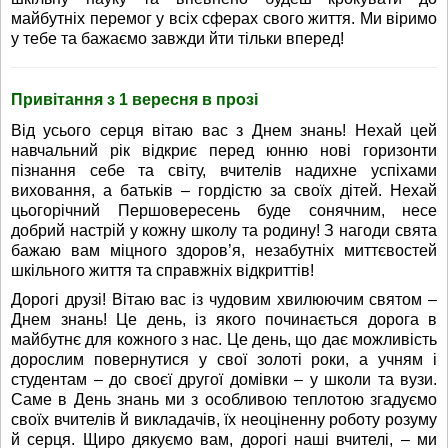
майбутніх перемог у всіх сферах свого життя. Ми віримо
у тебе та бажаємо завжди йти тільки вперед!
Привітання з 1 вересня в прозі
Від усього серця вітаю вас з Днем знань! Нехай цей
навчальний рік відкриє перед юнню нові горизонти
пізнання себе та світу, вчителів надихне успіхами
виховання, а батьків – гордістю за своїх дітей. Нехай
цьогорічний Першовересень буде сонячним, несе
добрий настрій у кожну школу та родину! З нагоди свята
бажаю вам міцного здоров’я, незабутніх миттєвостей
шкільного життя та справжніх відкриттів!
Дорогі друзі! Вітаю вас із чудовим хвилюючим святом –
Днем знань! Це день, із якого починається дорога в
майбутнє для кожного з нас. Це день, що дає можливість
дорослим повернутися у свої золоті роки, а учням і
студентам – до своєї другої домівки – у школи та вузи.
Саме в День знань ми з особливою теплотою згадуємо
своїх вчителів й викладачів, їх неоціненну роботу розуму
й серця. Щиро дякуємо вам, дорогі наші вчителі, – ми