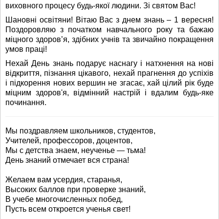
виховного процесу будь-якої людини. Зі святом Вас!
Шановні освітяни! Вітаю Вас з днем знань – 1 вересня!
Поздоровляю з початком навчального року та бажаю
міцного здоров’я, здібних учнів та звичайно покращення
умов праці!
Нехай День знань подарує наснагу і натхнення на нові
відкриття, пізнання цікавого, нехай прагнення до успіхів
і підкорення нових вершин не згасає, хай цілий рік буде
міцним здоров'я, відмінний настрій і вдалим будь-яке
починання.
Мы поздравляем школьников, студентов,
Учителей, профессоров, доцентов,
Мы с детства знаем, неученье — тьма!
День знаний отмечает вся страна!
Желаем вам усердия, старанья,
Высоких баллов при проверке знаний,
В учебе многочисленных побед,
Пусть всем откроется ученья свет!