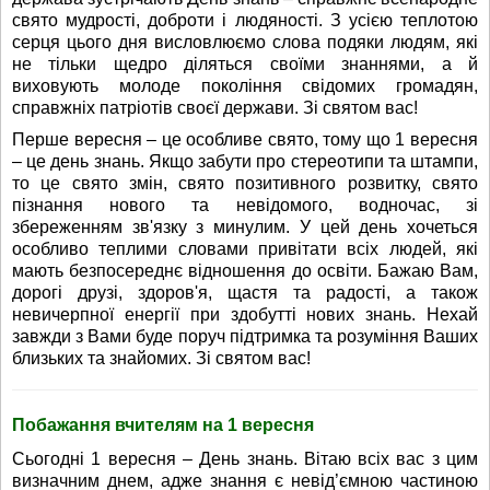
свято мудрості, доброти і людяності. З усією теплотою
серця цього дня висловлюємо слова подяки людям, які
не тільки щедро діляться своїми знаннями, а й
виховують молоде покоління свідомих громадян,
справжніх патріотів своєї держави. Зі святом вас!
Перше вересня – це особливе свято, тому що 1 вересня
– це день знань. Якщо забути про стереотипи та штампи,
то це свято змін, свято позитивного розвитку, свято
пізнання нового та невідомого, водночас, зі
збереженням зв'язку з минулим. У цей день хочеться
особливо теплими словами привітати всіх людей, які
мають безпосереднє відношення до освіти. Бажаю Вам,
дорогі друзі, здоров'я, щастя та радості, а також
невичерпної енергії при здобутті нових знань. Нехай
завжди з Вами буде поруч підтримка та розуміння Ваших
близьких та знайомих. Зі святом вас!
Побажання вчителям на 1 вересня
Сьогодні 1 вересня – День знань. Вітаю всіх вас з цим
визначним днем, адже знання є невід’ємною частиною