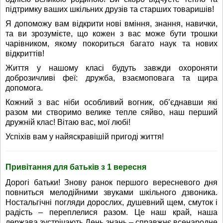
підтримку ваших шкільних друзів та старших товаришів!
Я допоможу вам відкрити нові вміння, знання, навички,
та ви зрозумієте, що кожен з вас може бути трошки
чарівником, якому покориться багато наук та нових
відкриттів!
Життя у нашому класі будуть завжди охороняти
доброзичливі феї: дружба, взаємоповага та щира
допомога.
Кожний з вас ніби особливий вогник, об’єднавши які
разом ми створимо велике тепле сяйво, наш перший
дружній клас! Вітаю вас, мої любі!
Успіхів вам у найяскравішій пригоді життя!
Привітання для батьків з 1 вересня
Дорогі батьки! Знову ранок першого вересневого дня
повниться мелодійними звуками шкільного дзвоника.
Ностальгічні погляди дорослих, душевний щем, смуток і
радість – переплелися разом. Це наш край, наша
держава зустрічають День знань – справжнє всенародне