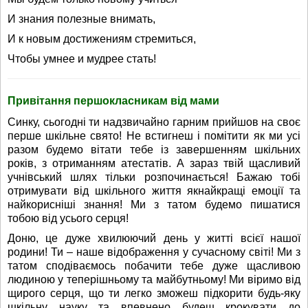
И знания полезные внимать,
И к новым достижениям стремиться,
Чтобы умнее и мудрее стать!
Привітання першокласникам від мами
Синку, сьогодні ти надзвичайно гарним прийшов на своє
перше шкільне свято! Не встигнеш і помітити як ми усі
разом будемо вітати тебе із завершенням шкільних
років, з отриманням атестатів. А зараз твій щасливий
учнівський шлях тільки розпочинається! Бажаю тобі
отримувати від шкільного життя якнайкращі емоції та
найкорисніші знання! Ми з татом будемо пишатися
тобою від усього серця!
Доню, це дуже хвилюючий день у житті всієї нашої
родини! Ти – наше відображення у сучасному світі! Ми з
татом сподіваємось побачити тебе дуже щасливою
людиною у теперішньому та майбутньому! Ми віримо від
щирого серця, що ти легко зможеш підкорити будь-яку
шкільну науку та впевнено будеш крокувати до