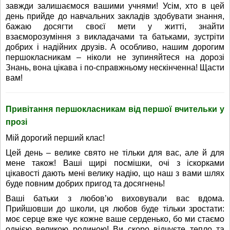
завжди залишаємося вашими учнями! Усім, хто в цей
день прийде до навчальних закладів здобувати знання,
бажаю досягти своєї мети у житті, знайти
взаєморозуміння з викладачами та батьками, зустріти
добрих і надійних друзів. А особливо, нашим дорогим
першокласникам – ніколи не зупиняйтеся на дорозі
Знань, вона цікава і по-справжньому нескінченна! Щасти
вам!
Привітання першокласникам від першої вчительки у
прозі
Мій дорогий перший клас!
Цей день – велике свято не тільки для вас, але й для
мене також! Ваші щирі посмішки, очі з іскорками
цікавості дають мені велику надію, що наш з вами шлях
буде повним добрих пригод та досягнень!
Ваші батьки з любов’ю виховували вас вдома.
Прийшовши до школи, ця любов буде тільки зростати:
моє серце вже чує кожне ваше серденько, бо ми стаємо
однією великою родиною! Ви скоро відчуєте тепло та