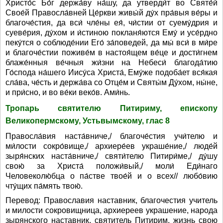
Христо́с Бо́г держа́ву на́шу, да утверди́т во Святе́й
Свое́й Правосла́вней Це́ркви живы́й ду́х пра́выя ве́ры и
благоче́стия, да вси́ чле́ны ея́, чи́стии от суему́дрия и
суеве́рия, ду́хом и и́стиною покланя́ются Ему́ и усе́рдно
пеку́тся о соблюде́нии Его́ за́поведей, да мы́ вси́ в ми́ре
и благоче́стии поживе́м в настоя́щем ве́це и дости́гнем
блаже́нныя ве́чныя жи́зни на Небеси́ благода́тию
Го́спода на́шего Иису́са Христа́, Ему́же подоба́ет вся́кая
сла́ва, че́сть и держа́ва со Отце́м и Святы́м Ду́хом, ны́не,
и при́сно, и во ве́ки веко́в. Ами́нь.
Тропарь святителю Питириму, епископу
Великопермскому, Устьвымскому, глас 8
Правосла́вия наста́вниче,/ благоче́стия учи́телю и
ми́лости сокро́вище,/ архиере́ев украше́ние,/ люде́й
зыря́нских наста́вниче,/ святи́телю Питири́ме,/ ду́шу
свою́ за Христа́ положи́вый,/ моли́ Еди́наго
Человеколю́бца о па́стве твое́й и о всех// любо́вию
чту́щих па́мять твою́.
Перевод: Православия наставник, благочестия учитель
и милости сокровищница, архиереев украшение, народа
зырянского наставник, святитель Питирим, жизнь свою