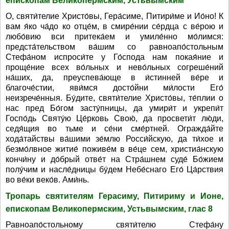
епископам Великопермским, Устьвымским
О, святи́телие Христо́вы, Гера́симе, Питири́ме и Ио́но! К
вам я́ко ча́до ко отце́м, в смире́нии се́рдца с ве́рою и
любо́вию вси притека́ем и умиле́нно мо́лимся:
предста́тельством ва́шим со равноапо́стольным
Стефа́ном испроси́те у Го́спода нам покая́ние и
проще́ние всех во́льных и нево́льных согреше́ний
на́ших, да, преуспева́юще в и́стинней ве́ре и
благоче́стии, яви́мся досто́йни ми́лости Его́
неизрече́нныя. Бу́дите, святи́телие Христо́вы, те́плии о
нас пред Бо́гом засту́пницы, да умири́т и укрепи́т
Госпо́дь Святу́ю Це́рковь Свою́, да просвети́т лю́ди,
седя́­щия во тьме и се́ни сме́ртней. Огражда́йте
хода́тайствы ва́­шими зе́млю Росси́йскую, да ти́хое и
безмо́лвное житие́ поживе́м в ве́це сем, христиа́нскую
кончи́ну и до́брый отве́т на Стра́шнем суде́ Бо́жи­ем
полу́чим и насле́дницы бу́дем Небе́снаго Его́ Ца́рствия
во ве́ки веко́в. Ами́нь.
Тропарь святителям Герасиму, Питириму и Ионе,
епископам Великопермским, Устьвымским, глас 8
Равноапо́стольному святи́телю Стефа́ну