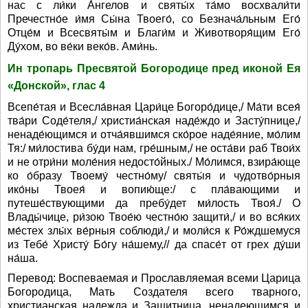
нас с ли́ки А́нгелов и святы́х та́мо восхвали́ти
Пречестно́е и́мя Сы́на Твоего́, со Безнача́льным Его́
Отце́м и Всесвяты́м и Благи́м и Животворя́щим Его́
Ду́хом, во ве́ки веко́в. Ами́нь.
Ин тропарь Пресвятой Богородице пред иконой Ея
«Донской», глас 4
Всепе́тая и Всесла́вная Цари́це Богоро́дице,/ Ма́ти всея́
тва́ри Соде́теля,/ христиа́нская наде́ждо и Засту́пнице,/
ненаде́ющимся и отча́явшимся ско́рое наде́яние, мо́лим
Тя:/ ми́лостива бу́ди нам, гре́шным,/ не оста́ви раб Твои́х
и не отри́ни моле́ния недосто́йных./ Мо́лимся, взира́юще
ко о́бразу Твоему́ честно́му/ святы́я и чудотво́рныя
ико́ны Твоея́ и вопию́ще:/ с пла́вающими и
путеше́ствующими да пребу́дет ми́лость Твоя́./ О
Влады́чице, ри́зою Твое́ю честно́ю защити́,/ и во вся́ких
ме́стех злы́х ве́рныя соблюди́,/ и моли́ся к Ро́ждшемуся
из Тебе́ Христу́ Бо́гу на́шему,// да спасе́т от грех ду́ши
на́ша.
Перевод: Воспеваемая и Прославляемая всеми Царица
Богородица, Мать Создателя всего тварного,
христианская надежда и Защитница, ненадеющимся и