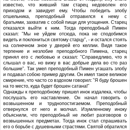
известно, что живший там старец недоволен его
приходом и завидует ему. Чтобы победить злобу
отшельника, преподобный отправился к нему с
братьями, захватив с собой пищи для угощения. Старец
отказался выйти к ним. Тогда преподобный Пимен
сказал: "Мы не уйдем отсюда, пока не сподобимся
видеть и поклониться святому старцу", - и остался стоять
на солнечном зное у дверей его келлии. Видя такое
терпение и незлобие преподобного Пимена, старец
принял его с любовью и сказал: "Справедливо, что я
слышал о вас, но вижу в вас добрые дела во сто раз
большие". Так умел преподобный Пимен угашать злобу
и подавал собою пример другим. Он имел такое великое
смирение, что часто со вздохом говорил: "Я буду брошен
на то место, куда будет брошен сатана!"
Однажды к преподобному пришел инок издалека, чтобы
послушать его наставление. Он начал говорить о
возвышенном и труднопостигаемом. Преподобный
отвернулся от него и молчал. Изумленному иноку
объяснили, что преподобный не любит разговоров о
возвышенных предметах. Тогда инок стал спрашивать
его о борьбе с душевными страстями. Святой обратился