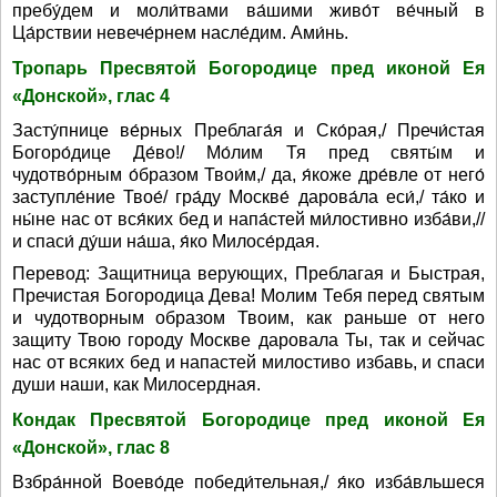
пребу́дем и моли́твами ва́шими живо́т ве́чный в
Ца́рствии невече́рнем насле́дим. Ами́нь.
Тропарь Пресвятой Богородице пред иконой Ея
«Донской», глас 4
Засту́пнице ве́рных Преблага́я и Ско́рая,/ Пречи́стая
Богоро́дице Де́во!/ Мо́лим Тя пред святы́м и
чудотво́рным о́бразом Твои́м,/ да, я́коже дре́вле от него́
заступле́ние Твое́/ гра́ду Москве́ дарова́ла еси́,/ та́ко и
ны́не нас от вся́ких бед и напа́стей ми́лостивно изба́ви,//
и спаси́ ду́ши на́ша, я́ко Милосе́рдая.
Перевод: Защитница верующих, Преблагая и Быстрая,
Пречистая Богородица Дева! Молим Тебя перед святым
и чудотворным образом Твоим, как раньше от него
защиту Твою городу Москве даровала Ты, так и сейчас
нас от всяких бед и напастей милостиво избавь, и спаси
души наши, как Милосердная.
Кондак Пресвятой Богородице пред иконой Ея
«Донской», глас 8
Взбра́нной Воево́де победи́тельная,/ я́ко изба́вльшеся