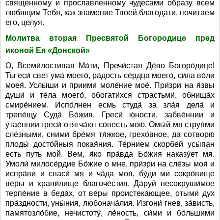
священному и прославленному чудесами образу всем
любящим Тебя, как знамение Твоей благодати, почитаем
его, целуя.
Молитва вторая Пресвятой Богородице пред
иконой Ея «Донской»
О, Всеми́лостивая Ма́ти, Пречи́стая Де́во Богоро́дице!
Ты еси́ свет ума́ моего́, ра́дость се́рдца моего́, си́ла во́ли
моея́. Услы́ши и приими́ моле́ние мое́. При́зри на я́звы
души́ и те́ла моего́, обогати́хся страстьми́, обнища́х
смире́нием. Испо́лнен есмь студа́ за зла́я дела́ и
трепе́щу Суда́ Бо́жия. Греси́ ю́ности, забве́ннии и
утае́ннии греси́ отягча́ют со́весть мою́. Омы́й мя струя́ми
сле́зными, сними́ бре́мя тя́жкое, грехо́вное, да сотворю́
плоды́ досто́йныя покая́ния. Те́рнием скорбе́й усы́пан
есть путь мой. Вем, я́ко пра́вда Бо́жия наказу́ет мя.
Умоли́ милосе́рдие Бо́жие о мне, при́зри на сле́зы моя́ и
испра́ви и спаси́ мя и ча́да моя́, бу́ди ми сокро́вище
ве́ры и храни́лище благоче́стия. Да́руй несокруши́мое
терпе́ние в беда́х, от ве́ры проистека́ющее, отыми́ дух
пра́здности, уны́ния, любонача́лия. Изгони́ гнев, за́висть,
памятозло́бие, нечистоту́, ле́ность, си́ми и бо́льшими