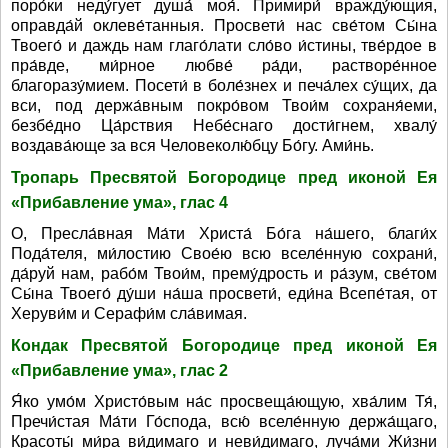
поро́ки неду́гует душа́ моя́. Примири́ вражду́ющия,
оправда́й оклеве́танныя. Просвети́ нас све́том Сы́на
Твоего́ и даждь нам глаго́лати сло́во и́стины, тве́рдое в
пра́вде, ми́рное любве́ ра́ди, растворе́нное
благоразу́мием. Посети́ в боле́знех и печа́лех су́щих, да
вси, под держа́вным покро́вом Твои́м сохраня́еми,
безбе́дно Ца́рствия Небе́снаго дости́гнем, хвалу́
воздава́юще за вся Человеколю́бцу Бо́гу. Ами́нь.
Тропарь Пресвятой Богородице пред иконой Ея
«Прибавление ума», глас 4
О, Пресла́вная Ма́ти Христа́ Бо́га на́шего, благи́х
Пода́теля, ми́лостию Свое́ю всю вселе́нную сохрани́,
да́руй нам, рабо́м Твои́м, прему́дрость и ра́зум, све́том
Сы́на Твоего́ ду́ши на́ша просвети́, еди́на Всепе́тая, от
Херуви́м и Серафи́м сла́вимая.
Кондак Пресвятой Богородице пред иконой Ея
«Прибавление ума», глас 2
Я́ко умо́м Христо́вым на́с просвеща́ющую, хва́лим Тя́,
Пречи́стая Ма́ти Го́спода, всю́ вселе́нную держа́щаго,
Красоты́ ми́ра ви́димаго и неви́димаго, луча́ми Жи́зни