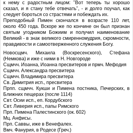
к нему с радостным лицом: "Вот теперь ты хорошо
сказал, и я стану тебе отвечать", - и долго поучал, как
следует бороться со страстями и побеждать их.
Преподобный Пимен скончался в возрасте 110 лет,
около 450 года. Вскоре же по кончине он был признан
святым угодником Божиим и получил наименование
Великий - в знак великого смиренномудрия, скромности,
правдивости и самоотверженного служения Богу.
Новосщмч. Михаила (Воскресенского), Стефана
(Немкова) и иже с ними в Н. Новгороде
Сщмчч. Иоанна, Иоанна пресвитеров и прмч. Мефодия
Сщмчч. Александра пресвитера
Сщмчч. Владимира пресвитера
Св. Димитрия исп., пресвитера
Прпп. сщмчч. Кукши и Пимена постника, Печерских, в
Ближних пещерах (после 1114)
Свт. Осии исп., еп. Кордубского
Свт. Ливерия исп., папы Римского
Прп. Пимена Палестинского (ок. 602)
Мц. Анфисы.
Прп. Саввы, иже в Венефалех.
Вмч. Фанурия, в Родесе (Греч.)