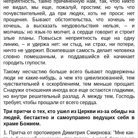
неприятность, тайно причиненную нам, так, чтоб никто
не видал, мы еще, пожалуй, простим; но чуть что
почувствительней, да при людях, хоть не проси: нет
прощения. Бывают обстоятельства, что хочешь не
хочешь, а высказать неудовольствия нельзя, – и
молчишь: но язык-то молчит, а сердце говорит и строит
злые планы. Повысься неприятность еще на одну
линию, – и удержа нет: ни стыд, ни страх, ни потери,
ничто не удержит. Вскипевшая самость делает человека
словно помешанным, и поддавшийся ей начинает
городить глупости.
Такому несчастию больше всего бывают подвержены
люди не какие-нибудь, а чем кто цивилизованней, тем
чувствительней к оскорблениям, тем меньше прощает.
Снаружи отношения иногда все еще остаются гладкими,
но внутри решительный разлад. А между тем, Господь
требует, чтобы прощали от всего сердца.
Три притчи о тех, кто ушел из Церкви из-за обиды на
людей, бестактно и самоуправно ведущих себя в
храме Божием.
1. Притча от протоиерея Димитрия Смирнова: "Мне как-