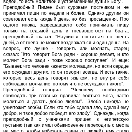
водой, то есть молитвой и устремлением души к Богу".
Преподобный Пимен был суровым постником и не
принимал пищи по неделе и более. Однако другим он
советовал есть каждый день, но без пресыщения. Про
одного инока, разрешавшего себе принимать пищу
только на седьмой день и гневавшегося на брата,
преподобный сказал: "Научился поститься по шесть
дней, а от гнева не может воздержаться и один день". На
вопрос, что лучше - говорить или молчать, старец
сказал: "Кто говорит Бога ради - хорошо делает, и кто
молчит Бога ради - тоже хорошо поступает". И еще:
"Бывает, что человек кажется молчащим, но если сердце
его осуждает других, то он говорит всегда. И есть такие,
которые весь день говорят языком, но внутри себя
соблюдают молчание, потому что не осуждают никого".
Преподобный говорил: "Человеку необходимо
соблюдать три главных правила: бояться Бога, часто
молиться и делать добро людям". "Злоба никогда не
уничтожит злобы. Если кто тебе сделал зло, сделай ему
добро, и твое добро победит его злобу". Однажды, когда
преподобный с учениками пришел в египетскую
пустыню (так как имел обыкновение переходить с места
на место, чтобы избежать славы от людей), ему стало