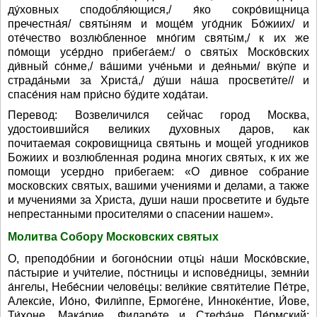
ду́ховных сподобля́ющися,/ я́ко сокро́вищница
пречестна́я/ святы́ням и моще́м уго́дник Бо́жиих/ и
оте́чество возлю́бленное мно́гим святы́м,/ к их же
по́мощи усе́рдно прибега́ем:/ о святы́х Моско́вских
ди́вный со́нме,/ ва́шими уче́ньми и дея́ньми/ вку́пе и
страда́ньми за Христа́,/ ду́ши на́ша просвети́те// и
спасе́ния нам при́сно бу́дите хода́таи.
Перевод: Возвеличился сейчас город Москва,
удостоившийся великих духовных даров, как
почитаемая сокровищница святынь и мощей угодников
Божиих и возлюбленная родина многих святых, к их же
помощи усердно прибегаем: «О дивное собрание
московских святых, вашими учениями и делами, а также
и мучениями за Христа, души наши просветите и будьте
непрестанными просителями о спасении нашем».
Молитва Собору Московских святых
О, преподо́бнии и богоно́снии отцы́ на́ши Моско́вские,
па́стырие и учи́телие, по́стницы и испове́дницы, земни́и
а́нгелы, Небе́снии челове́цы: вели́кие святи́телие Пе́тре,
Алекси́е, Ио́но, Фили́ппе, Ермоге́не, Инноке́нтие, И́ове,
Ти́хоне, Мака́рие, Филаре́те и Стефа́не Пе́рмский;