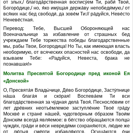
от злых,/ благода́рственная воспису́ем Ти, раби́ Твои́,
Богоро́дице,/ но, я́ко иму́щая держа́ву непобеди́мую,/ от
вся́ких нас бед свободи́, да зове́м Ти:// ра́дуйся, Неве́сто
Неневе́стная.
Перевод: Тебе, Высшей Обороняющей нас
Военачальнице за избавление от страшных бед
учреждаем Тебе торжества победы благодарственные
мы, рабы Твои, Богородица! Но Ты, как имеющая власть
необоримую, от всяческих опасностей нас освободи, да
взываем Тебе: «Радуйся, Невеста, брака не
познавшая!»
Молитва Пресвятой Богородице пред иконой Ея
«Донской»
О, Пресвята́я Влады́чице, Де́во Богоро́дице, Засту́пнице
на́ша блага́я и ско́рая! Воспева́ем Ти вси
благода́рственная за чу́дная дела́ Твоя́. Песносло́вим от
лет дре́вних неотъе́млемое заступле́ние Твое́ гра́ду
Москве́ и стране́ на́шей, чудотво́рным о́бразом Твои́м
Донски́м всегда́ явля́емое: в бе́гство обраща́ются полцы́
чужди́х, гра́ди и ве́си невреди́ми сохраня́ются, лю́дие же
от лю́тыя сме́рти избавля́ются. Осуша́ются о́чи