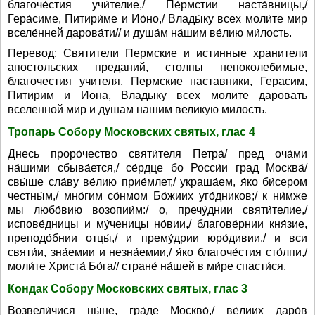
благоче́стия учи́телие,/ Пе́рмстии наста́вницы,/
Гера́симе, Питири́ме и Ио́но,/ Влады́ку всех моли́те мир
вселе́нней дарова́ти// и душа́м на́шим ве́лию ми́лость.
Перевод: Святители Пермские и истинные хранители
апостольских преданий, столпы непоколебимые,
благочестия учителя, Пермские наставники, Герасим,
Питирим и Иона, Владыку всех молите даровать
вселенной мир и душам нашим великую милость.
Тропарь Собору Московских святых, глас 4
Днесь проро́чество святи́теля Петра́/ пред оча́ми
на́шими сбыва́ется,/ се́рдце бо Росси́и град Москва́/
свы́ше сла́ву ве́лию прие́млет,/ украша́ем, я́ко би́сером
честны́м,/ мно́гим со́нмом Бо́жиих уго́дников;/ к ни́мже
мы любо́вию возопии́м:/ о, пречу́днии святи́телие,/
испове́дницы и му́ченицы но́вии,/ благове́рнии кня́зие,
преподо́бнии отцы́,/ и прему́дрии юро́дивии,/ и вси
святи́и, зна́емии и незна́емии,/ я́ко благоче́стия сто́лпи,/
моли́те Христа́ Бо́га// стране́ на́шей в ми́ре спасти́ся.
Кондак Собору Московских святых, глас 3
Возвели́чися ны́не, гра́де Москво́,/ ве́лиих даро́в