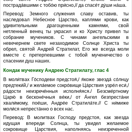
пострада́вшими с тобо́ю при́сно,// да спасе́т ду́ши на́ша.
Перевод: Земного служения славу оставив, ты
наследовал Небесное Царство, каплями крови, как
удивительными драгоценными камнями, свой
нетленный венец ты украсил и ко Христу привел ты
собрание мучеников. С чинами ангельскими в
невечернем свете незаходимое Солнце Христа ты
обрел, святой Андрей Стратилат, Его же всегда моли
вместе с претерпевшими с тобой мученичество о
спасении душ наших.
Кондак мученику Андрею Стратилату, глас 4
В моли́твах Го́сподеви предстоя́,/ я́коже звезда́ со́лнцу
предтеки́й,/ и жела́емое сокро́вище Ца́рствия узре́л еси́,/
ра́дости неизрече́нныя исполня́яся./ Безсме́ртному
Царю́ в бесконе́чныя ве́ки,/ от А́нгел безпреста́ни
хвали́мому, пое́ши, Андре́е Стратила́те.// С ни́миже
моли́ся непреста́нно о всех нас.
Перевод: В молитвах Господу предстоя, как звезда
идущая впереди Солнца, ты увидел желаемое
сокровище Царствия, наполняясь неизреченной