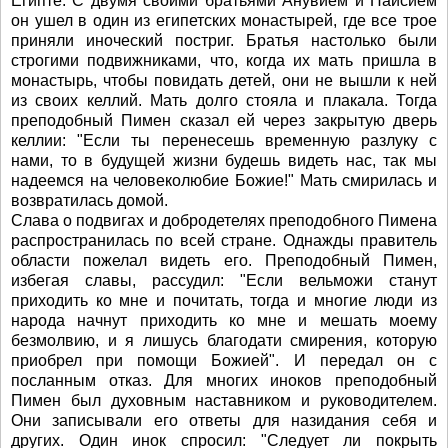
Египте. С двумя своими братьями Анувием и Паисием
он ушел в один из египетских монастырей, где все трое
приняли иноческий постриг. Братья настолько были
строгими подвижниками, что, когда их мать пришла в
монастырь, чтобы повидать детей, они не вышли к ней
из своих келлий. Мать долго стояла и плакала. Тогда
преподобный Пимен сказал ей через закрытую дверь
келлии: "Если ты перенесешь временную разлуку с
нами, то в будущей жизни будешь видеть нас, так мы
надеемся на человеколюбие Божие!" Мать смирилась и
возвратилась домой.
Слава о подвигах и добродетелях преподобного Пимена
распространилась по всей стране. Однажды правитель
области пожелал видеть его. Преподобный Пимен,
избегая славы, рассудил: "Если вельможи станут
приходить ко мне и почитать, тогда и многие люди из
народа начнут приходить ко мне и мешать моему
безмолвию, и я лишусь благодати смирения, которую
приобрел при помощи Божией". И передал он с
посланным отказ. Для многих иноков преподобный
Пимен был духовным наставником и руководителем.
Они записывали его ответы для назидания себя и
других. Один инок спросил: "Следует ли покрыть