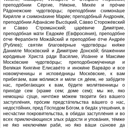
преподо́бнии Се́ргие, Ни́коне, Михе́е и про́чие
Ра́донежские чудотво́рцы; преподо́бнии схимона́ше
Кири́лле и схимона́хине Мари́е; преподо́бный Андрони́к,
преподо́бнии Афана́сие Высо́цкий, Са́вво Стороже́вский
и Са́вво Стромы́нский; царе́виче Дими́трие,
преподо́бная ма́ти Евдоки́е (Евфроси́ния), преподо́бне
о́тче Ферапо́нте Можа́йский и преподо́бне о́тче Андре́е
(Рублев); святи́и благове́рные чудотво́рцы кня́же
Дании́ле Моско́вский и Дими́трие Донско́й; блаже́ннии
юро́дивые Христа́ ра́ди Васи́лие, Иоа́нне и Макси́ме
Моско́вские чудотво́рцы; преподобному́ченице и
Вели́кая Княги́не Елисаве́то и иноки́не Варва́ро и все
новому́ченицы и испове́дницы Моско́вские, к вам
прибега́ем, вам мо́лимся и ми́ли ся де́ем, не забу́дите
нас, прибега́ющих к вам, бу́дите моли́твенницы о
прихо́де сем (храме сем; доме сем); мы же, яко
немощны́ су́ще, ничто́же мо́жем твори́ти без ва́шего
заступле́ния, про́сим предста́тельства ва́шего о нас,
недосто́йних, пред Го́сподом Бо́гом, в беда́х утеше́ния, в
несча́стии покрови́тельства, в оби́дах заступле́ния и во
всех приключа́ющихся злых ра́дости и упова́ния, те́мже
не я́ко неключи́ми раби́, но я́ко ва́ши сы́нове да