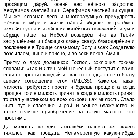
прося́щим да́руй, осени́ нас ве́чною ра́достию,
Херуви́мов светле́йши и Серафи́мов честне́йши су́щая.
Мы же, сла́вная дела́ и многоразу́мную прему́дрость
Бо́жию в ми́ре и жи́зни на́шей ви́дяще, устрани́мся
земны́я суеты́ и изли́шних жите́йских попече́ний, и ум и
се́рдце на́ше на Небеса́ возведе́м, я́ко да Твои́м
заступле́нием и по́мощию сла́ву, хвалу́, благодаре́ние и
поклоне́ние в Тро́ице сла́вимому Бо́гу и всех Созда́телю
возсыла́ем, ны́не и при́сно, и во ве́ки веко́в. Ами́нь.
Притчу о двух должниках Господь заключил такими
словами: «Так и Отец Мой Небесный поступит с вами,
если не простит каждый из вас от сердца своего брату
своему согрешений его» (Мф.:35). Кажется, такая
малость требуется: прости и будешь прощен; а когда
прощен, то и в милость принят; а когда в милость принят,
то стал участником во всех сокровищах милости. Стало
быть, тут и спасение, и рай, и вечное блаженство. И
такое великое приобретение за такую малость, что
простим!..
Да, малость, но для самолюбия нашего нет ничего
тяжелее, как прощать. Ненамеренную какую-нибудь