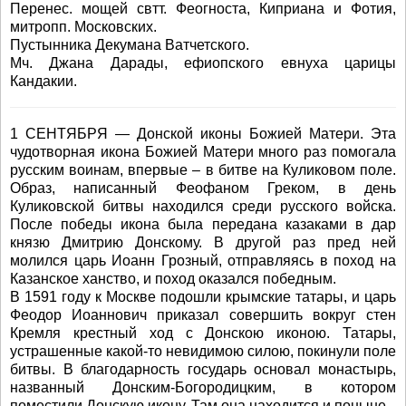
Перенес. мощей свтт. Феогноста, Киприана и Фотия,
митропп. Московских.
Пустынника Декумана Ватчетского.
Мч. Джана Дарады, ефиопского евнуха царицы
Кандакии.
1 СЕНТЯБРЯ — Донской иконы Божией Матери. Эта
чудотворная икона Божией Матери много раз помогала
русским воинам, впервые – в битве на Куликовом поле.
Образ, написанный Феофаном Греком, в день
Куликовской битвы находился среди русского войска.
После победы икона была передана казаками в дар
князю Дмитрию Донскому. В другой раз пред ней
молился царь Иоанн Грозный, отправляясь в поход на
Казанское ханство, и поход оказался победным.
В 1591 году к Москве подошли крымские татары, и царь
Феодор Иоаннович приказал совершить вокруг стен
Кремля крестный ход с Донскою иконою. Татары,
устрашенные какой-то невидимою силою, покинули поле
битвы. В благодарность государь основал монастырь,
названный Донским-Богородицким, в котором
поместили Донскую икону. Там она находится и поныне.