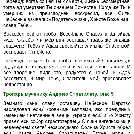
Перевод: Когда сошел Ты к смерти, Жизнь бессмертная,
тогда ад умертвил Ты сиянием Божества. Когда же Ты и
умерших из преисподней воскресил, все Силы
Небесные взывали: «Податель жизни, Христе Боже наш,
слава Тебе!»
Воскре́сл еси́ от гро́ба, Всеси́льне Спа́се,/ и а́д ви́дев
чу́до, ужасе́ся,/ и ме́ртвии воста́ша;/ тва́рь же ви́дящи
сра́дуется Тебе́,/ и Ада́м свесели́тся,// и ми́р, Спа́се мо́й,
воспева́ет Тя́ при́сно.
Перевод: Воскрес Ты из гроба, всесильный Спаситель, и
ад, увидев это чудо ужасался, и мертвые восставали. И
все творение, видя это, радуется с Тобой, и Адам
веселится, и мир Тебя, Спаситель мой, прославляет
непрестанно.
Тропарь мученику Андрею Стратилату, глас 5
Земна́го са́на сла́ву оста́вив,/ Небе́сное Ца́рство
насле́довал еси́,/ кро́вными ка́плями, я́ко пречу́дным
ка́мением,/ нетле́нныя венцы́ украси́л еси́/ и ко Христу́
приве́л еси́ собо́р страстоте́рпец./ С ли́ки а́нгельскими в
невече́рнем све́те/ незаходи́маго Со́лнца Христа́ обре́л
еси́,/ свя́те Андре́е Стратила́те,/ Его́же моли́ с