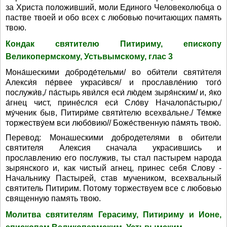
за Христа положивший, моли Единого Человеколюбца о
пастве твоей и обо всех с любовью почитающих память
твою.
Кондак святителю Питириму, епископу
Великопермскому, Устьвымскому, глас 3
Мона́шескими доброде́тельми/ во оби́тели святи́теля
Алекси́я пе́рвее украси́вся/ и прославле́нию того́
послужи́в,/ па́стырь яви́лся еси́ лю́дем зыря́нским/ и, я́ко
а́гнец чист, прине́слся еси́ Сло́ву Началопа́стырю,/
му́ченик быв, Питири́ме святи́телю всехва́льне./ Те́мже
торжеству́ем вси любо́вию// Боже́ственную па́мять твою́.
Перевод: Монашескими добродетелями в обители
святителя Алексия сначала украсившись и
прославлению его послужив, ты стал пастырем народа
зырянского и, как чистый агнец, принес себя Слову -
Начальнику Пастырей, став мучеником, всехвальный
святитель Питирим. Потому торжествуем все с любовью
священную память твою.
Молитва святителям Герасиму, Питириму и Ионе,