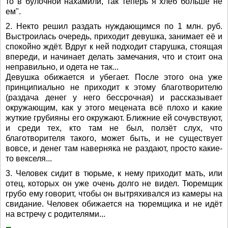
то в булочной нахамили, так теперь я хлеб больше не
ем".
2. Некто решил раздать нуждающимся по 1 млн. руб.
Выстроилась очередь, приходит девушка, занимает её и
спокойно ждёт. Вдруг к ней подходит старушка, стоящая
впереди, и начинает делать замечания, что и стоит она
неправильно, и одета не так...
Девушка обижается и убегает. После этого она уже
принципиально не приходит к этому благотворителю
(раздача денег у него бессрочная) и рассказывает
окружающим, как у этого мецената всё плохо и какие
жуткие грубияны его окружают. Ближние ей сочувствуют,
и среди тех, кто там не был, ползёт слух, что
благотворителя такого, может быть, и не существует
вовсе, и денег там наверняка не раздают, просто какие-
то векселя...
3. Человек сидит в тюрьме, к нему приходит мать, или
отец, которых он уже очень долго не видел. Тюремщик
грубо ему говорит, чтобы он вытряхивался из камеры на
свидание. Человек обижается на тюремщика и не идёт
на встречу с родителями...