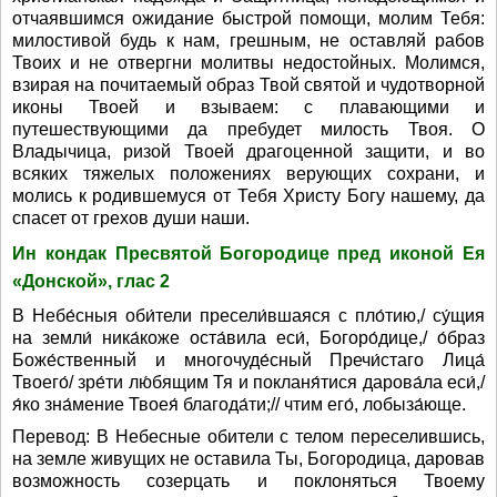
отчаявшимся ожидание быстрой помощи, молим Тебя:
милостивой будь к нам, грешным, не оставляй рабов
Твоих и не отвергни молитвы недостойных. Молимся,
взирая на почитаемый образ Твой святой и чудотворной
иконы Твоей и взываем: с плавающими и
путешествующими да пребудет милость Твоя. О
Владычица, ризой Твоей драгоценной защити, и во
всяких тяжелых положениях верующих сохрани, и
молись к родившемуся от Тебя Христу Богу нашему, да
спасет от грехов души наши.
Ин кондак Пресвятой Богородице пред иконой Ея
«Донской», глас 2
В Небе́сныя оби́тели пресели́вшаяся с пло́тию,/ су́щия
на земли́ ника́коже оста́вила еси́, Богоро́дице,/ о́браз
Боже́ственный и многочуде́сный Пречи́стаго Лица́
Твоего́/ зре́ти лю́бящим Тя и покланя́тися дарова́ла еси́,/
я́ко зна́мение Твоея́ благода́ти;// чтим его́, лобыза́юще.
Перевод: В Небесные обители с телом переселившись,
на земле живущих не оставила Ты, Богородица, даровав
возможность созерцать и поклоняться Твоему