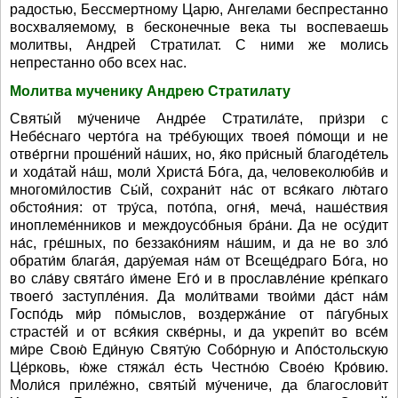
радостью, Бессмертному Царю, Ангелами беспрестанно
восхваляемому, в бесконечные века ты воспеваешь
молитвы, Андрей Стратилат. С ними же молись
непрестанно обо всех нас.
Молитва мученику Андрею Стратилату
Святы́й му́чениче Андре́е Стратила́те, при́зри с
Небе́снаго черто́га на тре́бующих твоея́ по́мощи и не
отве́ргни проше́ний на́ших, но, я́ко при́сный благоде́тель
и хода́тай на́ш, моли́ Христа́ Бо́га, да, человеколюби́в и
многоми́лостив Сы́й, сохрани́т на́с от вся́каго лю́таго
обстоя́ния: от тру́са, пото́па, огня́, меча́, наше́ствия
иноплеме́нников и междоусо́бныя бра́ни. Да не осу́дит
на́с, гре́шных, по беззако́ниям на́шим, и да не во зло́
обрати́м блага́я, дару́емая на́м от Всеще́драго Бо́га, но
во сла́ву свята́го и́мене Его́ и в прославле́ние кре́пкаго
твоего́ заступле́ния. Да моли́твами твои́ми да́ст на́м
Госпо́дь ми́р по́мыслов, воздержа́ние от па́губных
страсте́й и от вся́кия скве́рны, и да укрепи́т во все́м
ми́ре Свою́ Еди́ную Святу́ю Собо́рную и Апо́стольскую
Це́рковь, ю́же стяжа́л е́сть Честно́ю Свое́ю Кро́вию.
Моли́ся приле́жно, святы́й му́чениче, да благослови́т