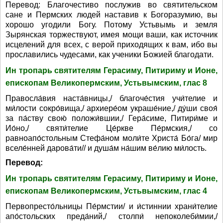
Перевод: Благочестиво послужив во святительском
сане и Пермских людей наставив к Богоразумию, вы
хорошо угодили Богу. Потому Устьвымь и земля
Зырянская торжествуют, имея мощи ваши, как источник
исцелений для всех, с верой приходящих к вам, ибо вы
прославились чудесами, как ученики Божией благодати.
Ин тропарь святителям Герасиму, Питириму и Ионе,
епископам Великопермским, Устьвымским, глас 8
Правосла́вия наста́вницы,/ благоче́стия учи́телие и
ми́лости сокро́вища,/ архиере́ом украше́ние,/ ду́ши своя́
за па́ству свою́ положи́вшии,/ Гера́симе, Питири́ме и
Ио́но,/ святи́телие Це́ркве Пе́рмския,/ со
равноапо́стольным Стефа́ном моли́те Христа́ Бо́га/ мир
вселе́нней дарова́ти// и душа́м на́шим ве́лию ми́лость.
Перевод:
Ин тропарь святителям Герасиму, Питириму и Ионе,
епископам Великопермским, Устьвымским, глас 4
Первопресто́льницы Пе́рмстии/ и и́стиннии храни́телие
апо́стольских преда́ний,/ столпи́ непоколеби́мии,/