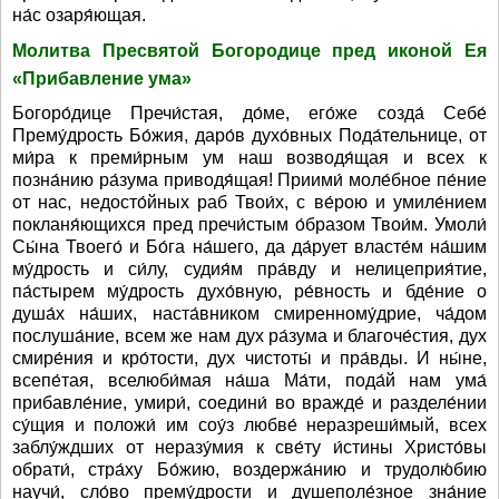
на́с озаря́ющая.
Молитва Пресвятой Богородице пред иконой Ея
«Прибавление ума»
Богоро́дице Пречи́стая, до́ме, его́же созда́ Себе́
Прему́дрость Бо́жия, даро́в духо́вных Пода́тельнице, от
ми́ра к преми́рным ум наш возводя́щая и всех к
позна́нию ра́зума приводя́щая! Приими́ моле́бное пе́ние
от нас, недосто́йных раб Твои́х, с ве́рою и умиле́нием
покланя́ющихся пред пречи́стым о́бразом Твои́м. Умоли́
Сы́на Твоего́ и Бо́га на́шего, да да́рует власте́м на́шим
му́дрость и си́лу, судия́м пра́вду и нелицеприя́тие,
па́стырем му́дрость духо́вную, ре́вность и бде́ние о
душа́х на́ших, наста́вником смиренному́дрие, ча́дом
послуша́ние, всем же нам дух ра́зума и благоче́стия, дух
смире́ния и кро́тости, дух чистоты́ и пра́вды. И ны́не,
всепе́тая, вселюби́мая на́ша Ма́ти, пода́й нам ума́
прибавле́ние, умири́, соедини́ во вражде́ и разделе́нии
су́щия и положи́ им соу́з любве́ неразреши́мый, всех
заблу́ждших от неразу́мия к све́ту и́стины Христо́вы
обрати́, стра́ху Бо́жию, воздержа́нию и трудолю́бию
научи́, сло́во прему́дрости и душеполе́зное зна́ние