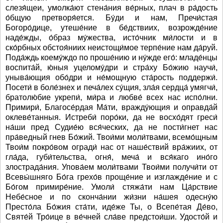
слезя́щеи, умолка́ют стена́ния ве́рных, плач в ра́дость
о́бщую претворя́ется. Бу́ди и нам, Пречи́стая
Богоро́дице, утеше́ние в бе́дствиих, возрожде́ние
наде́жды, о́браз му́жества, исто́чник ми́лости и в
ско́рбных обстоя́ниих неистощи́мое терпе́ние нам да́руй.
Пода́ждь коему́ждо по проше́нию и ну́жде его́: младе́нцы
воспита́й, ю́ныя уцелому́дри и стра́ху Бо́жию научи́,
уныва́ющия обо́дри и не́мощную ста́рость поддержи́.
Посети́ в боле́знех и печа́лех су́щия, зла́я сердца́ умягчи́,
братолю́бие укрепи́, ми́ра и любве́ всех нас испо́лни.
Примири́, Благосе́рдая Ма́ти, вражду́ющия и оправда́й
оклеве́танныя. Истреби́ поро́ки, да не восхо́дят греси́
на́ши пред Судие́ю вся́ческих, да не пости́гнет нас
пра́ведный гнев Бо́жий. Твои́ми моли́твами, всемо́щным
Твои́м покро́вом огради́ нас от наше́ствий вра́жиих, от
гла́да, губи́тельства, огня́, меча́ и вся́каго ино́го
злострада́ния. Упова́ем моли́твами Твои́ми получи́ти от
Всевы́шняго Бо́га грехо́в проще́ние и изглажде́ние и с
Бо́гом примире́ние. Умоли́ стяжа́ти нам Ца́рствие
Небе́сное и по сконча́нии жи́зни на́шея одесну́ю
Престо́ла Бо́жия ста́ти, иде́же Ты, о Всепе́тая Де́во,
Святе́й Тро́ице в ве́чней сла́ве предстои́ши. Удосто́й и