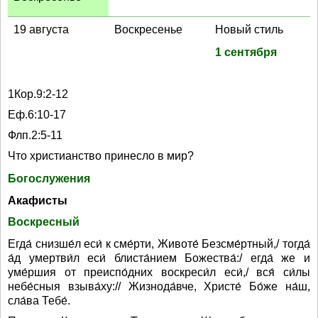
19 августа
Воскресенье
Новый стиль
1 сентября
1Кор.9:2-12
Еф.6:10-17
Флп.2:5-11
Что христианство принесло в мир?
Богослужения
Акафисты
Воскресный
Егда́ снизше́л еси́ к сме́рти, Животе́ Безсме́ртный,/ тогда́
а́д умертви́л еси́ блиста́нием Божества́:/ егда́ же и
уме́ршия от преиспо́дних воскреси́л еси́,/ вся́ си́лы
небе́сныя взыва́ху:// Жизнода́вче, Христе́ Бо́же на́ш,
сла́ва Тебе́.