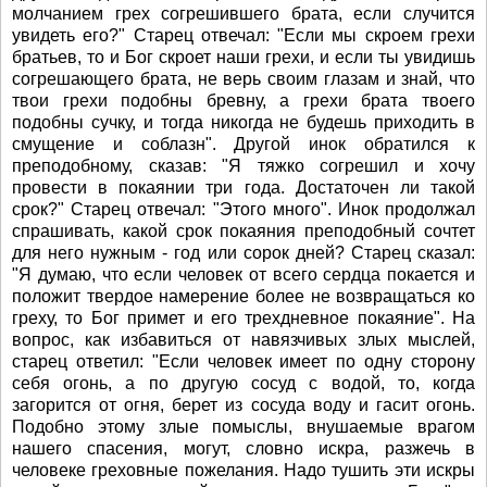
молчанием грех согрешившего брата, если случится
увидеть его?" Старец отвечал: "Если мы скроем грехи
братьев, то и Бог скроет наши грехи, и если ты увидишь
согрешающего брата, не верь своим глазам и знай, что
твои грехи подобны бревну, а грехи брата твоего
подобны сучку, и тогда никогда не будешь приходить в
смущение и соблазн". Другой инок обратился к
преподобному, сказав: "Я тяжко согрешил и хочу
провести в покаянии три года. Достаточен ли такой
срок?" Старец отвечал: "Этого много". Инок продолжал
спрашивать, какой срок покаяния преподобный сочтет
для него нужным - год или сорок дней? Старец сказал:
"Я думаю, что если человек от всего сердца покается и
положит твердое намерение более не возвращаться ко
греху, то Бог примет и его трехдневное покаяние". На
вопрос, как избавиться от навязчивых злых мыслей,
старец ответил: "Если человек имеет по одну сторону
себя огонь, а по другую сосуд с водой, то, когда
загорится от огня, берет из сосуда воду и гасит огонь.
Подобно этому злые помыслы, внушаемые врагом
нашего спасения, могут, словно искра, разжечь в
человеке греховные пожелания. Надо тушить эти искры