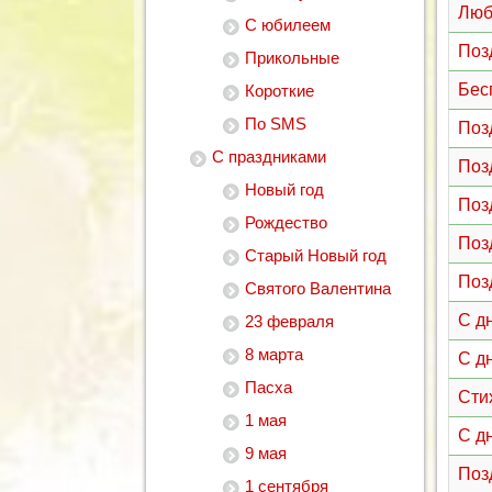
Люб
С юбилеем
Поз
Прикольные
Бес
Короткие
По SMS
Поз
С праздниками
Поз
Новый год
Поз
Рождество
Поз
Старый Новый год
Поз
Святого Валентина
С д
23 февраля
8 марта
С д
Пасха
Сти
1 мая
С д
9 мая
Поз
1 сентября