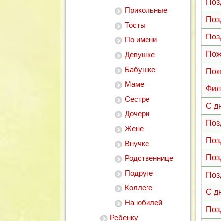
Поз
Прикольные
Поз
Тосты
Поз
По имени
Пож
Девушке
Бабушке
Пож
Маме
Фил
Сестре
С д
Дочери
Поз
Жене
Поз
Внучке
Поз
Родственнице
Подруге
Поз
Коллеге
С д
На юбилей
Поз
Ребенку