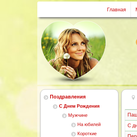
Главная
Поздравления
С Днем Рождения
Паш
Мужчине
На юбилей
С д
Короткие
Пер