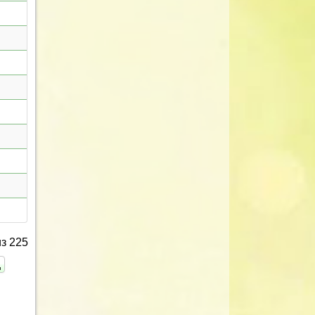
з 225
ц