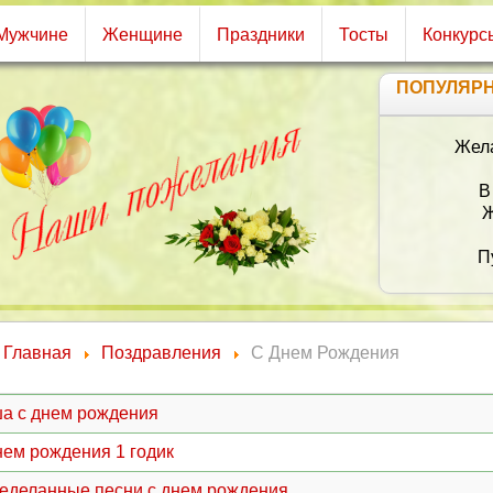
Мужчине
Женщине
Праздники
Тосты
Конкурс
ПОПУЛЯР
Желаю чтобы по
Тебя судьб
В доме чтоб
Жизнь споко
Пусть удачи
Стороною о
От души 
Долгой жизни,
Главная
Поздравления
С Днем Рождения
а с днем рождения
нем рождения 1 годик
еделанные песни с днем рождения