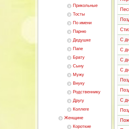
Прикольные
Пес
Тосты
Поз
По имени
Сти
Парню
С д
Дедушке
Папе
С д
Брату
С д
Сыну
С д
Мужу
Поз
Внуку
Поз
Родственнику
С д
Другу
Коллеге
Поз
Женщине
Пож
Короткие