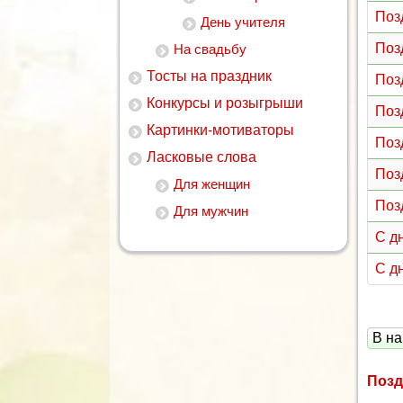
Поз
День учителя
Поз
На свадьбу
Тосты на праздник
Поз
Конкурсы и розыгрыши
Поз
Картинки-мотиваторы
Поз
Ласковые слова
Поз
Для женщин
Поз
Для мужчин
С д
С д
В на
Позд