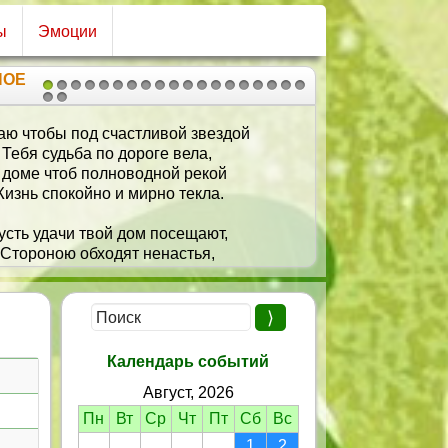
ы
Эмоции
НОЕ
1
2
3
4
5
6
7
8
9
10
11
12
13
14
15
16
17
18
19
20
21
д счастливой звездой
Желаю всего са
а по дороге вела,
Самого сч
 полноводной рекой
Здоровья – 
йно и мирно текла.
Веселья – в
Жизни – бе
 твой дом посещают,
Молодости
бходят ненастья,
Улыбки – з
позитива желаю,
И жить буд
 здоровья и счастья!
Календарь событий
Август, 2026
Пн
Вт
Ср
Чт
Пт
Сб
Вс
1
2