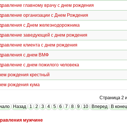
дравление главному врачу с днем рождения
дравление организации с Днем Рождения
дравления с Днем железнодорожника
дравление заведующей с днем рождения
дравление клиента с днем рождения
дравления с днем ВМФ
дравление с днем пожилого человека
нем рождения крестный
нем рождения кума
Страница 2 и
чало
Назад
1
2
3
4
5
6
7
8
9
10
Вперед
В коне
равления мужчине