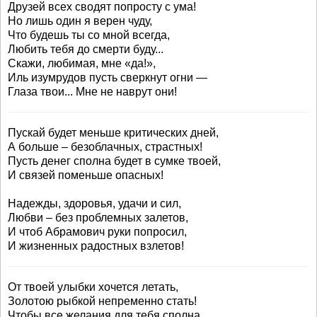
Друзей всех сводят попросту с ума!
Но лишь один я верен чуду,
Что будешь ты со мной всегда,
Любить тебя до смерти буду...
Скажи, любимая, мне «да!»,
Иль изумрудов пусть сверкнут огни —
Глаза твои... Мне не наврут они!
Пускай будет меньше критических дней,
А больше – безоблачных, страстных!
Пусть денег сполна будет в сумке твоей,
И связей поменьше опасных!
Надежды, здоровья, удачи и сил,
Любви – без проблемных залетов,
И чтоб Абрамович руки попросил,
И жизненных радостных взлетов!
От твоей улыбки хочется летать,
Золотою рыбкой непременно стать!
Чтобы все желания для тебя сполна