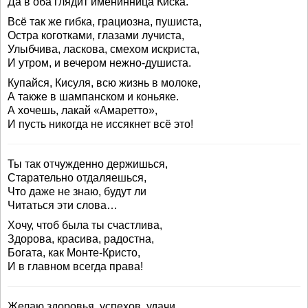
Да в оба глядит именинница Киска.
Всё так же гибка, грациозна, пушиста,
Остра коготками, глазами лучиста,
Улыбчива, ласкова, смехом искриста,
И утром, и вечером нежно-душиста.
Купайся, Кисуля, всю жизнь в молоке,
А также в шампанском и коньяке.
А хочешь, лакай «Амаретто»,
И пусть никогда не иссякнет всё это!
Ты так отчужденно держишься,
Старательно отдаляешься,
Что даже не знаю, будут ли
Читаться эти слова…
Хочу, чтоб была ты счастлива,
Здорова, красива, радостна,
Богата, как Монте-Кристо,
И в главном всегда права!
Желаю здоровья, успехов, удачи.