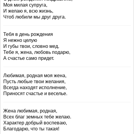
Моя милая супруга,
И желаю я, всю жизнь,
Чтоб любили мы друг друга.
Тебя в день рождения
Я нежно целую
И губы твои, словно мед.
Тебе я, жена, любовь подарю,
А счастье само придет.
Любимая, родная моя жена,
Пусть любые твои желания,
Всегда находят исполнение,
Приносят счастье и веселье.
Жена любимая, родная,
Всех благ земных тебе желаю.
Характер добрый воспеваю,
Благодарю, что ты такая!