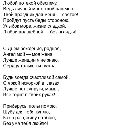
Любой потехой обеспечу,
Ведь личный маг я твой навечно.
Твой праздник для меня — святое!
Пройдут пусть беды стороною.
Улыбок море, жизни сладкой,
Любви волшебной — без оглядки!
С Днём рождения, родная,
Ангел мой — моя жена!
Лучше женщин я не знаю,
Сердцу только ты нужна.
Будь всегда счастливой самой,
С яркой искоркой в глазах.
Лучше нет супруги, мамы,
Всё горит в твоих руках!
Приберусь, полы помою,
Шубу для тебя куплю,
Как в раю, живу с тобою,
Без ума тебя люблю!