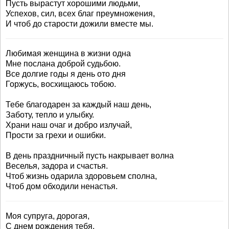
Пусть вырастут хорошими людьми,
Успехов, сил, всех благ преумножения,
И чтоб до старости дожили вместе мы.
Любимая женщина в жизни одна
Мне послана доброй судьбою.
Все долгие годы я день ото дня
Горжусь, восхищаюсь тобою.
Тебе благодарен за каждый наш день,
Заботу, тепло и улыбку.
Храни наш очаг и добро излучай,
Прости за грехи и ошибки.
В день праздничный пусть накрывает волна
Веселья, задора и счастья.
Чтоб жизнь одарила здоровьем сполна,
Чтоб дом обходили ненастья.
Моя супруга, дорогая,
С днем рождения тебя.