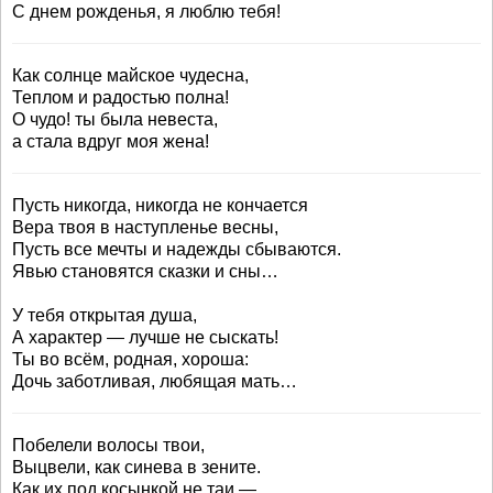
С днем рожденья, я люблю тебя!
Как солнце майское чудесна,
Теплом и радостью полна!
О чудо! ты была невеста,
а стала вдруг моя жена!
Пусть никогда, никогда не кончается
Вера твоя в наступленье весны,
Пусть все мечты и надежды сбываются.
Явью становятся сказки и сны…
У тебя открытая душа,
А характер — лучше не сыскать!
Ты во всём, родная, хороша:
Дочь заботливая, любящая мать…
Побелели волосы твои,
Выцвели, как синева в зените.
Как их под косынкой не таи —