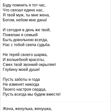
Буду помнить я тот час,
Что связал едино нас,
Я твой муж, ты мне жена,
Богом, небом мне дана!
И сегодня в день же твой,
Пожелаю я семьей
Быть довольною всегда,
Нас с тобой свела судьба.
Не теряй своего шарма,
И волшебной красоты,
Смех твой звонкий окрыляет
Глубину моей души!
Пусть заботы и года
Не изменят никогда
Твоего настроя сердца,
Пусть всегда мы будем вместе!
Жена, женулька, женушка,