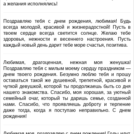
а желания исполнялись!
Поздравляю тебя с днем рождения, любимая! Будь
всегда молодой, красивой и жизнерадостной! Пусть в
твоем сердце всегда светится солнце. Желаю тебе
здоровья, нежности и весеннего настроения. Пусть
каждый новый день дарит тебе море счастья, позитива.
Любимая, драгоценная, нежная моя женушка!
Поздравляю тебя с милым моему сердцу праздником —
днем твоего рождения. Безумно люблю тебя и прошу
оставаться такой же душевной, трепетной, красивой и
чуткой девушкой, которой ты продолжаешь быть со дня
нашего знакомства. Спасибо, моя хорошая, за уютный
семейный очаг, который ты даришь семье, созданной
нами. Спасибо, что проявляешь доброту и терпение
даже тогда, когда я поступаю неправильно. С днем
рождения!
Любимая моя, поздравляю с днем рождения! Годы идут,