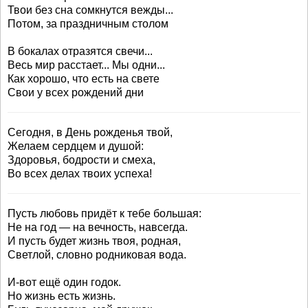
Твои без сна сомкнутся вежды...
Потом, за праздничным столом
В бокалах отразятся свечи...
Весь мир расстает... Мы одни...
Как хорошо, что есть на свете
Свои у всех рождений дни
Сегодня, в День рожденья твой,
Желаем сердцем и душой:
Здоровья, бодрости и смеха,
Во всех делах твоих успеха!
Пусть любовь придёт к тебе большая:
Не на год — на вечность, навсегда.
И пусть будет жизнь твоя, родная,
Светлой, словно родниковая вода.
И-вот ещё один годок.
Но жизнь есть жизнь.