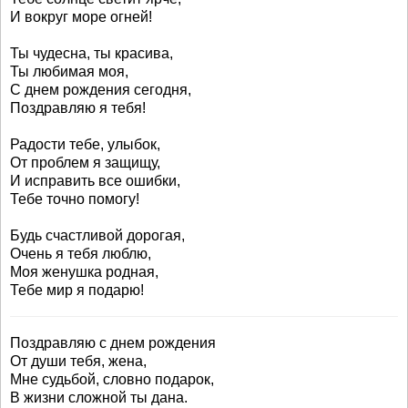
И вокруг море огней!
Ты чудесна, ты красива,
Ты любимая моя,
С днем рождения сегодня,
Поздравляю я тебя!
Радости тебе, улыбок,
От проблем я защищу,
И исправить все ошибки,
Тебе точно помогу!
Будь счастливой дорогая,
Очень я тебя люблю,
Моя женушка родная,
Тебе мир я подарю!
Поздравляю с днем рождения
От души тебя, жена,
Мне судьбой, словно подарок,
В жизни сложной ты дана.