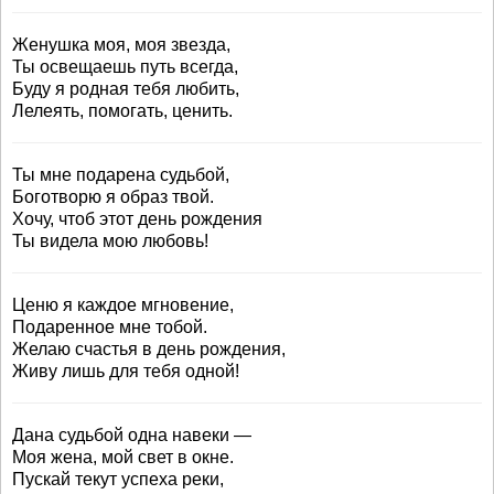
Женушка моя, моя звезда,
Ты освещаешь путь всегда,
Буду я родная тебя любить,
Лелеять, помогать, ценить.
Ты мне подарена судьбой,
Боготворю я образ твой.
Хочу, чтоб этот день рождения
Ты видела мою любовь!
Ценю я каждое мгновение,
Подаренное мне тобой.
Желаю счастья в день рождения,
Живу лишь для тебя одной!
Дана судьбой одна навеки —
Моя жена, мой свет в окне.
Пускай текут успеха реки,