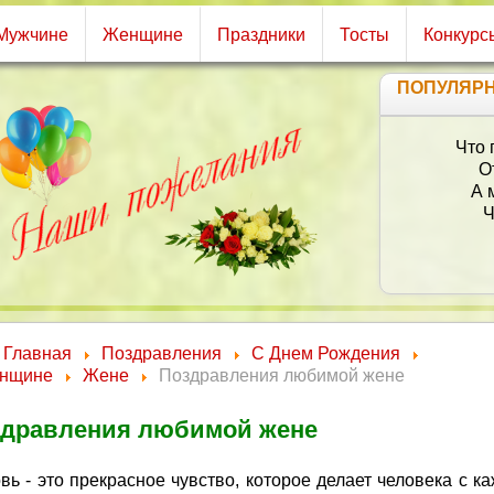
Мужчине
Женщине
Праздники
Тосты
Конкурс
ПОПУЛЯР
С д
Главная
Поздравления
С Днем Рождения
нщине
Жене
Поздравления любимой жене
дравления любимой жене
вь - это прекрасное чувство, которое делает человека с к