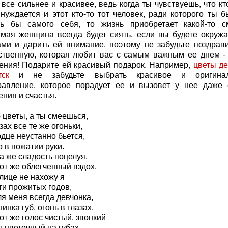
все сильнее и красивее, ведь когда ты чувствуешь, что кт
 нуждается и этот кто-то тот человек, ради которого ты б
ть бы самого себя, то жизнь приобретает какой-то с
мая женщина всегда будет сиять, если вы будете окружа
ами и дарить ей внимание, поэтому не забудьте поздрави
ственную, которая любит вас с самым важным ее днем -
ения! Подарите ей красивый подарок. Например,
цветы д
тск
и не забудьте выбрать красивое и оригинал
равление, которое порадует ее и вызовет у нее даже 
ния и счастья.
 цветы, а ты смеешься,
зах все те же огоньки,
дце неустанно бьется,
 в пожатии руки.
а же сладость поцелуя,
от же облегченный вздох,
лице не нахожу я
ти прожитых годов,
я меня всегда девчонка,
нка губ, огонь в глазах,
от же голос чистый, звонкий
 цветочный на губах.