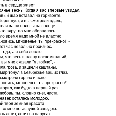
ть в сердце живет
оянье весны!Когда я вас впервые увидал,
овый шар вставал на горизонте,
ерег пуст, и вы смотрели вдаль,
тели ваши волосы на солнце.
-то вдруг во мне оборвалось,
ло время надо мной не властно...
новись, мгновенье, ты прекрасно!" -
тот час невольно произнес.
 года, а я себя ловлю
м, что весь в плену воспоминаний,
 вы мне сказали "я люблю", -
ла гроза, и зацвели каштаны.
мир тонул в безбрежье ваших глаз,
смотрели горячо и ясно.
новись, мгновенье, ты прекрасно!" -
торил, как будто в первый раз.
юбовь, ты, словно снег, чиста,
 навек осталась молодою.
ай твоя земная красота
т во мне негаснущей звездою.
нь летит, летит на парусах,