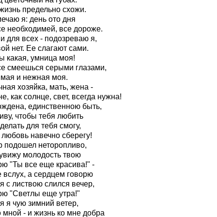
 жизнь предельно схожи.
ечаю я: день ото дня
се необходимей, все дороже.
 для всех - подозреваю я,
ой нет. Ее слагают сами.
ы какая, умница моя!
се смеешься серыми глазами,
мая и нежная моя.
ная хозяйка, мать, жена -
е, как солнце, свет, всегда нужна!
ождена, единственною быть,
иву, чтобы тебя любить
делать для тебя смогу,
 любовь навечно сберегу!
р подошел неторопливо,
 увижу молодость твою
ю "Ты все еще красива!" -
 вслух, а сердцем говорю
я с листвою слился вечер,
рю "Светлы еще утра!"
я я чую зимний ветер,
 мной - и жизнь ко мне добра