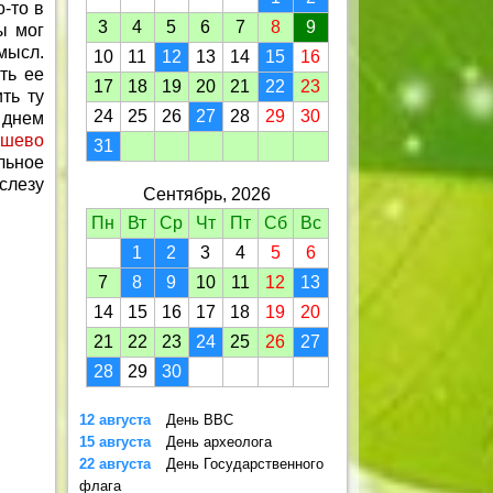
о-то в
3
4
5
6
7
8
9
ы мог
мысл.
10
11
12
13
14
15
16
ть ее
17
18
19
20
21
22
23
ть ту
24
25
26
27
28
29
30
 днем
ешево
31
ьное
слезу
Сентябрь, 2026
Пн
Вт
Ср
Чт
Пт
Сб
Вс
1
2
3
4
5
6
7
8
9
10
11
12
13
14
15
16
17
18
19
20
21
22
23
24
25
26
27
28
29
30
12 августа
День ВВС
15 августа
День археолога
22 августа
День Государственного
флага