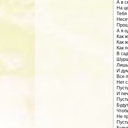
А в с
На ц
Тебя 
Несет
Прощ
А я о
Как ж
Как ж
Как 
В са
Шурш
Лишь
И дум
Все п
Нет с
Пусть
И печ
Пусть
Будут
Чтоб
Не п
Пусть
Будут