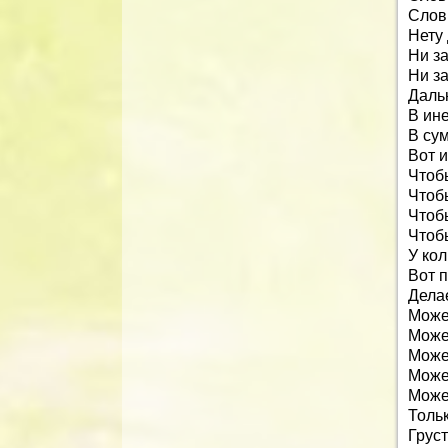
Словн
Нету 
Ни за
Ни з
Даль
В ин
В сум
Вот и
Чтобы
Чтобы
Чтобы
Чтоб
У кол
Вот 
Делае
Може
Може
Може
Може
Може
Тольк
Груст