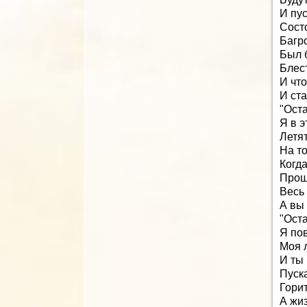
И пус
Сост
Багр
Был б
Блес
И что
И ста
"Оста
Я в э
Летят
На то
Когда
Прош
Весь 
А вы 
"Оста
Я пов
Моя л
И ты
Пуск
Гори
А жиз