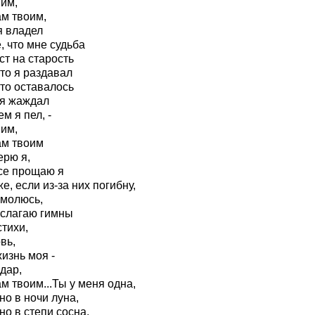
 им,
ам твоим,
я владел
, что мне судьба
ст на старость
то я раздавал
что оставалось
 я жаждал
ем я пел, -
 им,
ам твоим
ерю я,
се прощаю я
е, если из-за них погибну,
 молюсь,
 слагаю гимны
тихи,
вь,
изнь моя -
дар,
м твоим...Ты у меня одна,
о в ночи луна,
о в степи сосна,