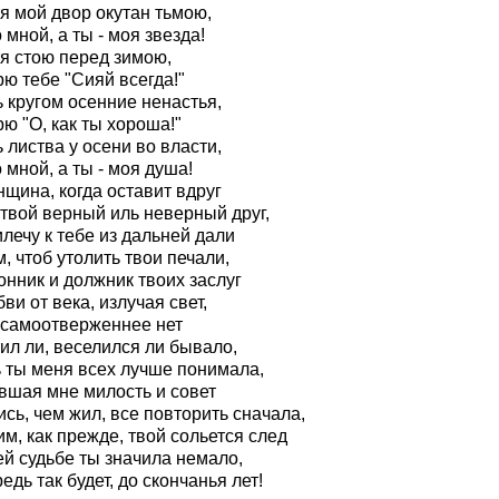
я мой двор окутан тьмою,
 мной, а ты - моя звезда!
тя стою перед зимою,
ю тебе "Сияй всегда!"
 кругом осенние ненастья,
ю "О, как ты хороша!"
 листва у осени во власти,
 мной, а ты - моя душа!
щина, когда оставит вдруг
 твой верный иль неверный друг,
лечу к тебе из дальней дали
, чтоб утолить твои печали,
онник и должник твоих заслуг
ви от века, излучая свет,
 самоотверженнее нет
ил ли, веселился ли бывало,
 ты меня всех лучше понимала,
вшая мне милость и совет
сь, чем жил, все повторить сначала,
м, как прежде, твой сольется след
ей судьбе ты значила немало,
едь так будет, до скончанья лет!