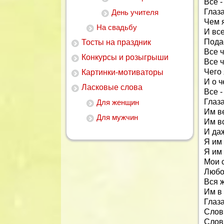
Все -
Глаз
День учителя
Чем 
На свадьбу
И все
Пода
Тосты на праздник
Все ч
Конкурсы и розыгрыши
Все 
Чего
Картинки-мотиваторы
И о ч
Ласковые слова
Все -
Глаз
Для женщин
Им в
Для мужчин
Им в
И даж
Я им
Я им
Мои с
Любо
Вся ж
Им в 
Глаза
Словн
Словн