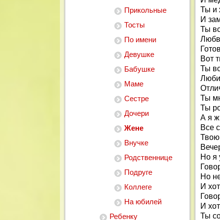
Ты и
Прикольные
И зам
Тосты
Ты в
Любви
По имени
Готов
Девушке
Вот т
Ты в
Бабушке
Люби
Маме
Отлич
Ты мн
Сестре
Ты р
Дочери
А я ж
Все с
Жене
Твою
Внучке
Вече
Но я
Родственнице
Говор
Подруге
Но не
И хот
Коллеге
Гово
На юбилей
И хот
Ты со
Ребенку