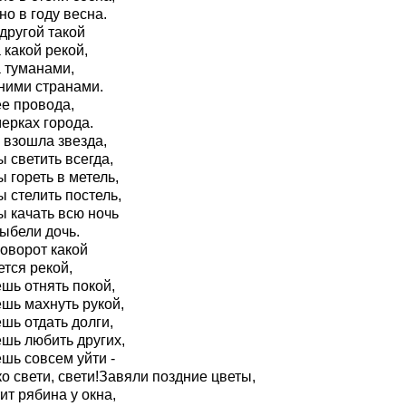
о в году весна.
другой такой
 какой рекой,
а туманами,
ними странами.
ее провода,
ерках города.
 взошла звезда,
 светить всегда,
 гореть в метель,
 стелить постель,
ы качать всю ночь
ыбели дочь.
поворот какой
тся рекой,
шь отнять покой,
шь махнуть рукой,
шь отдать долги,
шь любить других,
шь совсем уйти -
о свети, свети!Завяли поздние цветы,
ит рябина у окна,