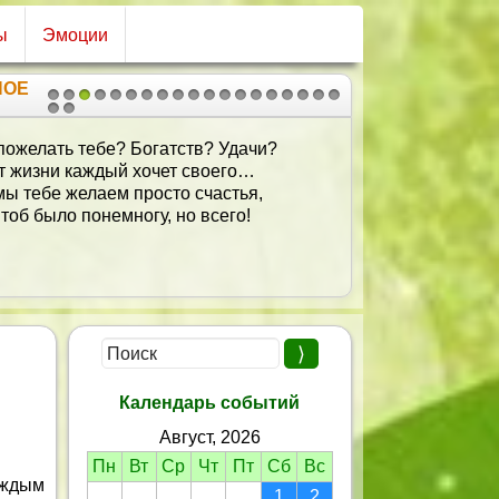
ы
Эмоции
НОЕ
1
2
3
4
5
6
7
8
9
10
11
12
13
14
15
16
17
18
19
20
21
нём рожденья тебя поздравляю!
Здоровья, радости желаю.
И чтоб жила ты много лет
Без слёз, без горести, без бед!
Календарь событий
Август, 2026
Пн
Вт
Ср
Чт
Пт
Сб
Вс
аждым
1
2