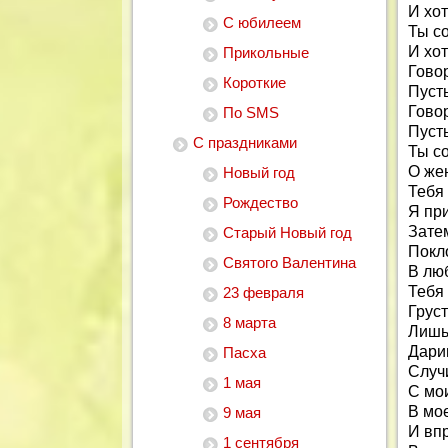
И хот
С юбилеем
Ты со
И хо
Прикольные
Говор
Короткие
Пусть
Говор
По SMS
Пусть
С праздниками
Ты со
О жен
Новый год
Тебя
Рождество
Я при
Затем
Старый Новый год
Покл
Святого Валентина
В люб
Тебя
23 февраля
Груст
8 марта
Лишь
Дари
Пасха
Случи
1 мая
С мои
В мо
9 мая
И впр
1 сентября