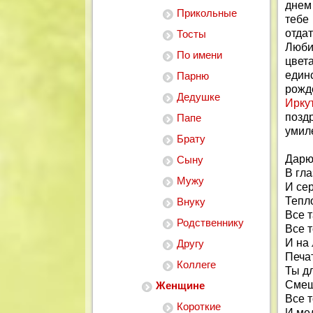
днем 
Прикольные
тебе
отда
Тосты
Люби
По имени
цвет
един
Парню
рожд
Дедушке
Ирку
позд
Папе
умиле
Брату
Дарю
Сыну
В гла
Мужу
И сер
Тепло
Внуку
Все т
Родственнику
Все т
И на 
Другу
Печа
Коллеге
Ты дл
Смеши
Женщине
Все т
Короткие
И мед