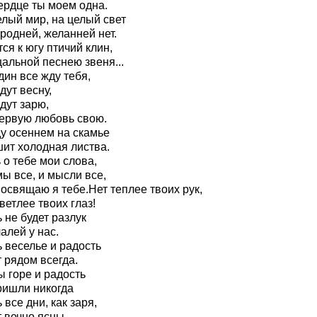
ердце ты моем одна.
елый мир, на целый свет
родней, желанней нет.
ся к югу птичий клин,
альной песнею звеня...
дин все жду тебя,
дут весну,
дут зарю,
первую любовь свою.
ду осеннем на скамье
ит холодная листва.
 о тебе мои слова,
ы все, и мысли все,
освящаю я тебе.Нет теплее твоих рук,
ветлее твоих глаз!
 не будет разлук
алей у нас.
 веселье и радость
 рядом всегда.
ы горе и радость
ришли никогда
 все дни, как заря,
 вечно ясны,